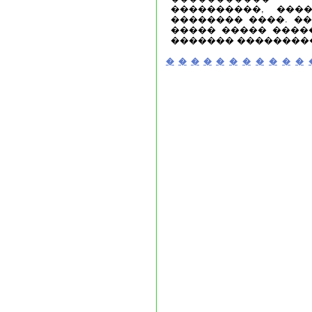
����������, ���
�������� ����. �
����� ����� ����
������� ��������
�
�
�
�
�
�
�
�
�
�
�