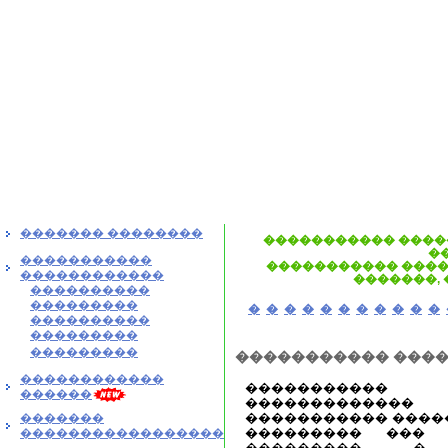
������� ��������
����������� ����
�
�����������
����������� ����
������������
�������,
����������
���������
�
�
�
�
�
�
�
�
�
�
�
����������
���������
���������
����������� ����
������������
����������
������
������������
����������� �����
�������
��������� ��� 
�����������������
��������� �