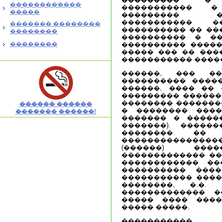
������������
����������� 
�����
��������� �
����������� ��
������� ��������
���������� �� ���
��������
���������� � ��
��������
���������� �����
����� ��� �� ���
����������� �����
������, ��� �
���������� �����
������, ���� �� 
��������� �������
�������� �������
������ ������
� �������� ����
������� ������!
������� � �����
�������). �����
�������� �� 
��������������
(������) ���
������������� ��
������������ ��
���������� ����
����������� ����
��������, �.�.
������������� �
����� ���� �����
����� �����.
����������� 