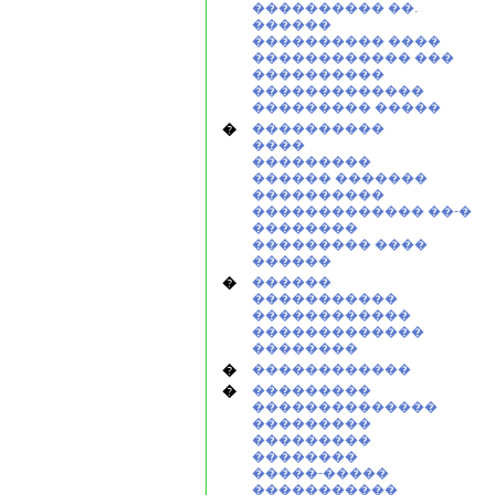
���������� ��.
������
���������� ����
������������ ���
����������
�������������
��������� �����
�
����������
����
���������
������ �������
����������
������������� ��-�
��������
��������� ����
������
�
������
�����������
������������
�������������
��������
�
������������
�
���������
��������������
���������
���������
��������
�����-�����
�����������