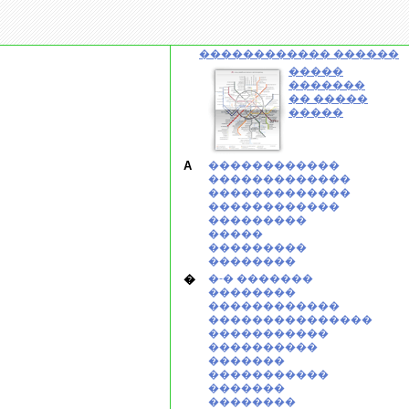
������������ ������
�����
�������
�� �����
�����
A
������������
�������������
�������������
������������
���������
�����
���������
��������
�
�-� �������
��������
������������
���������������
�����������
����������
�������
�����������
�������
��������