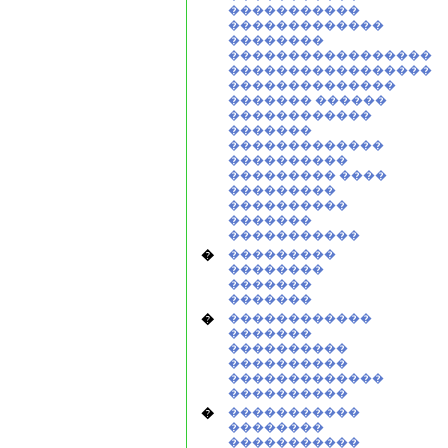
�����������
�������������
��������
�����������������
�����������������
��������������
������� ������
������������
�������
�������������
����������
��������� ����
���������
����������
�������
�����������
�
���������
��������
�������
�������
�
������������
�������
����������
����������
�������������
����������
�
�����������
��������
�����������