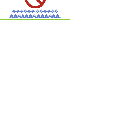
������ ������
������� ������!