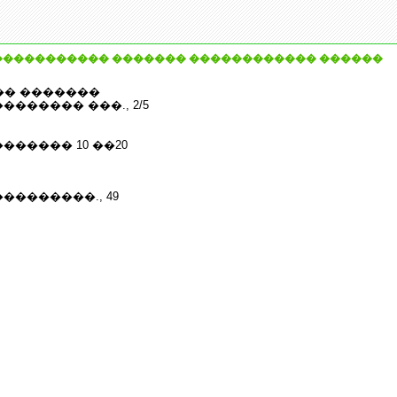
����������� ������� ������������ ������
� �������
������ ���., 2/5
������ 10 ��20
��������., 49