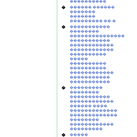
����������
�
������ ������
�������
�������
��������� ��-�
�
�����������
��������
���������������
�����������
������������
������������
����������
�����
����������
����������
������������
�����������
�����������
�
���������
��������
�����������
������������
������ ����
�������������
�������������
��������
������������
���������
�
�����