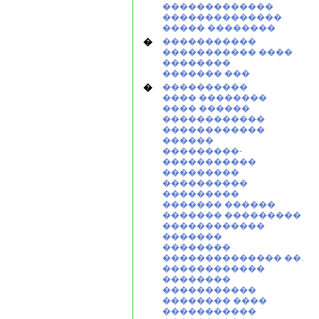
�������������
��������������
����� ��������
�
�����������
����������� ����
��������
������� ���
�
����������
���� ��������
���� ������
������������
������������
������
���������-
�����������
���������
����������
���������
������� ������
������� ���������
������������
�������
��������
�������������� ��.
������������
��������
�����������
�������� ����
�����������