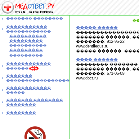
������� ��������
�
�����������
�����-�����
������������
����������������
����������
������� ������, ���
���������
�������: 912-95-22
����������
www.dentilegus.ru
���������
����� ������: ����
���������
���� ������
������������
�������� �������
������
������� ������, ��
�������: 671-05-09
�������
www.doct.ru
�����������������
������������
�����
������� ��������
��������
��������