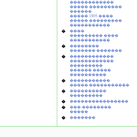
������������
����� ���������
������
����� 1905 ����
����� ���������
�����������
�
����
��������� ����
�����������
�
��������
������� �������
�
������������
������������
���������
������ �����
����������
�
�����������
����� �����������
�
����������
���������
�
����������������
�
���-��������
�����
�
�������