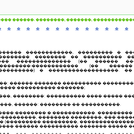
��� ������. ��������, �������, ������������
�
�
�
�
�
�
�
�
�
�
�
�
�
�
������ ������������, ��������� � ��
�������� �������� �� ���������� ��
��� �������������� (�� ������ ��
���������-������������ (�� ������
���������) � ������������������. ��
���: ������ ������� ���������� ��������
���� ���������� �������;
����, ��������: ���������� ���� ����� ��
�����, ������: �������� �� ����������.
���� �������� � �����������. ���������
����������, �������� ��������, ��� ���
� (��������� ���������, ��������������
���� ������ ���������� ������� ����� �