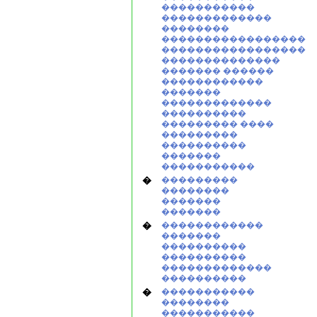
�����������
�������������
��������
�����������������
�����������������
��������������
������� ������
������������
�������
�������������
����������
��������� ����
���������
����������
�������
�����������
�
���������
��������
�������
�������
�
������������
�������
����������
����������
�������������
����������
�
�����������
��������
�����������