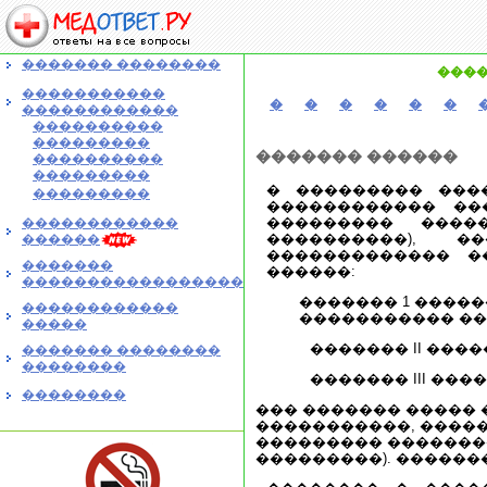
������� ��������
����
�����������
�
�
�
�
�
�
������������
����������
���������
������� ������
����������
���������
� ��������� ���
���������
������������ ��
��������� ����
������������
����������), �
������
������������� �
�������
������:
�����������������
������� 1 ����
������������
����������� ��
�����
������� II ���
������� ��������
��������
������� III ��
��������
��� ������� ����� 
�����������, ����
��������� �������
���������). ������