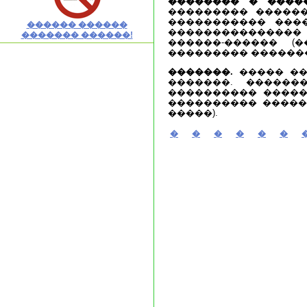
�������� � �����
��������� ������
����������� ����
������ ������
��������������� 
������� ������!
������-������ (
��������� ������
�������.
����� ��
�������. ������
���������� �����
���������� �����
�����).
�
�
�
�
�
�