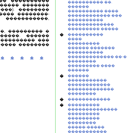
�� ����������
���������� ��.
������ �������
������
���). ��������
���������� ����
���� ��������-
������������ ���
� �����������,
����������
�������������
��������� �����
�, ��������� �
�
����������
�����. ������
����
 ��������� ���
���������
����� ��������
������ �������
����������
������������� ��-�
�
�
�
�
�
��������
��������� ����
������
�
������
�����������
������������
�������������
��������
�
������������
�
���������
��������������
���������
���������
��������
�����-�����
�����������