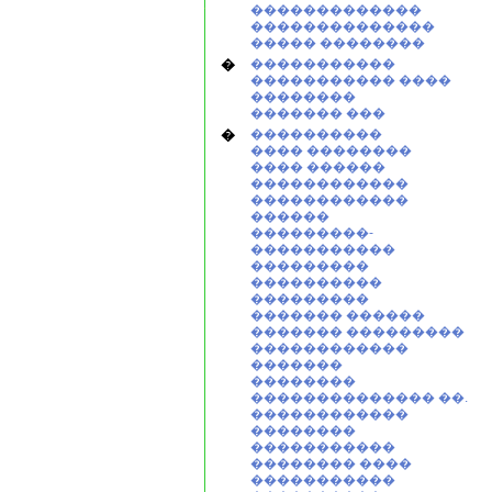
�������������
��������������
����� ��������
�
�����������
����������� ����
��������
������� ���
�
����������
���� ��������
���� ������
������������
������������
������
���������-
�����������
���������
����������
���������
������� ������
������� ���������
������������
�������
��������
�������������� ��.
������������
��������
�����������
�������� ����
�����������