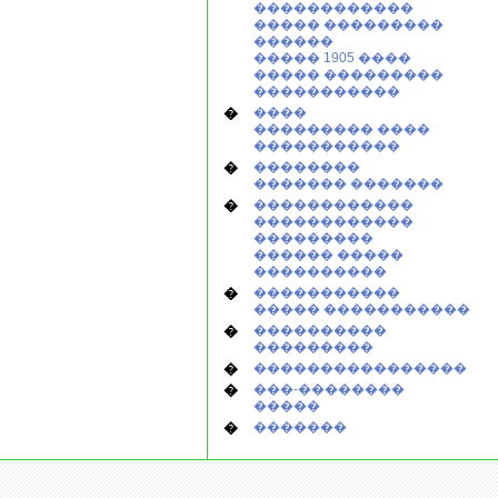
������������
����� ���������
������
����� 1905 ����
����� ���������
�����������
�
����
��������� ����
�����������
�
��������
������� �������
�
������������
������������
���������
������ �����
����������
�
�����������
����� �����������
�
����������
���������
�
����������������
�
���-��������
�����
�
�������