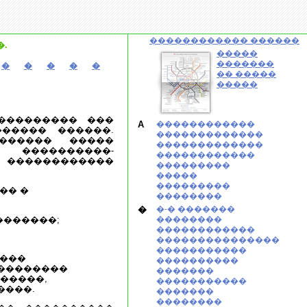
������������ ������
.
�����
�������
�
�
�
�
�
�� �����
�����
��������� ���
A
������������
����� ������.
�������������
������ �����
�������������
 ����������-
������������
 ������������
���������
�����
���������
�� �
��������
�
�-� �������
�������;
��������
������������
���������������
�����������
 ���
����������
���������
�������
�����,
�����������
����.
�������
��������