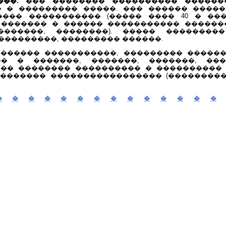
��.
��� �������� ���������� ������
 � ��������� �����. ��� ������ ����
��� ����������� (����� ���� 40 � ���
������� � ������ ����������� ������
��������, ��������). ����� ��������
���������, ��������� ������.
������ �����������, ��������� ������
�� � �������, �������, �������, ���
�� �������� ���������� � ����������
������� ����������������� (��������
�
�
�
�
�
�
�
�
�
�
�
�
�
�