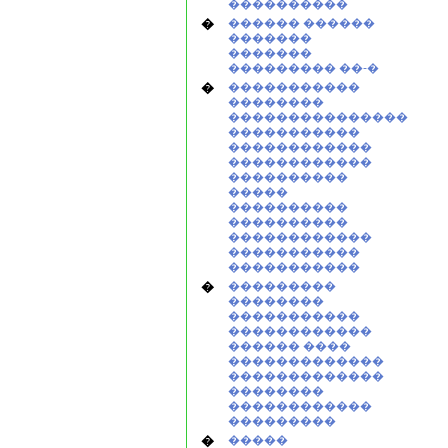
����������
�
������ ������
�������
�������
��������� ��-�
�
�����������
��������
���������������
�����������
������������
������������
����������
�����
����������
����������
������������
�����������
�����������
�
���������
��������
�����������
������������
������ ����
�������������
�������������
��������
������������
���������
�
�����