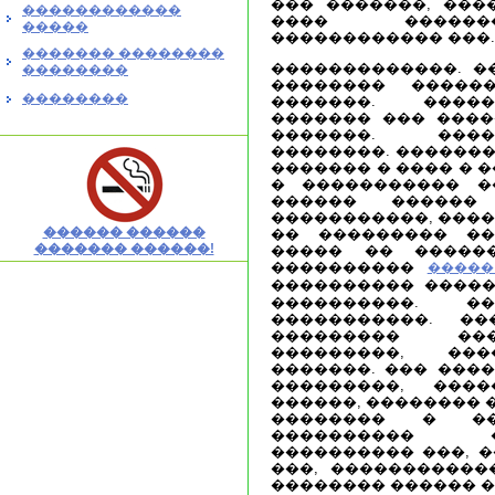
��� �������, ���
������������
���� �������
�����
������������ ���.
������� ��������
�������������. �
��������
�������� ������
��������
�������. ����
������� ��� �����
�������. ���
��������. �������
������� � ���� � ��
� ����������� �
������ ������ 
�����������, ����
������ ������
�� ��������� ��
������� ������!
����� �� �����
����������
�����
���������� ����
����������. �
�����������. �
��������� ���
���������, ���
�������. ��� ���
���������, ����
������, �������� 
�������� � ��
���������� �
���������� ���, �
���, �����������
�������� ������ �