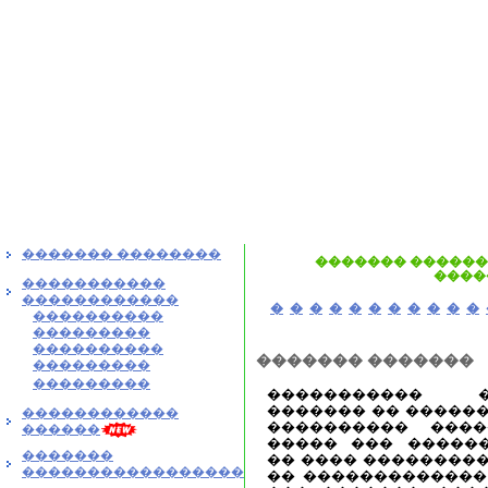
������� ��������
������� �������
����
�����������
������������
�
�
�
�
�
�
�
�
�
�
�
����������
���������
����������
������� �������
���������
���������
����������� 
������� �� ������
������������
���������� ����
������
����� ��� �����
�������
�� ���� ���������
�����������������
�� �������������