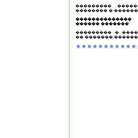
��������� ����
�������� � ������
�������������
������ �������
��������� � ����
�� ������� ������
�
�
�
�
�
�
�
�
�
�
�