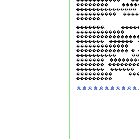
�������� ����
�����������
���������� ���
������.
�������.
�����
���������
�������������
������� ������ 
�����������
������������� � �
���������� ��
������� �������
������� ��������
������� ������
��������� ��
���������.
�
�
�
�
�
�
�
�
�
�
�