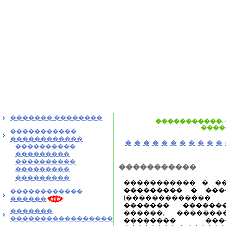
������� ��������
�����������. 
����
�����������
������������
�
�
�
�
�
�
�
�
�
�
�
����������
���������
����������
�����������
���������
���������
����������� � �
��������� � ���
������������
(�������������
������
������� �������
�������
������, �������
�����������������
�������� ���