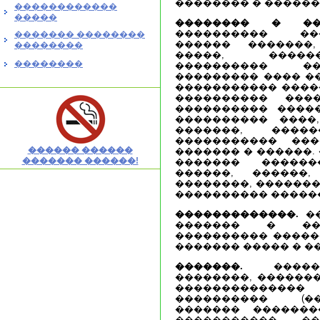
�������� � ������
������������
�����
�������� � ���
���������� ��
������� ��������
������ �������
��������
�����, �����
��������
���������� ��
��������� ���� ��
����������� ������
���������� ���
���������� ����
���������� ����,
�������, ���
����������� ���
������ ������
������� � ������.
������� ������!
������� �����
������, ������,
��������, �������
���������� ������
�������������.
��
������� � ���
���������� �����
������� ����� � �
�������.
������
��������, ������
��������������
���������� (�
������� �������
����������� �