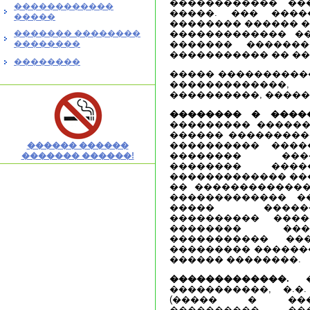
������������ ��
������������
�����. ��� ����
�����
�������� ������ ��
������� ��������
������������� ��
��������
������� �������
����������� �� �
��������
����� �����������
�������������,
����������, �����
�������� � �����
��������� ������
������ ���������
���������� ����
������ ������
�������� ���
������� ������!
�������� ���
������������� ���
�� �������������
������������� ��
����� �����
���������� ����
�������� ���
����������� ��
��������� �������
������ ��������.
�������������.
�
�����������, �.�
(����� � ���
����������. �