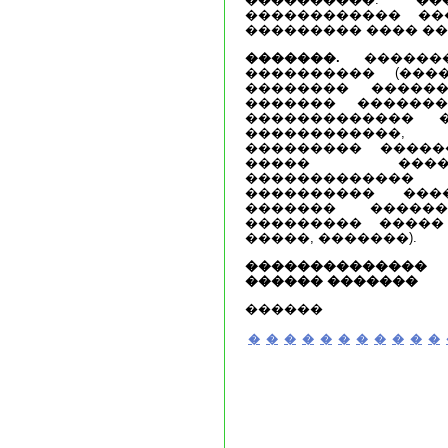
������������ ��
��������� ���� ��
�������.
�������
���������� (���
�������� �����
������� ������
������������� 
������������,
��������� �����
����� ����
������������
���������� ���
������� �����
��������� �����
�����, �������).
�������������
������ �������
������
�
�
�
�
�
�
�
�
�
�
�