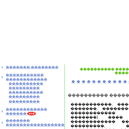
������� ��������
���������� �����
����
�����������
������������
�
�
�
�
�
�
�
�
�
�
�
����������
���������
����������
���������� ����
���������
���������
�����������, ��
�������, ������
������������
������������ (
������
�������). ����
�������
������������ �
�����������������
���������, �