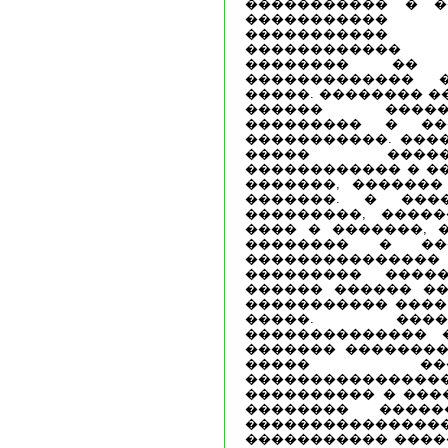
����������� � �
����������� 
�����������
������������
�������� �� 
������������� 
�����. �������� �
������ �����
��������� � ��
�����������. ���
����� �����
������������ � �
�������, �������
�������. � ���
���������, ����
���� � �������, 
�������� � ��
��������������� 
��������� �����
������ ������ ��
����������� ����
�����. ����
�������������� 
������� ��������
����� ��
������������
���������� � ����
�������� ����
������������
����������� ����