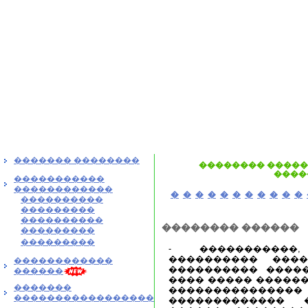
������� ��������
�������� ������
����
�����������
������������
�
�
�
�
�
�
�
�
�
�
�
����������
���������
����������
�������� ������
���������
���������
- �����������,
���������� ���
������������
���������� �����
������
���� ����� ������
�������
���������������
�����������������
������������� 