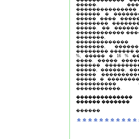
�����. ���
��������������
������ � ������
����� ���� ����
�������� ������
�����. �� ������
������������ ����
�������, ��
�������������
�������, ������
�������� ������ ��
%, ����� � 16 % 
����. ����� �����
������ ��������
�����, ������, ��
����� ���������
����� � ��������
���������� 
�����������.
�������������
������ �������
������
�
�
�
�
�
�
�
�
�
�
�