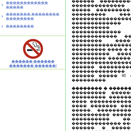
������ ��������
������������
��������������
�����
����� ���������
������� ��������
��������� �
��������
����������������
�������������
��������
����������
������������
������������ �
�������� ���
����������������
��������� ���� � 
���������� ���
��������� ������
������ ������
��������������
������� ������!
������ ��������
�������������
������ ����� 40 
���������.
�������� � ������
��������� �����
��������� ������
���� ������������
���� ������� ����
�����, ��������
���������� �����
���������� ��
������������� ���
������. � �����