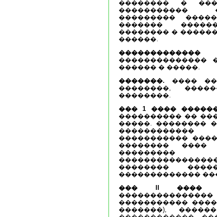
�������� � ���
����������� 
��������� ����
������� �����
�������� � ������
������.
�������������
�
�������������� 
������ � �����.
�������.
���� ��
��������, ����
��������.
��� 1 ���� �����
���������� �� ��
�����. �������� 
�����������
����������� ����
�������� ����
��������
���������������
�������� ����
������������� ��
��� II ���� 
������������
����������� ����
�������), �����
������������ ��