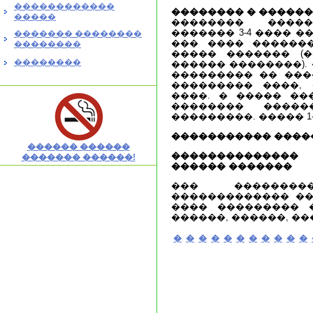
������������
�������� � ������
�����
�������� ����
������� 3-4 ���� 
������� ��������
��� ���� ������
��������
����� ������� (
��������
������ ��������).
��������� �� ���
��������� ����,
����. � ����� ��
�������� ����
���������. ����� 1
����������� ����
������ ������
�������������
������� ������!
������ �������
��� ��������
������������� ��
���� ��������� �
������, ������, ��
�
�
�
�
�
�
�
�
�
�
�