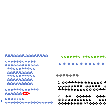
������� ��������
�������. ��������,
�����������
�
�
�
�
�
�
�
�
�
�
�
������������
����������
���������
�������
����������
���������
1: ������� ������
���������
�������� �����, 
����������� ����
������������
������
2: �� ����� ���
�������
�����������, �
�����������������
�������� 1-3 ��� � 