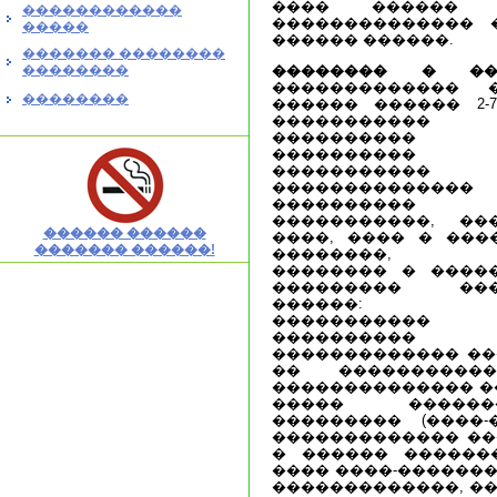
���� ������ 
������������
�������������� 
�����
������ ������.
������� ��������
��������
�������� � ���
������������� 
��������
������ ������ 2-7
�����������
���������� �
����������
����������� 
��������������
����������
�����������, ��
������ ������
����, ���� � ���
������� ������!
��������, �
�������� � ����
��������� ���
������: �
����������� 
����������
������������� ���
�� ����������
�������������� ���
����� ������
��������� (����
������������� ��
� ������ �������
���� ����-�������
�������������, ��