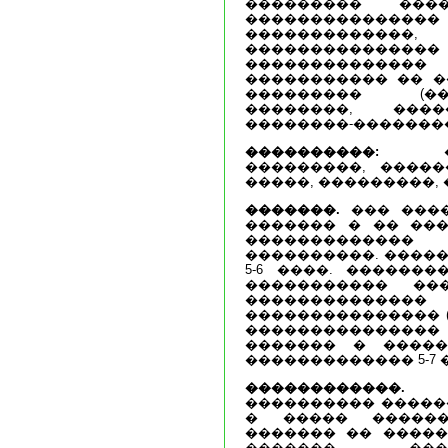
��������� ���
��������������
�������������
����������
�����������
����������� �� �
��������� (��
��������, ���
��������-�������
����������:
���
���������, �����
�����, ���������,
�������.
��� ����
������� � �� ���
������������
����������. �����
5-6 ����. ������
����������� ��
�����������
��������������� (�
��������������� (
������� � �����
������������� 5-7 
������������.
��
���������� �����
� ����� ������
������� �� �����
�������. ���