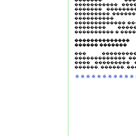
����������� ����
������� ��������
��������� ������
����������
������������� ���
�������� ���
���������� � ����
�������������
������ �������
��� ��������
������������� ��
���� ��������� �
������, ������, ��
�
�
�
�
�
�
�
�
�
�
�