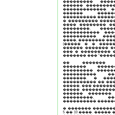
��������� ����
������ ��������
�������������. 
������ �����
���������� ������
� ��������� �����
���� �������� ��
��������, ����
����������� ���
���������� ���
����, �������� ��
(����� � � �����
������ ������� ��
��� � ��������� �
������� ��� "�����
�� ������� ��
������� �����
��������� �����
���������� ��
�������. � ���
���������� �� ��
�����, ��� ������
����� �����������
������ �������.
���������, ��
���������� ������
� ������� ������
5 �� 10 ����. ����