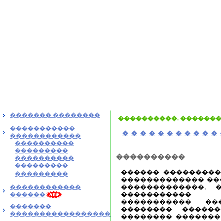
������� ��������
����������. �������
�����������
�
�
�
�
�
�
�
�
�
�
�
������������
����������
���������
����������
����������
���������
������ ���������
���������
������������� ���
�������������, �
������������
�����������
������
����������� ��
�������
�������� ������
�����������������
�������� ������� 