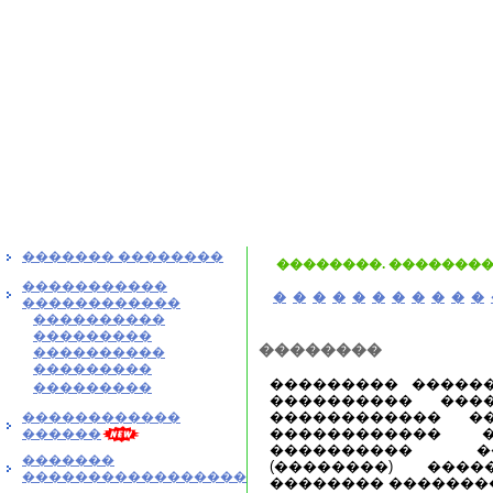
������� ��������
��������. ��������
�����������
�
�
�
�
�
�
�
�
�
�
�
������������
����������
���������
��������
����������
���������
��������� ������
���������
���������� ���
������������ �
������������
������������ 
������
���������� �
�������
(��������) ���
�����������������
�������� �������