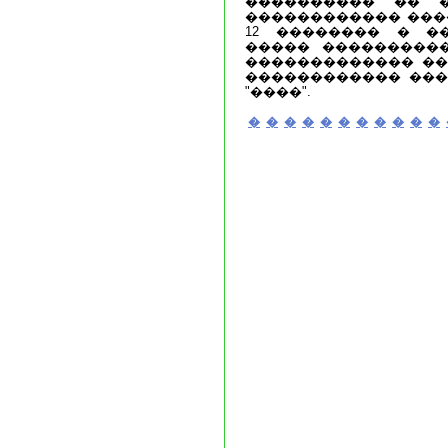
���������� �� 
������������ ���
12 �������� � �
����� ���������
������������� ��
������������ ���
"����".
�
�
�
�
�
�
�
�
�
�
�