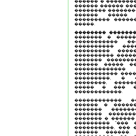
������ � ��������
������ ������ ��
�������� ��������
������ �����
��������� �����
�����.
�������� �������
������� � �����
����������� ��
���������� ���
��������� ����
���������� �����
������� �������
������ ����� �
������������� 
����������� ����
���������, � 
��������, �����
����� � ��� �
������������.
������������ 
������ � �����
������� ������
������� ������
������� � ������ 
��������� "��� 
����������, ��� 
������ ������.