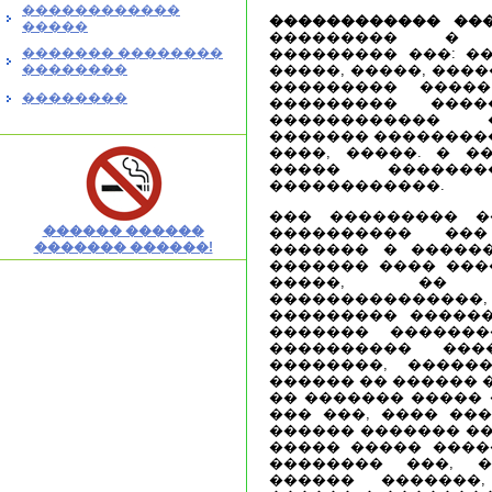
������������
������������ ��
�����
��������� � 
������� ��������
��������� ���: ��
��������
�����, �����, ���
��������� �����
��������
��������� ����
������������ 
������� ���������
����, �����. � �
����� ������
������������.
��� ��������� �
������ ������
���������� ��
������� ������!
������� � �����
������� ���� ���
�����, �� 
��������������
��������� ������
������� �������
���������� ���
��������, �����
������ �� ������ 
�� ������� ����� 
��� ���, ���� ��
������ ������� ��
����� ����� ����
�������� ���, 
������ �������