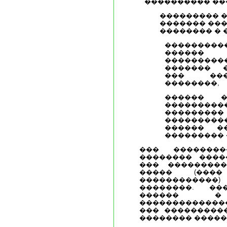
���������� ��
��������� �
������� ���
�������� � 
���������
�����
��������
������� 
��� ���
��������,
������ 
���������
���������
�������
������ �
��������� 
��� ��������
�������� ����
��� ��������
����� (���
������������
��������. �
������ 
��������������
��� ���������
�������� ����� 