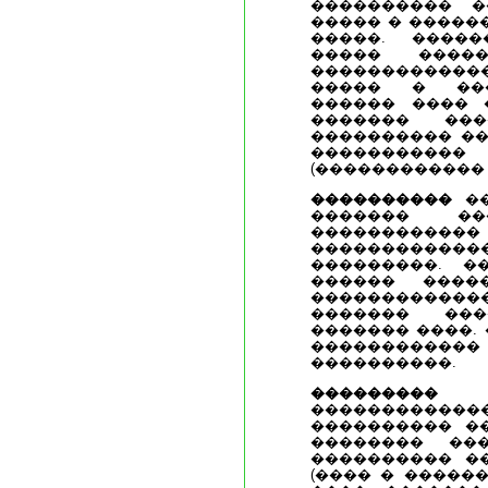
���������� �
����� � �����
�����. ����
����� ����
�����������
����� � ���
������ ���� 
������� ���
���������� ��
����������
(������������ 
����������
��
������� ��
���������
�����������
���������. �
������ ����
�����������
������� ���
������� ����.
���������
����������.
��������� 
����������
���������� �
�������� ���
���������� �
(���� � ������