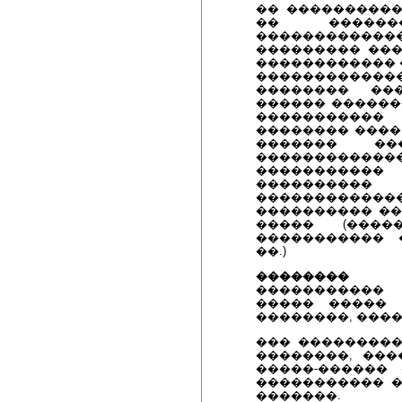
�� ����������
�� �����
������������
��������� ���
������������ �
�����������
�������� ��
������ ������
����������
�������� ����
������� ��
���������
����������
����������
������������� 
���������� ��
����� (����
����������� 
��.)
�������� (�
����������� 
����� ����� 
��������, ����
��� ���������
��������, ���
�����-������
����������� �
�������.