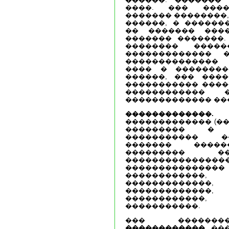
����. ��� ����
������� ��������,
������, � ������
�� ������� ���
������� �������.
�������� ����
������������� �
��������������
���� � ��������
������, ��� ���
����������� ����
������������
������������� ��
�������������.
�
������������� (��
��������� � 
����������� ��
������� ����
��������� ��
���������������
�����������
������������
������������
�������������,
������������
�����������.
��� ������
������������
���