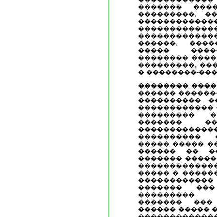
������� ����
���������, �
���������
���������
�����������
������, ����
����� ����
�������� ����
���������, ��
� ��������-��
�������� ����
������ ������
����������. �
������������ 
��������� �
������� �
�����������
���������� 
����� ����� �
������ �� �
������� �����
�������������
����� � �����
����������
������� ���
��������� 
������� ���
������ ����� 
�������������