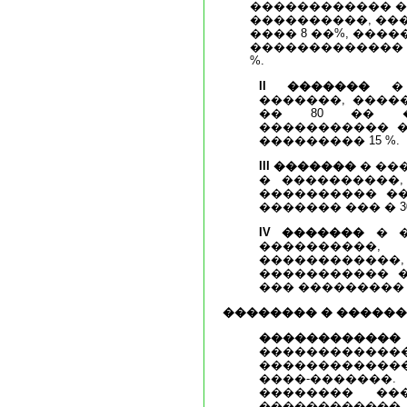
������������ �
����������, ��
���� 8 ��%, ���
������������� �
%.
II �������
� 
�������, ����
�� 80 �� ��
����������� �
��������� 15 %.
III �������
� ��
� ����������, 
���������� ��
������� ��� � 3
IV �������
� �
���������
���������
����������� �
��� ��������� 3
�������� � ������
������������
����������
�������������
����-�����
�������� ��
������������