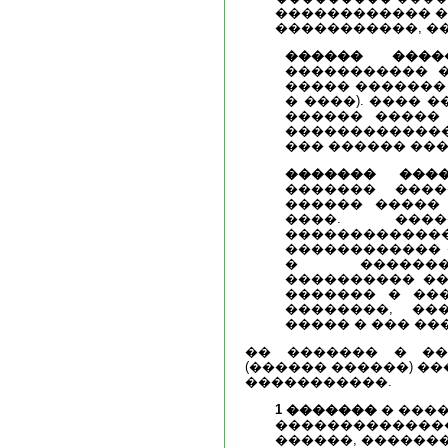
������������ �
�����������, �
������ ����
����������� �
����� �������
� ����). ���� 
������ �����
�����������
��� ������ ���
������� ����
������� ���
������ �����
����. ���
��������
������������ 
� �������
���������� ��
������� � ��
��������, ��
����� � ��� ��
�� ������� � ��
(������ ������) �
�����������.
1 �������
� ���
��������������
������, ������