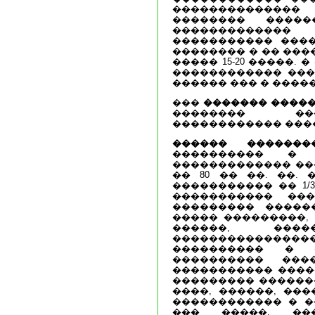
�������������� 
�������� ����
������������
����������� ���
�������� � �� ���
����� 15-20 �����.
������������ ���
������ ��� � ����
���
������� ����
�������� ��
������������ ���
������ ��������
���������� � 
������������� ��
�� 80 �� ��. ��.
����������� �� 1/
����������� ��
��������� �����
����� ���������,
������, ����
��������������
���������� � 
���������� ��
����������� ����
��������� ������
����, ������, ���
������������ � �
��� �����. ���