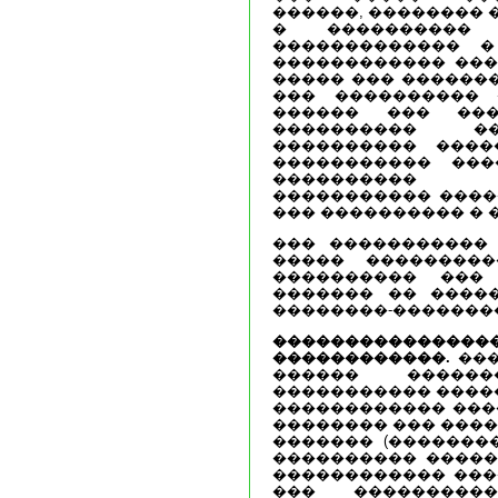
������, �������� 
� ���������� 
������������� �
������������ ���
����� ��� �������
��� ���������� 
������ ��� ���
���������� �
���������� ����
����������� ���
���������� 
����������� ����
��� ���������� � 
��� �����������
����� ���������
���������� ���
������� �� ����
��������-�������
�����������
������������.
���
������ �����
����������� �����
������������ ���
�������� ��� ����
������� (��������
���������� �����
������������ ���
��� ���������