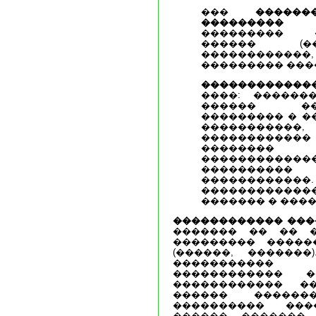
���
�����
���������
(�
��������� 
������ (�
������������
��������� ����
�����������
����: ������
������ ��
��������� � �
�����������,
����������
��������
������������
���������
��������
������������
������� � ����
������������ ���
������� �� �� �
��������� �����
(������, �������
����������
������������ 
������������ �
������ ������
���������� ���
������. �������