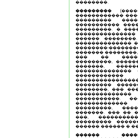
��������.
���������
(�����
������������ ���
��������� ���
����������� ���
���������. � ���
��������������
������ ��������
�������������� �
��������-��������
������� ��������,
��� �� �����
���������, �����
�������, ����
�������������� 
������������
��������������
��������� �����
��������, ��� ��
������������
�����������. �
�������������
���������, ���
�������. ��� �� �
���, ���������
��������� �����
������ ������ � �
������ ����