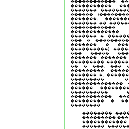
������������:
���
����������� �
������� �������
������ (�������
�������, �����
������� �� ������
�����������
������������
������� � �����
��� � ���������
������� � ���
����������). ���
��� ����� ���
������� �������
��������� ������
�� � ���, ��� 
��������� ����
������� �, ������
��������� �
�������������� 
������ �������
���������� �
����������� ��
��������� � ��
��������.
�������� ����
��������� ���
������������ 
������. �����