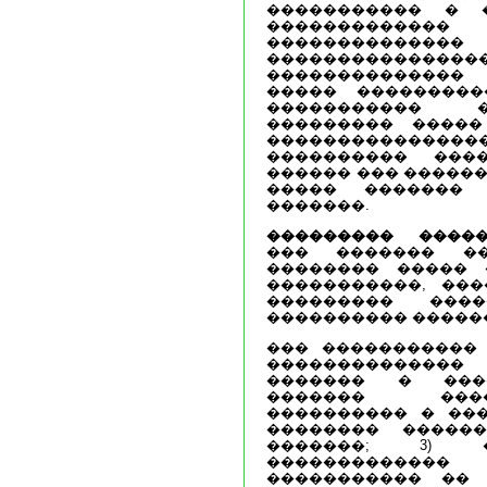
����������� � 
������������
���������
����������
��������������
����� ���������
����������� 
��������� �����
���������������
���������� ���
������ ��� ������
����� ������� 
�������.
��������� �����
��� ������� ��
�������� ����� 
�����������, ���
��������� ���
���������� �����
��� �����������
�������������
������� � ���
������� ����
���������� � ����
�������� �����
�������; 3) 
������������
����������� ��