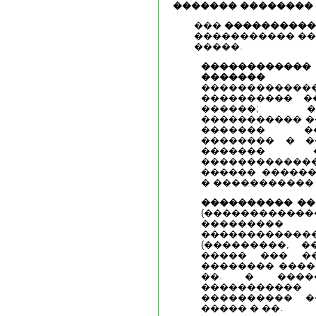
������� ��������
���
����������
����������� �
�����.
����������
�������
(�
�������������
���������� �
������; �
����������� �
������� ��
�������� � �
������� �
������������
������ ������
� �����������
���������� ��
(�����������
�������
���������
(���������, �
����� ��� ��
�������� ����
��. � �����
����������
���������� �
����� � ��.