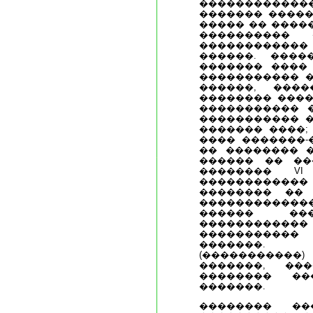
�������������
������� �����
����� �� ����
���������� 
����������
������. ����
������� ���� 
����������� �
������, ���
�������� ����
����������� 
����������� �
������� ����;
���� �������-
�� �������� �
������ �� ��
�������� VI
������������
�������� ��
�����������
������ ��
�����������
�����������
�������.
(���������
�������, ��
�������� ��
�������.
�������� ��