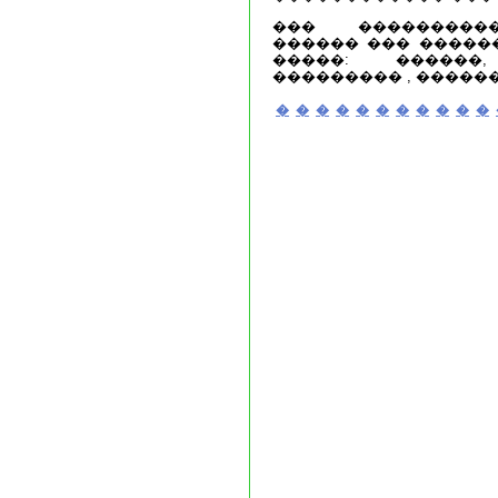
��� ���������
������ ��� �����
�����: ������
��������� , ������
�
�
�
�
�
�
�
�
�
�
�