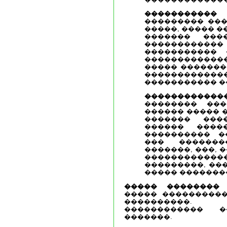
���������
��������� ���
�����, ����� �
������� ���
���������
����������� 
������������
����� �������
������������
����������� ��
�����������
�������� ���
������ ����� 
������� ���
������ ����
���������� �
��� �������
�������, ���,
������������
���������, ���
����� �������
����� ��������
�
����� ����������
����������. 
������������ �
�������.