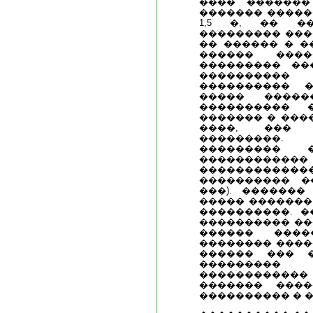
���� �������
������� �����
1,5 �, �� �
��������� ���
�� ������ � �
������ ����
��������� ��
����������
���������� �
����� �����
���������� 
������� � ���
����, ��� 
���������
��������� �
�������
�������������
���������� �
���). �������
����� �������
����������. �
���������� ��
������ ���
�������� ����
������ ��� 
���������
�����������
������� ����
���������� � 