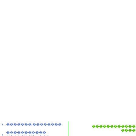
������� ��������
������������.
����
�����������