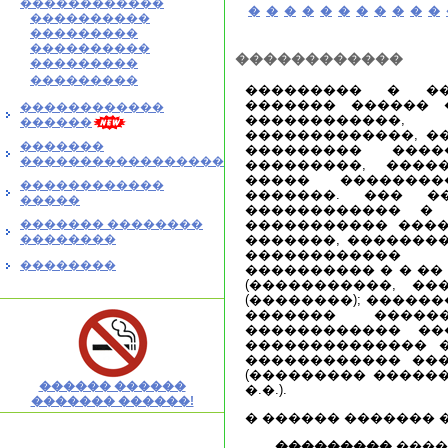
������������
�
�
�
�
�
�
�
�
�
�
�
����������
���������
����������
������������
���������
���������
��������� � ��
������� ������ 
������������
����������
������
�������������, �
�������
��������� ���
�����������������
���������, ����
����� �������
������������
�������. ��� �
�����
������������ �
������� ��������
����������� ����
��������
�������, ��������
������������
��������
���������� � � ��
(�����������, ���
(��������); �����
������� �����
������������ ��
�������������� 
������������ ���
(��������� ������
������ ������
�.�.).
������� ������!
� ������ ������� 
���������
����