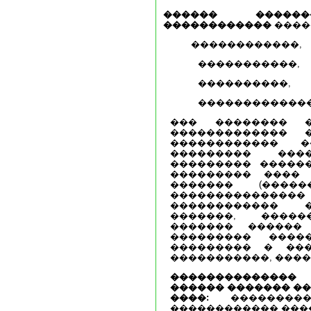
������ ������
������������
����
������������,
�����������,
����������,
�������������
��� �������� 
������������� 
������������ �
��������� ��
��������� ������
��������� ����
������� (����
�����������
������������ 
�������, �����
������� ������ 
��������� ����
��������� � ���
�����������, �����
�������������
������ �������
��
����:
��������
������������ ���