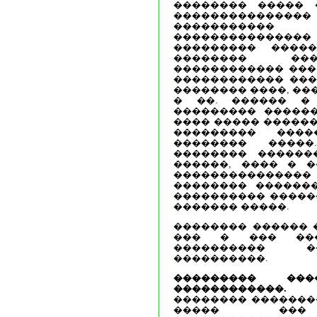
�������� ����� 
�������������
���������
��������������
��������� ����
�������� ���
������������ ����
������������ ���
�������� ����, ��
� ��. ������ �
��������� ������
���� ����� ������
��������� ���
�������� ����
�������� �������
������, ���� � �
������������
�������� ������
���������� �����
������� �����.
�������� ������ �
��� � ��� ���
���������� �
����������.
��������� ���
������������.
��
�������� �������
����� ��� 