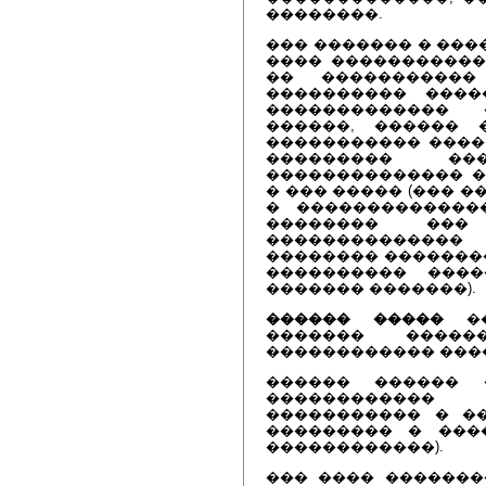
��������.
��� ������� � ���
���� �����������
�� �����������
���������� ����
������������� 
������, ������ 
����������� ����
��������� ��
�������������� �
� ��� ����� (��� 
� ��������������
�������� ���
�������������
�������� ��������
���������� ����
������� �������).
������ �����
��
������� ����
������������ ���
������ ������ 
������������
����������� � �
��������� � ���
������������).
��� ���� �������