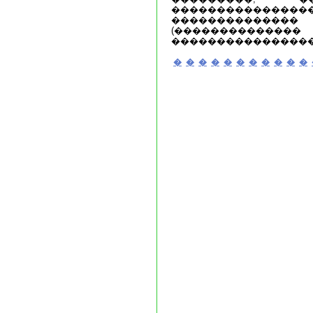
�������������
���������
(�����������
���������������� �
�
�
�
�
�
�
�
�
�
�
�