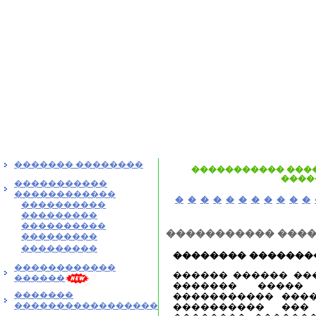
������� ��������
����������� ����
����
�����������
������������
�
�
�
�
�
�
�
�
�
�
�
����������
���������
����������
����������� ���
���������
���������
�������� ��������
������������
������ ������ ��
������
������� �����
�������
����������� ����
�����������������
���������� ���