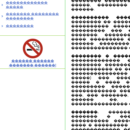
�������� �������
������������
�����, �������
�����
������.
������� ��������
���������� ���
��������
�������� �� ����
��������
���������� ����
��������� ��� 
�������. ������
���� ��������� 
������ �������
��������������� 
�������� � �����
������������� 
������ ������
�������� �������
������� ������!
����������� �� �
��������������� 
�����) ��� ���
����� � ���� �
��������� ����
������������ ���
���, ��� �������,
������ ��, 
��������������� 
�������.
������
������� � ��
���������� ����
���� � ��������� 
�������������, �