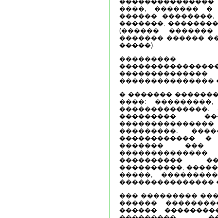
���������������
����, ������� �
������ ��������,
�������, ��������
(������ �������
������� ������ ��
�����).
��������
�������������
�����������
��������������� 
� ������� �������
����: ���������
��������������.
��������� ��
���������������
���������. ���
������������ �
������� ���
�������������
���������� ��
����������, �����
�����, ���������
��������������� 
��� ��������� ���
������ ��������
������ ��������
���������, �