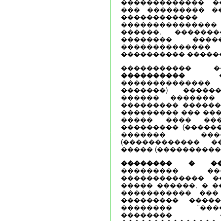
������������� �
��� ��������� ��
������������
���������������
������, ������
�������� ���
������������
���������� �����
����������� �
���������� �
�������������� 
�������). ����
������ ������� 
��������� ������
��������� ��� ���
����� ���� ��
��������� (������
������� ���
(������������ �
����� (����������
�������� � ��
��������� ��
������������� �
����� ������, � �
����������� ���
��������� ����
�������� "���
�������� 