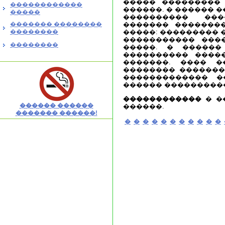
����� ���������
������������
������. � ������ 
�����
���������� ���
������� ��������
������� �������
��������
�����: ��������� 
����������� ���
��������
�����. � ������
���������� ����
�������. ���� �
�������� �������
������������� �
������ ���������
������������
� �
������ ������
������.
������� ������!
�
�
�
�
�
�
�
�
�
�
�