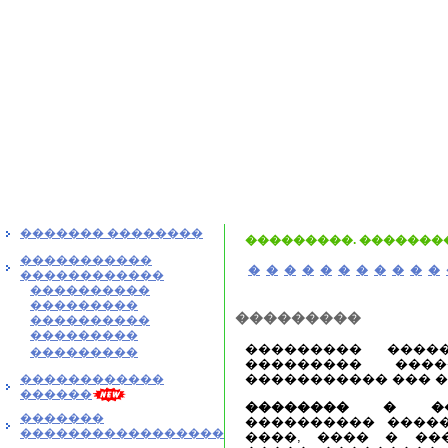
������� ��������
���������. ��������
�����������
�
�
�
�
�
�
�
�
�
�
�
������������
����������
���������
���������
����������
���������
��������� ����
���������
��������� ���
����������� ��� �
������������
������
�������� � ��
�������
���������� ����
�����������������
����, ���� � ��