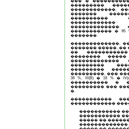
��� � ����������
��������� ����
������������, ��
������� �����
���������� �
����������
�������������:
����������� � 95 
�������.
�������������, �
������� �����, ��
�� ����������
�������� �����
�������������
��������� ��
��������� ����
���������, ��� ����� 
38 %, III(B) � 18 % �
���������� � �
��������� ��� ���
�.
����������� ��
������������ ���
����������� ��
����������� ��
����� �� �����
�������������.
����� �� �����