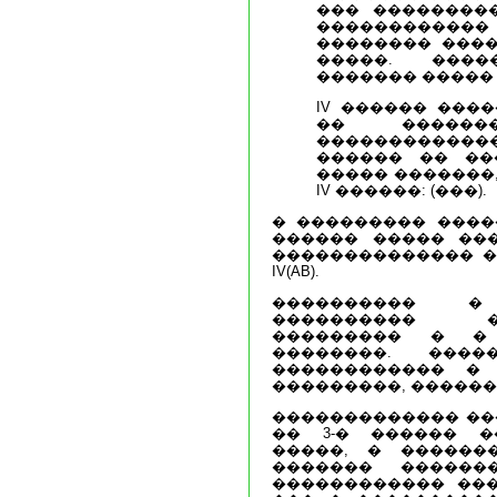
��� ��������
������������
�������� ����
�����. ����
������� ����� III
IV ������ ���
�� ������
������������� 
������ �� ��
����� �������
IV ������: (���).
� ��������� ����
������ ����� ��
�������������� ������
IV(AB).
���������� �
���������� �
��������� � �
��������. ���
������������ �
���������, ������
������������� ��
�� 3-� ������ �
�����, � ������
������� ������
������������ ���