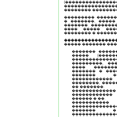
(����������������
��������������
�������� �������
��������� ������
� �������, �����
������� ��������
���� ����� ���
�������� � ������
���������������
����� ������� ���
������� �����
����� (����
�����������
���������, ���
���� ������
������� � ���
������� �
������������
��������, ����
�� �������.
���������
������������
������ � ��.
�������
����������
������� 
�������������