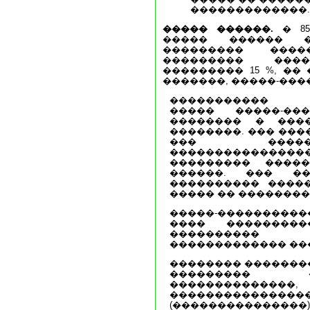
�������������.
����� ������.
� 85
����� ������ �
��������� ����
��������� ����
��������� 15 %, ��
�������, �����-���
����������� �
����� �����-��
�������� � ���
��������. ��� ���
��� �����
������������
��������� ����
������. ��� ��
���������� ����
����� �� ��������
�����-�����������
���� ��������
����������
������������� ��
�������� ��������
��������� 
�������������
���������������
(��������������