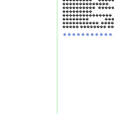
��������������, 
���������� �����
���������
������������
�������� ���
�����������, ����
����� �������� �
�
�
�
�
�
�
�
�
�
�
�