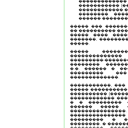
���������
����������� (�
������������ ��
�������� ���
������ �������
����� ��� ������
�� ���������� ���
����� ���� ����
�������, �������
�����.
����� ������
��������������
���������-�����
�������� ������
�.�. ������ � �
��������� ��
�������������.
�����������, ���
����� ���������� 
���������� (�����
������������ ����
� � ��������� 
������ ����� �
���������������
������������
��������� � �
��������. � �����
��������� �����