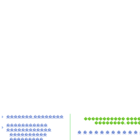
������� ��������
����������� ����
��������, ���
�����������
������������
�
�
�
�
�
�
�
�
�
�
�
����������
���������