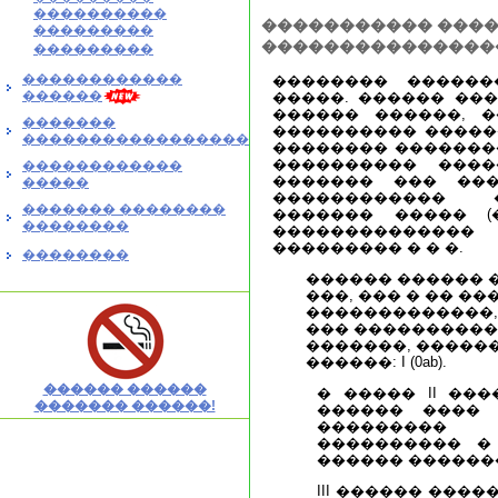
����������
����������� ����
���������
���������������
���������
������������
�������� ������
������
�����. ������ ��
������ ������, �
�������
���������� �����
�����������������
�������� �������
���������� ���
������������
������� ��� ��
�����
������������ 
������� ��������
������� ����� (
��������
������������
��������� � � �.
��������
������ ������ 
���, ��� � �� 
�������������,
��� �����������
�������, ������
������: I (0ab).
������ ������
� ����� II ��
������� ������!
������ ���� 
���������
���������� � 
������ ������� �
III ������ ���