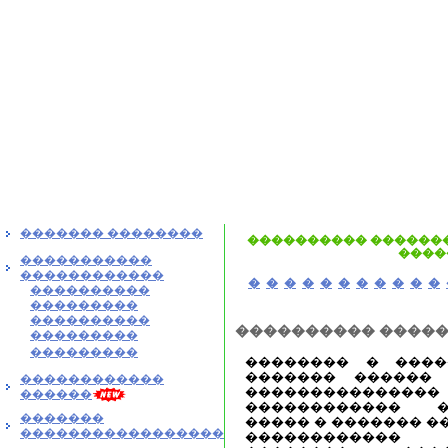
������� ��������
���������� �������
����
�����������
������������
�
�
�
�
�
�
�
�
�
�
�
����������
���������
����������
���������� ����
���������
���������
�������� � ����
������� ������ 
������������
�����������
������
������������ �
�������
����� � ������� �
�����������������
������������