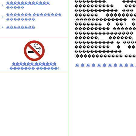
��������. ���
������������
���������� ��
�����
����������� ���
������� ��������
������ �������
��������
(������������� �
������� � ��.). 
��������
��������� ������
��������������� 
������, ������
���������� � ���
��������� � ��
������������ 
(������������ ���
������ ������
�
�
�
�
�
�
�
�
�
�
�
������� ������!