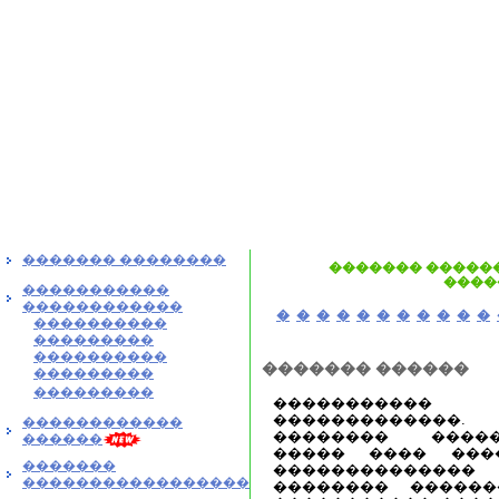
������� ��������
������� ������
����
�����������
������������
�
�
�
�
�
�
�
�
�
�
�
����������
���������
����������
������� ������
���������
���������
����������
������������
������������
�������� ����
������
����� ���� ���
�������
������������
�����������������
�������� ������