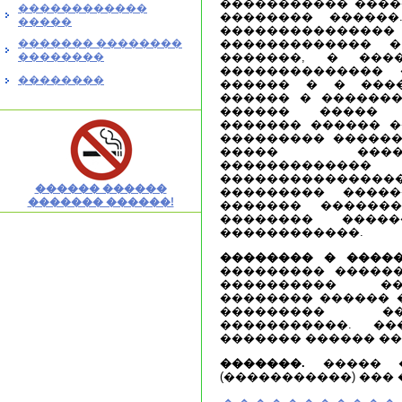
����������� ����
������������
�������� ������
�����
������������
������� ��������
������������� �
��������
�������, � ���
�������������� 
��������
������ � � ���
������ � �������
������ ����� 
������� ������ �
��������� ������
����� ����
�����������
�������������
������ ������
��������� �����
������� ������!
������� ������
�������� ���
������������.
�������� � �����
��������� ������
���������� ��
�������� ������ �
��������� ��
�����������. �
������� ������ ��
�������.
����� �
(�����������) ���