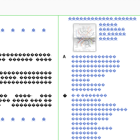
������������ ������
�����
�������
�
�
�
�
�
�� �����
�����
�������������.
A
������������
�� ������ ����
�������������
�������������
������������
������������
���������
����. ��������
�����
 �������������
���������
��������
�� ����- ���
�
�-� �������
��� ���� ��� ��
��������
� ����������
������������
���������������
�����������
����������
�
�
�
�
�
�������
�����������
�������
��������