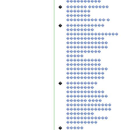
����������
�
������ ������
�������
�������
��������� ��-�
�
�����������
��������
���������������
�����������
������������
������������
����������
�����
����������
����������
������������
�����������
�����������
�
���������
��������
�����������
������������
������ ����
�������������
�������������
��������
������������
���������
�
�����