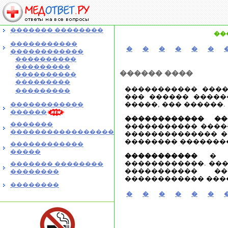
������� ��������
��
�����������
�
�
�
�
�
�
������������
����������
���������
������ ����
����������
���������
����������� ����
���������
��� ������ �����
�����, ��� ������.
������������
������
������������ �
�������
����������� ����
�����������������
�������������� �
�������� �������
������������
�����
�����������
� ��
������������. ���
������� ��������
����������� �
��������
������������ ����
��������
�
�
�
�
�
�