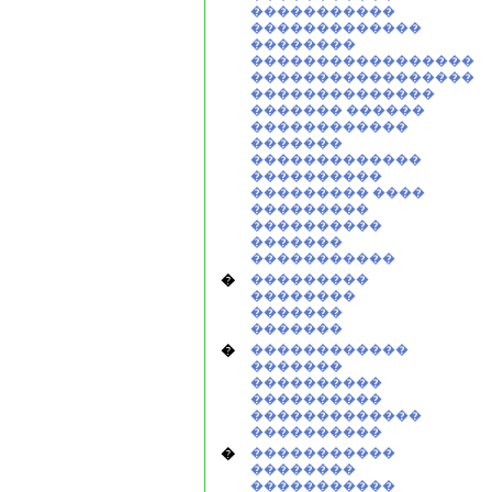
�����������
�������������
��������
�����������������
�����������������
��������������
������� ������
������������
�������
�������������
����������
��������� ����
���������
����������
�������
�����������
�
���������
��������
�������
�������
�
������������
�������
����������
����������
�������������
����������
�
�����������
��������
�����������