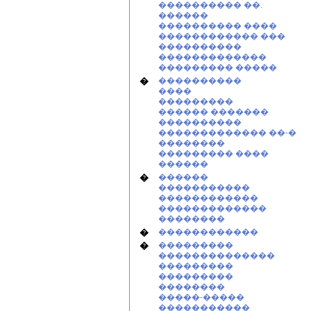
���������� ��.
������
���������� ����
������������ ���
����������
�������������
��������� �����
�
����������
����
���������
������ �������
����������
������������� ��-�
��������
��������� ����
������
�
������
�����������
������������
�������������
��������
�
������������
�
���������
��������������
���������
���������
��������
�����-�����
�����������