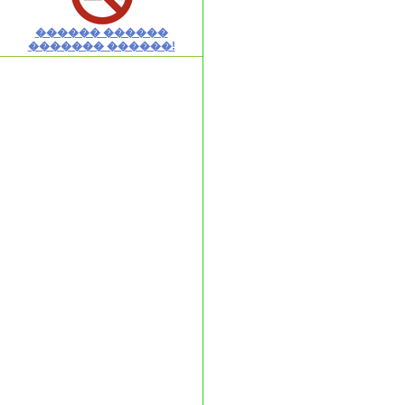
������ ������
������� ������!