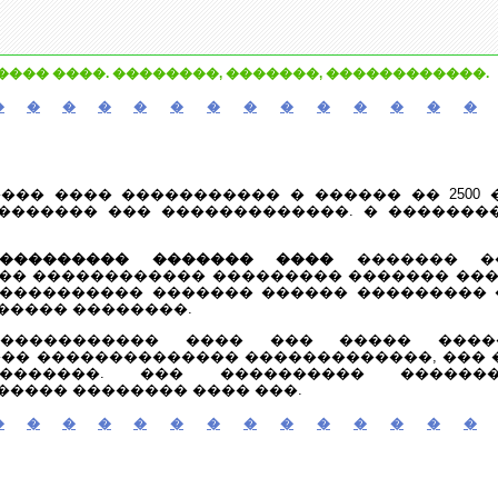
���� ����. ��������, �������, ������������.
�
�
�
�
�
�
�
�
�
�
�
�
�
�
��� ���� ����������� � ������ �� 2500 
������� ��� �������������. � �������
���������� ������� ����
������� ��
�� ������������ ��������� ������� ���
���������� ������� ������ ���������
����� ��������.
��������� ���� ��� ����� ����
�� �������������� �������������, ��� 
��������. ��� ���������� ������
���� �������� ���� ���.
�
�
�
�
�
�
�
�
�
�
�
�
�
�