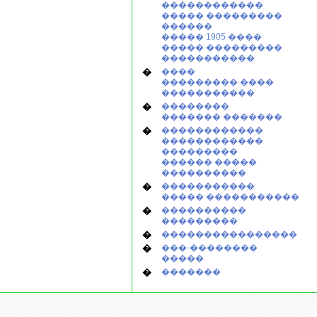
������������
����� ���������
������
����� 1905 ����
����� ���������
�����������
�
����
��������� ����
�����������
�
��������
������� �������
�
������������
������������
���������
������ �����
����������
�
�����������
����� �����������
�
����������
���������
�
����������������
�
���-��������
�����
�
�������