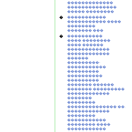
�������������
��������������
����� ��������
�
�����������
����������� ����
��������
������� ���
�
����������
���� ��������
���� ������
������������
������������
������
���������-
�����������
���������
����������
���������
������� ������
������� ���������
������������
�������
��������
�������������� ��.
������������
��������
�����������
�������� ����
�����������