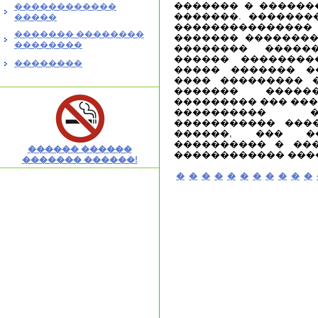
������� � ������
������������
�������. ��������
�����
������������
������� ��������
������� ��������
��������
�������� ������
������ ��������
��������
����� ������� �
���� ��������� ��
������� ����
��������� ��� ���
���������� �
����������� ���
������, ��� �
���������� � ��
������ ������
������������ ����
������� ������!
�
�
�
�
�
�
�
�
�
�
�