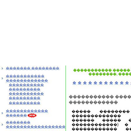
������� ��������
����������� �����
��������, ���
�����������
������������
�
�
�
�
�
�
�
�
�
�
�
����������
���������
����������
����������� ����
���������
������������
���������
������������
����� �������
������
�������������
������ ����� 
�������
������������) 
�����������������
������������ �