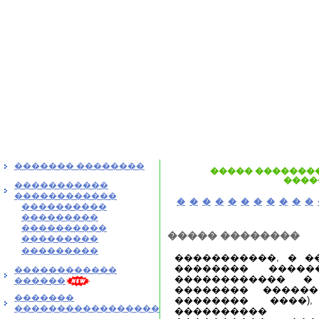
������� ��������
����� ��������
����
�����������
������������
�
�
�
�
�
�
�
�
�
�
�
����������
���������
����������
����� ��������
���������
���������
�����������, � �
�������� �����
������������
������������ �
������
�������� ������
�������
�������� ����
�����������������
���������� �