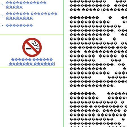
����������. ��
������������
����������� ����
�����
��� ����� (�������
������� ��������
�������� � ��
��������
����������� �
��������
������������
������������, ��
����������� �
��������� � 
�������������. �
�� ���������� ���
��� �����������
������� ����� �
������ ������
�������, ���
������� ������!
������������. �� 
���������� �
����������� ���
������ �����
�����������
������������.
�������.
������
�������� ����
�������������, �
����� � �������� 
��������. ����� 
������� ��������
������������ 
�������������� 