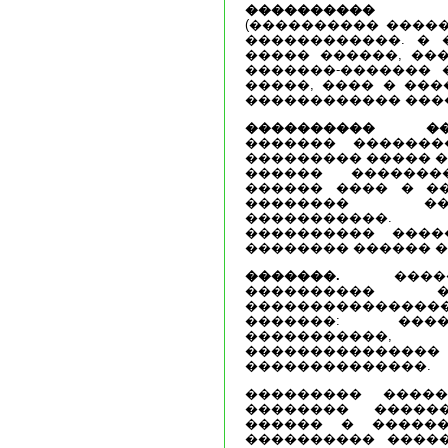
���������� 
(���������� �����
������������. � 
����� ������, ��
�������-������� 
�����, ���� � ���
������������ ���
���������� ���
������� �������
��������� ����� �
������ �������
������ ���� � ��
�������� ��
�����������.
���������� ����
�������� ������ �
�������.
�����,
���������� �
����������������
�������: ����
�����������,
�������������
��������������.
��������� ����
�������� �����
������ � ������
���������� ����