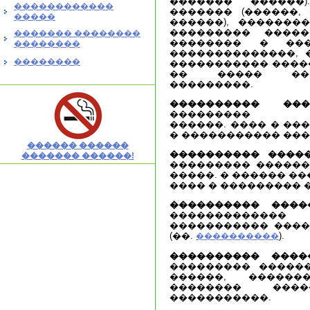
������� ������)
������������
������� (������,
�����
������), �������
��������� �����
������� ��������
�������� � ��
��������
��������������, 
��������
����������� �����
�� ����� ���
���������.
���������� ���
��������� ��
������. ���� � ��
� ����������� ���
������ ������
���������� ����
������� ������!
��������� ������
�����. � ������ �
���� � ��������� 
���������� ����
������������
����������� ����
(��.
).
����������
���������� ����
��������� ������
������, �������
�������� ����
�����������.