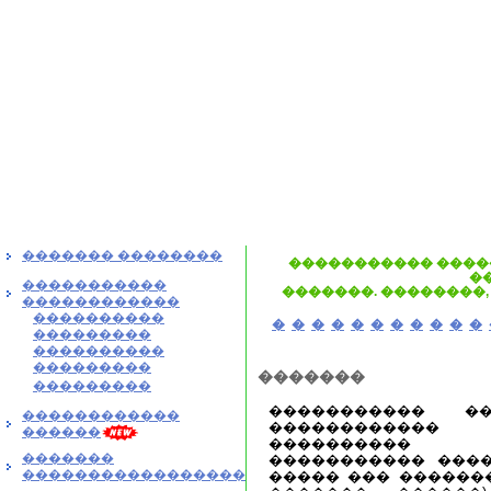
������� ��������
����������� ����
�
�����������
�������. ��������,
������������
����������
�
�
�
�
�
�
�
�
�
�
�
���������
����������
���������
�������
���������
����������� ��
������������
������������
������
���������� 
�������
����������� ����
�����������������
����� ��� ������