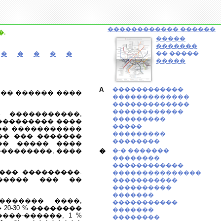
������������ ������
.
�����
�������
�� �����
�
�
�
�
�
�����
A
������������
�� ������ ����
�������������
�������������
������������
�����������,
���������
��������� ����
�����
��� �����������
���������
��� ��� �������
��������
�� ����� ����
���������, ����
�
�-� �������
��������
������������
��� ���������.
���������������
����� ��� ��
�����������
����������
�������
������ ����,
�����������
20-30 % ��������
�������
���-������, 1 %
��������