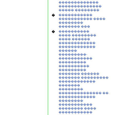
�������������
��������������
����� ��������
�
�����������
����������� ����
��������
������� ���
�
����������
���� ��������
���� ������
������������
������������
������
���������-
�����������
���������
����������
���������
������� ������
������� ���������
������������
�������
��������
�������������� ��.
������������
��������
�����������
�������� ����
�����������