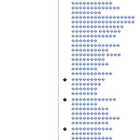
�����������
�������������
��������
�����������������
�����������������
��������������
������� ������
������������
�������
�������������
����������
��������� ����
���������
����������
�������
�����������
�
���������
��������
�������
�������
�
������������
�������
����������
����������
�������������
����������
�
�����������
��������
�����������