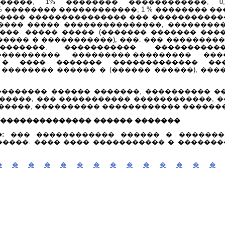
�����, 1% �������� ������������, 0
% �������� ������������, 1 % �������� ��
������ ��������������� ��� �����������
���� ����� ���������������, ����������
���: ����� ����� (������� ������� ���
����� � �����������), ���. ��� ��������
�������, �����������. ����������
��������� ���������-��������� ���
 � ���� ������� ������������� ���
�������� ������ � (������ ������), ��
������� ������ �������, ���������� ��
�����, ��� ����������� ������������, 
�����, ���������� ������������ �������
 �������������� ������ �������
:
��� ������������ ������ � �������
�����. ���� ���� ����������� � �������
�
�
�
�
�
�
�
�
�
�
�
�
�
�