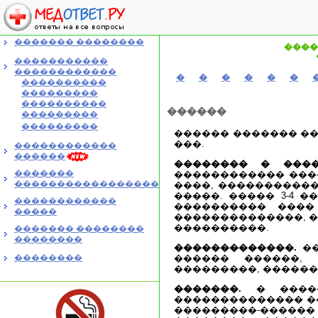
������� ��������
����
�����������
������������
�
�
�
�
�
�
����������
���������
����������
������
���������
���������
������ ������� �
���.
������������
������
�������� � ����
�������
������������ ���
�����������������
����, �����������
�����. ����� 3-4 
������������
���������� ����
�����
��������������, �
����������.
������� ��������
��������
�������������.
��
��������
������ ������,
���������, ������
�������.
� �����
�������������� ���
���������-������ 