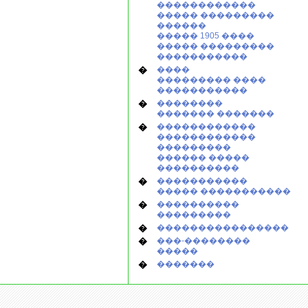
������������
����� ���������
������
����� 1905 ����
����� ���������
�����������
�
����
��������� ����
�����������
�
��������
������� �������
�
������������
������������
���������
������ �����
����������
�
�����������
����� �����������
�
����������
���������
�
����������������
�
���-��������
�����
�
�������