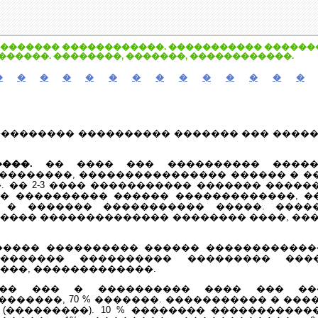
������� ������������. ����������� �������
������. ��������, �������, ������������.
�
�
�
�
�
�
�
�
�
�
�
�
�
�
��������� ���������� ������� ��� �����
���.
�� ���� ��� ���������� ����� 
��������, ���������������� ������ � �
. �� 2-3 ���� ����������� ������� ����
��� ���������� ������ �������������, 
 � ������� ����������� �����. ����
���� �������������� �������� ����, ��
���� ���������� ������ ������������
 ������� ���������� ��������� ���
���, �������������.
� ��� � ���������� ���� ��� ���
�����, 70 % �������. ����������� � ���� 
(���������). 10 % �������� ������������