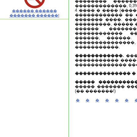
�������� ������
�������������, 0,3
4 ���� � ���� (��
������ ������
������������ �� 
������� ������!
������� ����. ���
���������, ����� 
������ �������
������������ ��
������, ������.
���������������, 
�����������.
������������.
���
����������� ����
������������� ��
�������������� �
����� ����������
����� ������� ��
(�� �������!)
�
�
�
�
�
�