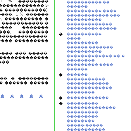
,1 % ��������
���������� ��.
������������ 3-
������
� �����������).
���������� ����
��. 1 % ������
������������ ���
�, ���������� �
����������
� ����������� �
�������������
���� �������
��������� �����
���, ��������
�
����������
������������,
����
����� ���������
���������
������ �������
����������
��� ��� �����,
������������� ��-�
��������������
��������
��.
��������� ����
������
�
������
�� � ��������
�����������
� ������ �����
������������
�������������
��������
�
�
�
�
�
�
������������
�
���������
��������������
���������
���������
��������
�����-�����
�����������