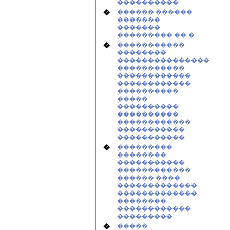
����������
�
������ ������
�������
�������
��������� ��-�
�
�����������
��������
���������������
�����������
������������
������������
����������
�����
����������
����������
������������
�����������
�����������
�
���������
��������
�����������
������������
������ ����
�������������
�������������
��������
������������
���������
�
�����