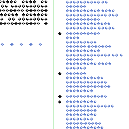
����� ���� ��
���������� ��.
��� ����������
������
�������� ������
���������� ����
������. �������
������������ ���
��. �� ��������
����������
����������� �
�������������
��������� �����
�
����������
����
���������
�
�
�
�
�
������ �������
����������
������������� ��-�
��������
��������� ����
������
�
������
�����������
������������
�������������
��������
�
������������
�
���������
��������������
���������
���������
��������
�����-�����
�����������