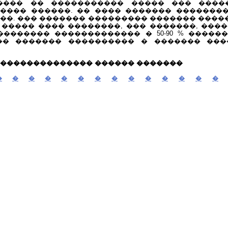
���� �� ����������� ����� ��� ����
���� ������. �� ���� ������� �������
��. ��� ������� ��������� ������� ���
 ����� ���� ��������, ��� �������, ���
������� ������������� � 50-90 % �����
�� ������� ���������� � ������� ���
 �������������� ������ �������
�
�
�
�
�
�
�
�
�
�
�
�
�
�