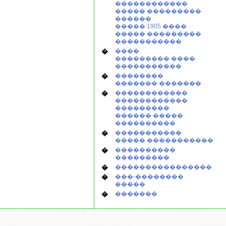
������������
����� ���������
������
����� 1905 ����
����� ���������
�����������
�
����
��������� ����
�����������
�
��������
������� �������
�
������������
������������
���������
������ �����
����������
�
�����������
����� �����������
�
����������
���������
�
����������������
�
���-��������
�����
�
�������