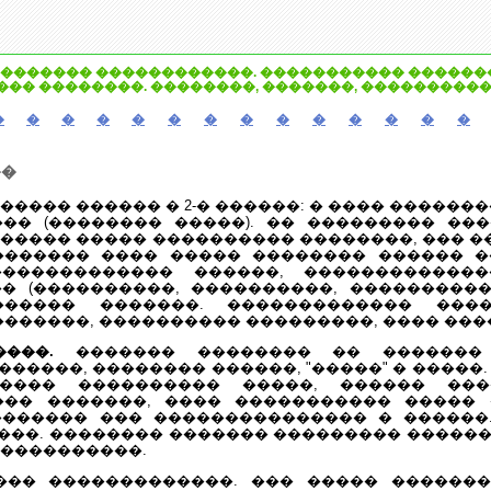
������� ������������. ����������� �������
�� ��������. ��������, �������, ����������
�
�
�
�
�
�
�
�
�
�
�
�
�
�
��
���� ������ � 2-� ������: � ���� �������
�� (�������� �����). �� ��������� ��
����� ����� ���������� ��������, ��� 
������� ���� ����� �������� ������ �
������������� ������, ������������
� (����������, ����������, �����������
������ �������. ������������� ���
�������, ���������� ���������, ���� ���
���.
������� �������� �� ������� 
������, �������� ������, "�����" � �����
���� ���������� �����, ������ ���
��� �������, ���� ����������� �����
������ ��� ��������������� � ������
���. �������� ������� ��������� ������
�����������.
�� �������������. ��� ����� �������