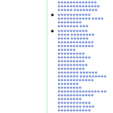
�������������
��������������
����� ��������
�
�����������
����������� ����
��������
������� ���
�
����������
���� ��������
���� ������
������������
������������
������
���������-
�����������
���������
����������
���������
������� ������
������� ���������
������������
�������
��������
�������������� ��.
������������
��������
�����������
�������� ����
�����������