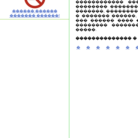
������������ ��
�������� �������
�������, ��������
������ ������
� ������� ������,
������� ������!
��� ������ ���� �
�������� ������
�����.
�������������� �
�
�
�
�
�
�