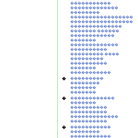
�����������
�������������
��������
�����������������
�����������������
��������������
������� ������
������������
�������
�������������
����������
��������� ����
���������
����������
�������
�����������
�
���������
��������
�������
�������
�
������������
�������
����������
����������
�������������
����������
�
�����������
��������
�����������