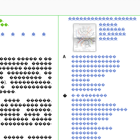
������������ ������
.
�����
��.
�������
�� �����
�
�
�
�
�
�����
A
������������
���� ����� � ��
�������������
�������� �����
�������������
������� �������
������������
� ��������, ��
���������
�� �������� �
�����
), ����������,
���������
�� ����������
��������
����.
�
�-� �������
���� ������,
��������
. �� ������� ���
������������
����� ������,
���������������
 ����� ���� ��
�����������
. ������ �����
����������
�������� ����-
�������
�����������
�������
 ����� ������
��������