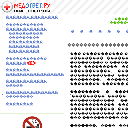
������� ��������
����
������
�����������
������������
�
�
�
�
�
�
����������
���������
����������
�������� ������
���������
���������
��� ����������� ��
��������� ������
������������
��������� � �����
������
��� ���������. �
�������
�����������, ��
�����������������
������������ ���
��������, �����
������������
��������, ������ 
�����
�������� � ����
������� ��������
"���������" ����� 
��������
������������ ��
��������
������������ ��
������������ ���
������������ ���
��� ���������� �
�������.
���� ���