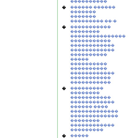
����������
�
������ ������
�������
�������
��������� ��-�
�
�����������
��������
���������������
�����������
������������
������������
����������
�����
����������
����������
������������
�����������
�����������
�
���������
��������
�����������
������������
������ ����
�������������
�������������
��������
������������
���������
�
�����