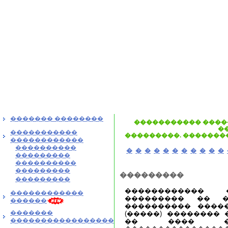
������� ��������
����������� ����
�
�����������
���������. ��������
������������
����������
�
�
�
�
�
�
�
�
�
�
�
���������
����������
���������
���������
���������
������������ 
������������
��������� �� �
������
���������� ����
�������
(�����) �������� 
�����������������
�� ���� ���