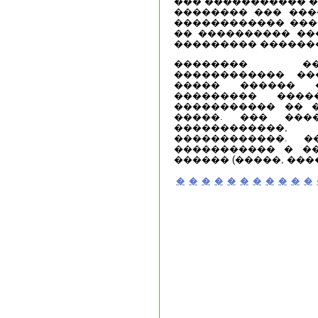
��� ����������� �
�������� ��� ���
������������ ���
�� ���������� ��
��������� ������
�������� ��
������������ ��
����� ������ 
��������� ����
����������� �� 
�����. ��� ���
������������
������������. �
����������� � �
������ (�����, ���
�
�
�
�
�
�
�
�
�
�
�