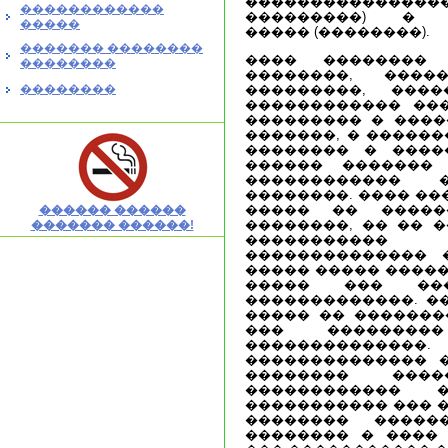
���������������
������������
���������) � �
�����
����� (��������).
������� ��������
���� ��������
��������
��������, ����
��������
���������, ���
������������ ���
��������� � ����
�������, � ������
�������� � ����
������ �������
������������
��������. ���� ��
����� �� �����
������ ������
��������, �� �� 
������� ������!
���������
�������������� 
����� ����� �����
����� ��� ���
�������������. �
����� �� �������
��� ��������
��������������.
�������������� 
�������� ���
������������ 
����������� ��� �
�������� �����
�������� � ���� 