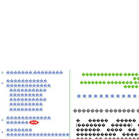
������� ��������
����������� ����
�
�����������
������� ������� ��
������������
����
����������
���������
�
�
�
�
�
�
�
�
�
�
�
����������
���������
���������
������� ������� 
������������
� ����� �����
������
(������� �����)
������. ���� ��
�������
���������� ����
�����������������
����, �� ��������