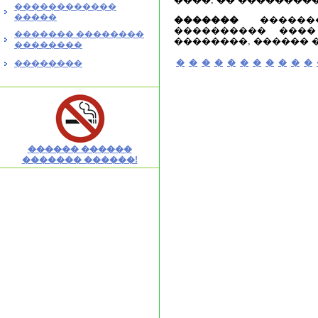
������������
�����
�������
�������
���������� ����
������� ��������
��������, ������ 
��������
�
�
�
�
�
�
�
�
�
�
�
��������
������ ������
������� ������!