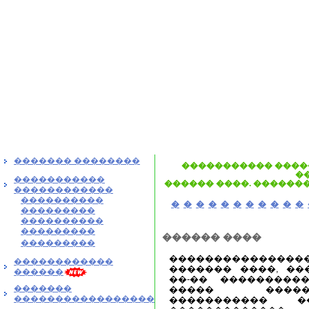
������� ��������
����������� ����
�
�����������
������ ����. �������
������������
����������
�
�
�
�
�
�
�
�
�
�
�
���������
����������
���������
������ ����
���������
���������������
������������
������� ����, ��
������
��-�� ���������
�������
����� �����
�����������������
����������� �