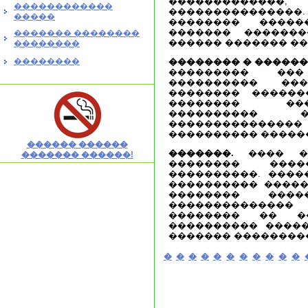
����������
������������
���������������
�����
�������� �����
������� ������
������� ��������
������ ������� ��
��������
��������
�������� � ������
��������� ��
���������� ��
�������� ������
�������� ���
���������� �
������������
���������� ������
������ ������
�������.
���� ��
������� ������!
�������� ���
����������. ����
���������� �����
�������� ���
�������������
�������� �� ��
���������� �����
������� ��������
�
�
�
�
�
�
�
�
�
�
�