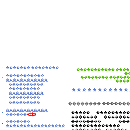
������� ��������
����������� ����
�
�����������
�������� �������
������������
����
����������
���������
�
�
�
�
�
�
�
�
�
�
�
����������
���������
���������
�������� ������
������������
����� ��������
������
������� ������
�������� ��
�������
������������
�����������������
�������� ������ 