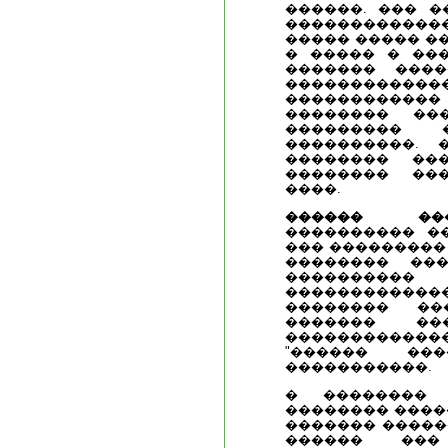
������. ��� �
�������������
����� ����� �
� ����� � ���
������� ����
�����������
������������
�������� ��
��������� �
����������. 
�������� ���
�������� ���
����.
������ ���
���������� �
��� ���������
�������� ���
���������� 
������������
�������� ��
������� �
�����������
"������ ��
�����������.
� �������� 
�������� ����
������� �����
������ ���