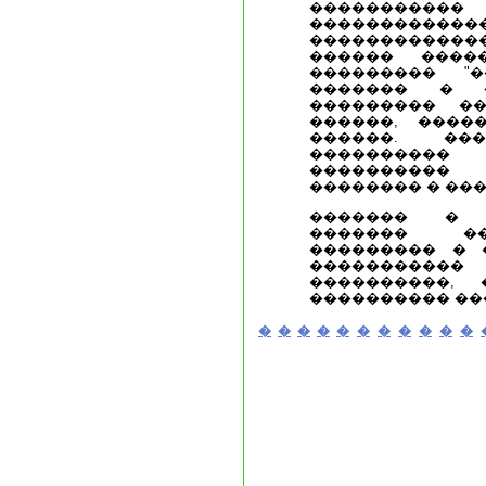
��������
���������
������������
������ ����
��������� "
������� � 
��������� ��
������, ����
������. ���
����������
���������� 
�������� � ��
������� � 
������� ��
��������� � 
�����������
����������,
���������� ��
�
�
�
�
�
�
�
�
�
�
�