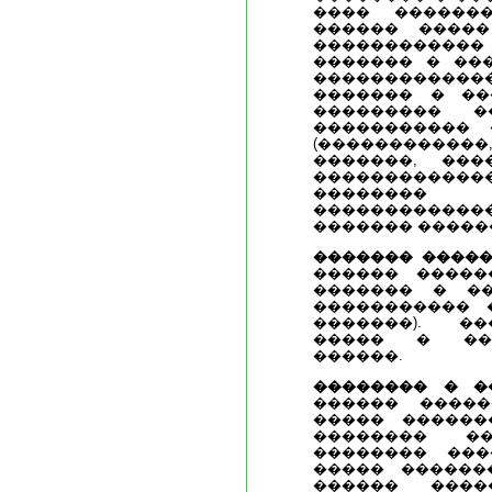
���� �������
������ �����
������������ 
������� � ��
�����������
������� � ��
��������� �
����������� 
(���������
�������, ���
������������
�������
�����������
������� �����
������� �����
������ �����
������� � ��
����������� 
�������). �
����� � ���
������.
�������� � �
������ �����
����� ������
�������� ��
�������� ���
����� ������
������ ����