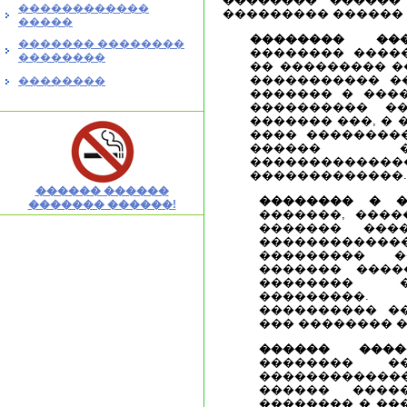
������������
��������� ������ 
�����
�������� ���
������� ��������
�������� ����
��������
�� ��������� �
����������� �
��������
������� � ���
���������� �
������� ���, �
���� ��������
������ �
���������
�������������.
������ ������
�������� � �
������� ������!
�������, ����
������� ���
�����������
��������� �
������� ����
�������� �
���������.
���������� �
��� �������� 
������ ����
�������� �
�������������
������ ����
�������� � ��