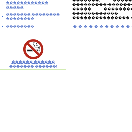
������������
���������-�����
�����
�����, ������
���������
������� ��������
��������������� 
��������
��������
�
�
�
�
�
�
�
�
�
�
�
������ ������
������� ������!