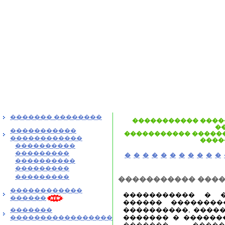
������� ��������
����������� ����
�
�����������
����������� ������
������������
����
����������
���������
�
�
�
�
�
�
�
�
�
�
�
����������
���������
���������
����������� ���
������������
����������� � 
������
������ ��������
����������, �����
�������
������� � ������
�����������������
�������, ����