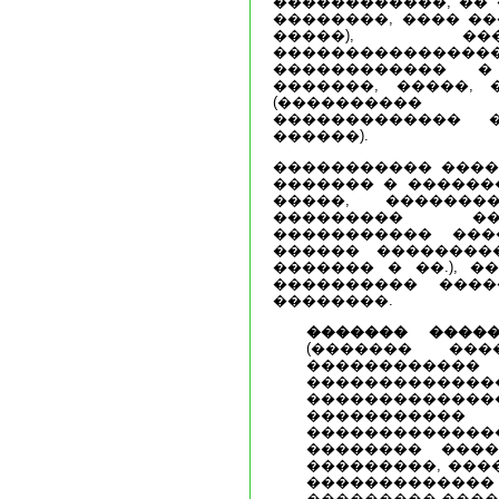
������������, �� 
��������, ���� ��
�����), ��
����������������
������������ �
�������, �����, �
(���������� �
������������� 
������).
����������� ����
������� � ������
�����, ��������
��������� ��
����������� ���
������ ��������
������� � ��.), �
���������� ����
��������.
������� ����
(������� ��
��������
��������������
�����������
�����������
������������
�������� ���
���������, ���
�����������
���������-��