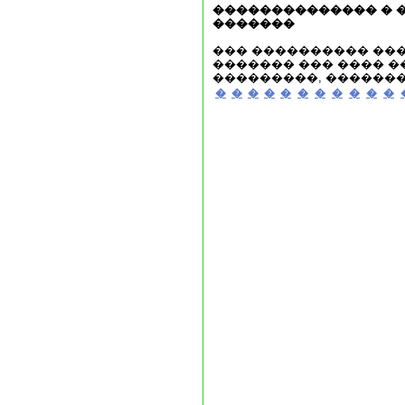
�������������� � 
�������
��� ���������� ��
������� ��� ���� �
���������, �������
�
�
�
�
�
�
�
�
�
�
�