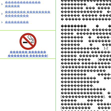
�������������
������������
��������, ���
�����
������� ��� ����
������������� �
������� ��������
������ ����� ���
��������
� ����� ���������
��������
�������� � ��
��������� ������
���� �����������
������� � ����-
������� �������
������ � ���
������������ 1-2
��������� �������
������ ������
�����. ������ ���
������� ������!
�����-���� (���
������ ����������
(����������� ����
������������
�������� ���
����������� �
�����������
����������
�������������� 
�������������, �
(�������������), 
����� ����� 
���������� �����
(��������� ���