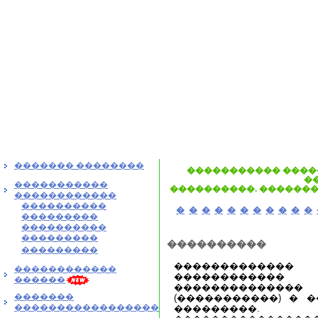
������� ��������
����������� ����
�
�����������
����������. �������
������������
����������
�
�
�
�
�
�
�
�
�
�
�
���������
����������
���������
����������
���������
������������
������������
������������
������
�����������
�������
(�����������) � �
�����������������
���������. 