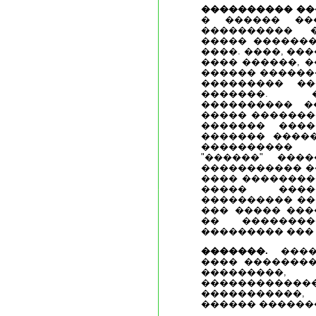
���������� �
� ������ ��
���������� 
����� �������
����. ����, ��
���� ������, 
������ �������
��������� ��
�������. 
���������� ��
����� �������
������� ���
������� �����
���������� 
"������" ���
����������� �
���� ��������
����� ���
���������� ��
��� ����� ����
�� ��������
��������� ���
�������.
����
���� ��������
���������,
��������
�����������
������ ������