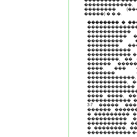
�����������
�������� (��
�����) � �.�.
�������� � ��
�������������
����������� 
���������� 
��������� 
�������� ��
�����������
����������� �
��������, �� 
������ ����
����. ��� �
������� �
������������
����������, �
���������
�����������
���� ����, ��
����������� �
3-7 ����� ��
������ �����
� ��������� �
���������� �
���������� �
� ��������, �
����������� �