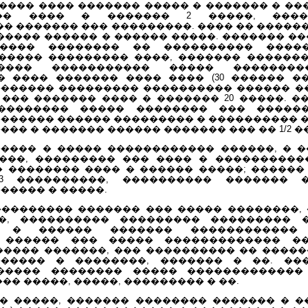
���� ���� ������� ����� � ������� � ��
�� ���� � ������� 2 �����, ���
 ������� ��� ���������. ���� �� ������
������ ������ � ������ �����. ������� 
����� �������� �� ���������� ����
����� ��������� ����, ������� ������
���� ����������� ����� ��������
� ���� ������� ���� ���� (30 ������ ��
 ������� ��������� ���������� ������ �
 ��� ������� ���� � ������� 20 �����. 
�������� ����� �������� ��� ������
������� ������ ��������� � ���������� 
��� � ������� ������ ������� ��� �� 1/2 ��
���� � ����� ������������ ������, � ��
���, ��������� ��� ���� � �����������
� �������� ���� � ������ �����; ������
-3 ����������, ���������� ������� 
����� � �����.
��������� ������� ��� ����� ��������, 
�, ���������� ��������� ��������� �
� � ������ ������� �����������
 ������ ��� ����� ������������� ��
���� �������, ��� ���������� �� ������
������ � ��������, ������� � ��. ��
����� �������� ����� �������������
�� �����, �����, ��������� � ��.
� �����, ������� �������� ������� � �