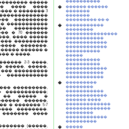
����������
�������� �����
�� ���� ����
�
������ ������
��� � ������� 3
�������
���������������
�������
��� ���������
��������� ��-�
�� �����������
�
�����������
�� ���������
��������
�� � 70 ������
���������������
���, ���� �����
�����������
����� ���������
������������
���� �������.
������������
������ ������ �
����������
�� � ����.
�����
����������
����� 2-3 ����,
����������
 �����, �����,
������������
 ��� ���������
�����������
� �����������
�����������
�
���������
��������
��� ���������,
�����������
 �����������;
������������
� �� ����� �
������ ����
����� ������,
�������������
� � ������� 5-7
�������������
���� ��������.
��������
 ������� ����
������������
���������
������� (�����,
�
�����