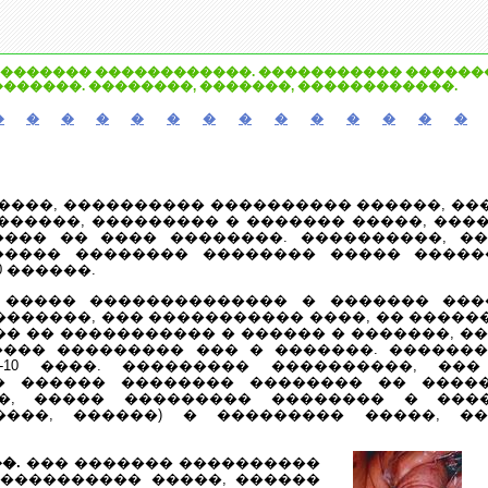
������� ������������. ����������� �������
�������. ��������, �������, ������������.
�
�
�
�
�
�
�
�
�
�
�
�
�
�
����, ���������� ���������� ������, ��
������, ��������� � ������� �����, ����
��� �� ���� ��������. ����������, �
����� �������� �������� ����� �����
00 ������.
 ����� �������������� � ������� ���
�������, ��� ����������� ����, �� ����
�� �� ����������� � ������ � �������, �
���� ��������� ��� � �������. ������
-10 ����. ��������� ����������, ���
� ������ �������� �������� �� �����
�, ����� ��������� �������� � ���
�����, ������) � ��������� �����, �
�.
��� ������� ����������
����������� �����, ������