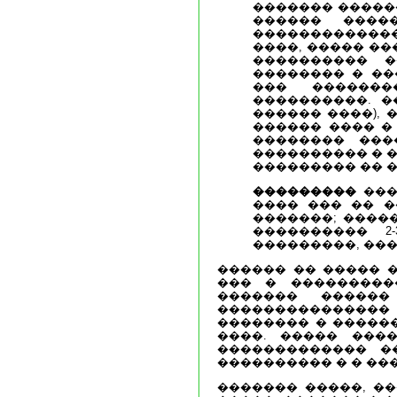
������� �����
������ ����
��������������
����, ����� �
���������� 
�������� � ��
��� �������
����������. �
������ ����),
������ ���� �
�������� ���
���������� � 
��������� �� �
���������
���
���� ��� �� �
�������; ����
���������� 2
���������, ���
������ �� ����� 
��� � ���������
������� �����
���������������
�������� � ������
����. ����� ���
������������� �
���������� � � ���
������� �����, ��