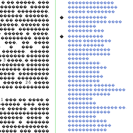
� �� �����, ���
�������������
�������� �����
��������������
���� ��������,
����� ��������
������ ������,
�
�����������
�� �� ���������
����������� ����
�����, ����� ��
��������
����� ��������
������� ���
 ����� � ����.
�
����������
 ��������. ����
���� ��������
 ���, �� ����
���� ������
��� � ��� ��
������������
 ������. �����
������������
�������� ������
������
3 ����, � �����
���������-
������� ������
�����������
������� �������
���������
����� ��������
����������
���� ��������.
���������
����� 2-5 ����
������� ������
���� ���������
������� ���������
������������
�������
 1 ��� �� ���� �
��������
������� ��� ���
�������������� ��.
� �����. �����
������������
���������������
��������
 ������ ���� �
�����������
���� � ������
�������� ����
 ������������.
�����������
����� ��� ����