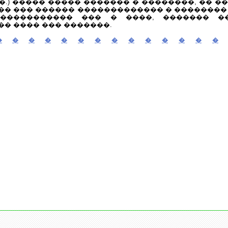
�.) ����� ����� ������� � ��������, �� �
� ��� ������ ������������� � ��������
����������� ��� � ����, ������� �
� ���� ��� �������.
�
�
�
�
�
�
�
�
�
�
�
�
�
�