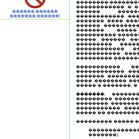
��������-����
������������ � 
������ ������
������. ����
������� ������!
������������ ��
������� ���� ����
������ ���������
������� �����
���������� ������
����� ������ ��
��������� ����
������������ �
����������� ���
��������� ������
����������� �
������������ ��
������� ��������
���� �������� ���
����� � �������, �
�������.
�������
��������� ������
�������� �������
����������� ���
����� �� ��������
��������� ����� �
�����������
�������);