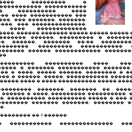
������� ��������� �
������������ �����������
�� ���������� ����
��� ���� ����������� ���
��, ��� �������, �������,
���, ��� ��������������.
 ���� �������������
���, ������ ������� ����� ����� ����� �
������� ������, ��������� � ������
�� ������, ������� ��-�� ��������
��������. ��������� ����������� 
������� ������ ������������ �������
��.
���������� ���������� ����: ���
����� � ������� ����������� �������
�� � ����, ����� ������, �������� � ��
�� � ������, �����, ����������� �����
 ����� ���� � ���� ���������� ����� ���
�������� ������� ������� �� ����
 ������ � ����, ��������� ����������. 
�, ���������� ���������� ����� � ��� �
�������� ������� �������; �������� 
�.
�������� �� 4 ������:
�� ����������� �������������� ���