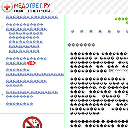
������� ��������
����
�����������
������������
�
�
�
�
�
�
����������
���������
����������
�������
���������
���������
�������� �������
������ � ���� ���
������������
������������ ���
������
������ �� ��� �
�������
���������� 150 000 0
�����������������
���������������
������������
���������� ��� � 
�����
�������, �� �����
����, ������ ���
������� ��������
������� ����� 7
��������
���������������
��������
����������� ���
(���������, ���
��������.
�������� � ������
���, �������� ��