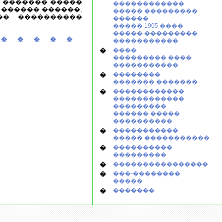
� ������� �����
������������
 ������ ������,
����� ���������
�� ����������
������
����� 1905 ����
����� ���������
�
�
�
�
�
�����������
�
����
��������� ����
�����������
�
��������
������� �������
�
������������
������������
���������
������ �����
����������
�
�����������
����� �����������
�
����������
���������
�
����������������
�
���-��������
�����
�
�������