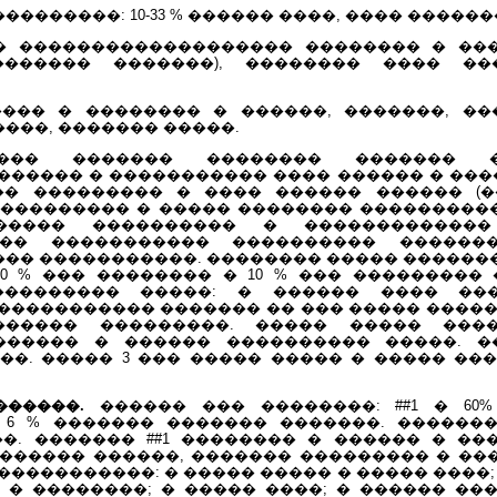
��������: 10-33 % ������ ����, ���� �����
 ������������������� �������� � ���� 
������� �������), �������� ���� ���
���� � �������� � ������, �������, ��
����, ������� �����.
���� ������� �������� ������� 
����� � ����������� ���� ������ � ���
�� ��������� � ���� ������ ������ (
 ��������� � ����� �������� ���������
������ ���������� � �������������
��� ����������� ���������� ������
�� �����������. �������� ����� ������
0 % ��� �������� � 10 % ��� ���������
��������� �����: � ������ ���� ��
����������� ������� �� ��� ����� �����
������� ���������. ����� ����� ���
������ � ������ ���������� �����. �
�. ����� 3 ��� ����� ����� � ����� ��
������.
������ ��� ��������: ##1 � 60
� 6 % ������� ������� �������. ������
�. ������� ##1 �������� � ������ � ���
������ ������, ������� ��������� � ���
����������: � ����� ����� � ����� ����;
 � ��������; � ����� ����; � ������ ���