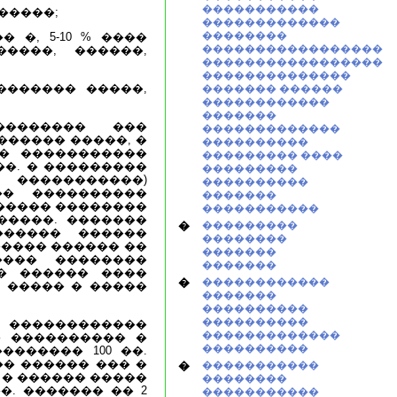
�����������
������;
�������������
��������
�, 5-10 % ����
�����������������
����, ������,
�����������������
��������������
������� �����,
������� ������
������������
�������
�������� ���
�������������
������ �����, �
����������
�� �����������
��������� ����
��. � ���������
���������
 �����������)
����������
�� ����������
�������
����� ��������
�����������
 �����. �������
�
���������
������ ������
��������
���� ������ ��
�������
���� ��������
�������
� ������ ����
�
������������
� ����� � �����
�������
����������
����������
% ������������
�������������
� ���������� �
����������
������� 100 ��.
� ������ ��� �
�
�����������
 � ������ �����
��������
�. ������� �� 2
�����������