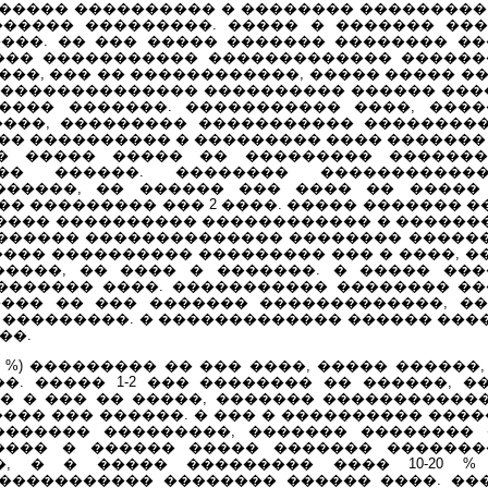
����� ���������� � �������� ��������� 
����� ���������. ����� � ������� ��
���. �� ��� ����� ������� �������� ��
��� ����������� ������������� ������
��, ��� �� ������������, ����� ����� �
���������������� ���������� ������ ���
���� �������. ����������� ����, ���
���, ��������� ����������� ���������
�� ���������� � ��������� ���� �������
� ����� ����� �� ��������� �������
 �� ������. �������� ���������
������, �� ������ ��� ���� �� �����
� ��������� ��� 2 ����. ����� ������� 
���� ���������� ������������ � ������� 
������� �������������� �������� �����
���� ���������� ��������� ��� � ����, 
����, �� ���� � �������. � ����� ��
������� ����. ����������� �������� ��
��� �� ��� ������� �������������, �� 
 ���������. � ������������� ������ ���
��.
3 %) ��������� �� ��� ����, ����� ������,
��. ����� 1-2 ��� �������� �� ������, 
� � ��� �� �����, ������� ������������
���� ��� ������. � ��� � ���������� ��
������� ���������, ������� ��������
���� � ������ ����� ������� �������
�, � � ����� ��������� ���� 10-20 %
����������� �������� ������ ����. ��