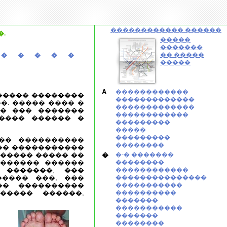
������������ ������
.
�����
�������
�� �����
�
�
�
�
�
�����
A
������������
����� ��������
�������������
�. ����� ���� �
�������������
�� ��� �������
������������
���� ������ �
���������
�����
���������
�� ����������
��������
��� �����������
������ ����� ��
�
�-� �������
������� ������
��������
 �������, ���
������������
���� ���, ���
���������������
�� ����������
�����������
������ ������,
����������
�������
�����������
�������
��������