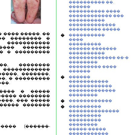
���������� ��.
������
���������� ����
������������ ���
����������
�������������
��������� �����
 ���� �����. ��
�
����������
�� �������� �
����
 �����������
���������
���� �������
������ �������
� � ���������
����������
������������� ��-�
��������
��, ��������
��������� ����
, ������������
������
����, �������,
�
������
��, � ���������
�����������
���.
������������
�������������
���� � �����
��������
����� ��������
���, ��� �����
�
������������
������ �������
�
���������
��������������
���������
���������
��������
���� (������-
�����-�����
�����������