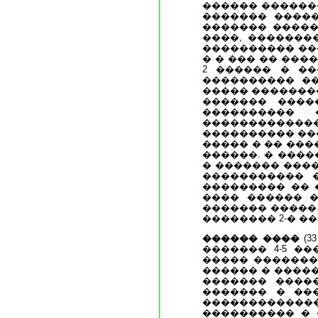
������ ������
������� �����
������� �����
����, �������
���������� ���
� � ��� �� ��
2 ������ � ��
���������� ��
����� �������
������� ����
����������
������������
���������� ���
����� � �� ���
������. � ���
� ������� ���
����������� �
��������� �� 
���� ������ �
������� �����
�������� 2-� ��
������ ����
(3
������� 4-5 ��
����� �������
������ � ����
������� ����
������� � ��
������������
���������� � 