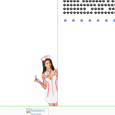
�����, ������� � �
���������� ������
������� ���� ��
��������� �������
�
�
�
�
�
�