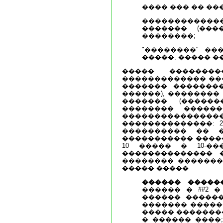
���� ��� �� ���
�������������
������� (���
��������;
"��������" ��
�����, ����� �
����� �������
������������� ���
������� �������
������), ��������
������� (�����
�������� �����
����������������
��������������: 2
���������� �� 
����������� ����
10 ����� � 10-�
�������������� 
�������� ��������
����� �����.
������ �����
������ � ##2 
������ ������
������� �����
����� ��������
� ������ ����;