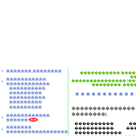
������� ��������
����������� ����
�
�����������
��������������� (��
������������
��������, ���
����������
���������
�
�
�
�
�
�
�
�
�
�
�
����������
���������
���������
���������������
��������)
������������
������
���������� ��
�������
����������. ��
�����������������
������������ 