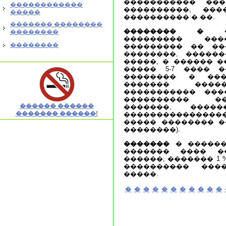
����������� ���
������������
����������, ���
�����
���������� � ��.
������� ��������
�������� � ��
��������
��������� ���
��������
��������� �� ��
��������, �����
�����, � ������ �
����� 5-7 ���� 
�������� � ���
������� ����
����������� ���
���������� �
������ ������
�������, ����
������� ������!
����������������
����� �������� �
��������).
�������
� ������
������� ���� �
������, ������� 1
���������� ���
�����.
�
�
�
�
�
�
�
�
�
�
�