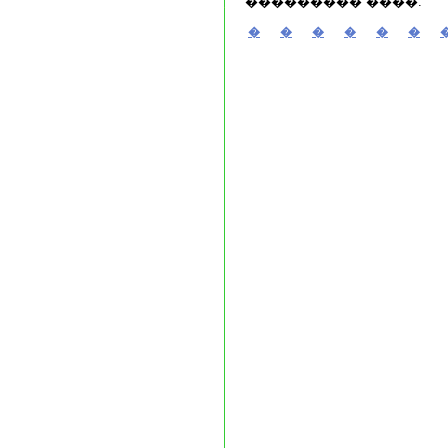
��������� ����.
�
�
�
�
�
�