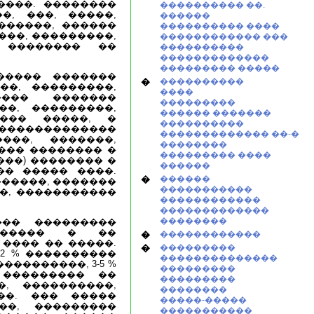
����. ��������
���������� ��.
�, ���, �����,
������
������, ������
���������� ����
���, ���������,
������������ ���
 �������� ��
����������
�������������
��������� �����
����� �������
�
����������
��, ���������,
����
���� �������
���������
��, ���������,
������ �������
���� �����, �
����������
�������������
������������� ��-�
���, �������,
��������
��� �������� �
��������� ����
����) �������� �
������
�� ����� ����.
�
������
 ������, �������
�����������
�, �����������
������������
�������������
��������
��� ���������
������� � ��
�
������������
���� �� �����.
�
���������
2 % ����������
��������������
��������, 3-5 %
���������
 ��������� ��
���������
, ����������,
��������
��. ��� �����
�����-�����
�, ���������
�����������