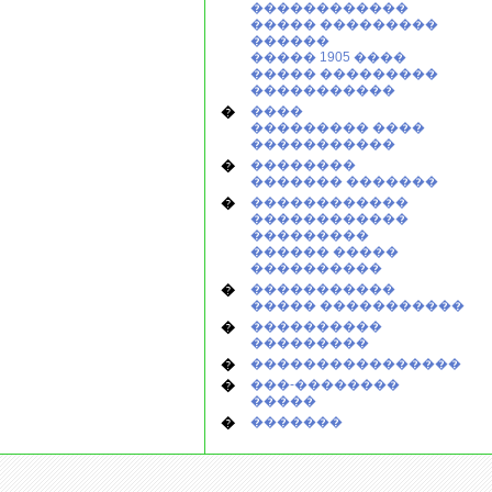
������������
����� ���������
������
����� 1905 ����
����� ���������
�����������
�
����
��������� ����
�����������
�
��������
������� �������
�
������������
������������
���������
������ �����
����������
�
�����������
����� �����������
�
����������
���������
�
����������������
�
���-��������
�����
�
�������