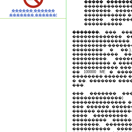
����� �������
������������
�������. ����
������ ������
����������� ��
������� ������!
����� �����
����������.
�������.
��� ���
������������� ��
��������������
���������-������
�������� � ��.
������������ ��
���������. ���
���������� � ���
������������ �����
�� 100000 ME � �
�������� ������ �,
� ��. ������� ��
���.
��� ������� ��
�������������
�������������� �
��� ������ �����
������ ����������
���� ���������
��������� �����
�������, ������
���������� ���