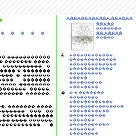
������������ ������
.
�����
�������
�� �����
�
�
�
�
�
�����
A
������������
�� �����������
�������������
� ������� ����.
�������������
 ���������� �
������������
���� � �������
���������
���� � �������
�����
���� �������
���������
����� ��������
��������
������� �����,
�
�-� �������
������� ������,
��������
������������
�, ������� ����,
���������������
������� ��� ��
�����������
 �������������
����������
��� ���� ������,
�������
����������, �
�����������
�������
��������