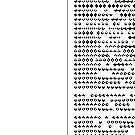
���������, �����
����� ��� ������ 
������ � �����
���������� ����
��������� ���� �
�� ������ �� ��
�������� �������
����� ������� ��
������� ��� ��
��������������, 7
�������; �������
������������ ���
���������, �����
����� ������� �����
�������, � ����� 
������������� �
������ (�����
��������������� 
������������ ��
�������� ��������
��� ��������� �
��������, ������
��������� ���� 
����������, �����
������� � ������
����� � �������
������� � �����
��������������