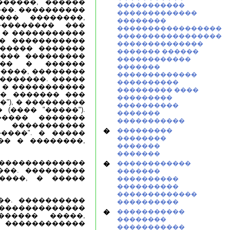
������, ������
�����������
���. ����������
�������������
��� ��������,
��������
��������� ���
�����������������
 � �����������
�����������������
�� �����������
��������������
������ �������
������� ������
���� ���������
������������
��� � ������
�������
�����, ��������
�������������
�������. �����
����������
 � �����������
��������� ����
�� ������� ���
���������
�"), � ���������
����������
(���� "�����").
�������
����� �������
�����������
�����������
�
���������
����". � �����
��������
�� � ��������,
�������
�������
�������������
�
������������
���. ���������
�������
����, � �����
����������
����������
�������������
��. ����������
����������
�������������
�
�����������
������ �����,
��������
������������
�����������