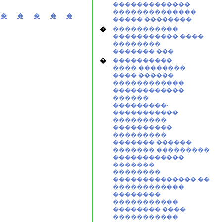
�������������
��������������
�
�
�
�
�
����� ��������
�
�����������
����������� ����
��������
������� ���
�
����������
���� ��������
���� ������
������������
������������
������
���������-
�����������
���������
����������
���������
������� ������
������� ���������
������������
�������
��������
�������������� ��.
������������
��������
�����������
�������� ����
�����������