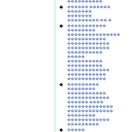
����������
�
������ ������
�������
�������
��������� ��-�
�
�����������
��������
���������������
�����������
������������
������������
����������
�����
����������
����������
������������
�����������
�����������
�
���������
��������
�����������
������������
������ ����
�������������
�������������
��������
������������
���������
�
�����