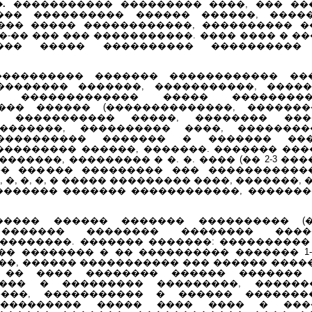
.
����������� ��������� ����, ��� ��
��� ���������� ������ ������, �����
��� ����� ������������, ���������� �
-�� ��� ��� �����������. ���� ���� � ��
��� ����� ���������� ����������
��������� ������� ������������ ��
������� �������, �����������, �����
�. ������������� ����� ��������
��� ������ (��������������, �������
), ����������� �����, �������� ��
�������, ���������� ����, ��������
����������� ������� � ������� ���
��������� ������, �������. ������� ���
�����, ��������� � �. �. ���� (�� 2-3 ��
���� ������ ��������� ��� �����������
 �, �, �, � ����� ��������� ����, �������,
�������� ������� ������������, �������
����� ������ ������� ���������� (
) ������� �������� �������� ��
��������. ������� �������: ���������� 
�� �������� � �� ���������� ������� 1-
�, ������ ����������� ��� ������ ������
. �� ���� �������� ������ �������
��� � ��������� ���������, �������
����, ����������� � ������ �������
���������� ����� ���� ���� � ����