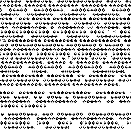
������ �������, ������������ ���� �
� �����, ������ ��������, ������� �����
� ����� ��������, ��������� �����
����� (������� ������� �������). 
���� 2 ��� ����� ��������� �����������
��������� ���������. ������� ������
�� ���������, � ������� 6-8 ������. �
������������� ��������� ���� 1 % ��
������ �������, ������ ��������
0 % ��������� ��������� �����������, �
��� �������������� �������� � �����, �
��� ������� ��������� ��������������
��������� ��������� ���������. ����
 � ���������� �, �, F (���� "����", "�����
�����������, ����� � ������ �������� 
������ ��������� ���������, �����
������ ����, ����� ��������). 
����������� ������� �� ������� "���
����������� ���������� �������� ���
��� �������, ������� �������� ����.
���� ������� ����������� �������� 
��� ����, �.�. ���� � ��������� �����
�������� ����������� ����� �� ���
����� �������.
� ��������, ��� �������, �����������
 �������, �������� �����������, ���
������� (���, ���� �'���������, �
 ��������, ������) ������������ 