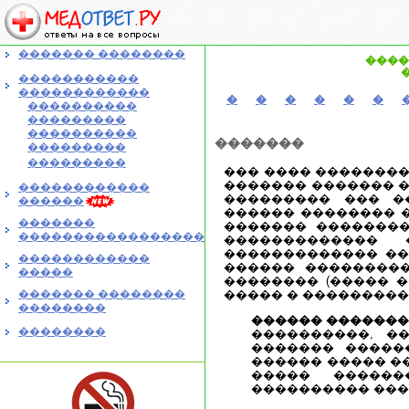
������� ��������
����
�����������
������������
�
�
�
�
�
�
����������
���������
����������
�������
���������
���������
��� ���� �������
������� ������� �
������������
��������� ��� �
������
������ �������� 
�������
������� ��������
�����������������
�������������
������������� ��
������������
������ ���������
�����
�������� (����� �
������� ��������
����� � ���������
��������
������ �������.
��������
����������, �
������� �����
������ ����� ��
����� ������
���������� ���