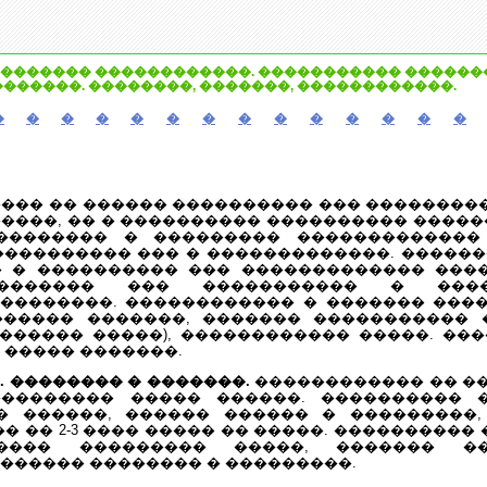
������� ������������. ����������� �������
�������. ��������, �������, ������������.
�
�
�
�
�
�
�
�
�
�
�
�
�
�
���� �� ������ ���������� ��� ��������
����, �� � ���������� ���������� �����
�������� � ��������� �������������
���������� ��� � �������������. ������
 � ���������� ��� ������������� ���
 ������� ��� ����������� � ���
��������. ������������ � ������� ���
����� �������, ������� ����������� 
������ �����), ������������ �����. ��
 ����� �������.
 �������� � �������.
������������ �� ��
��������� ����� ������. ���������� 
� ������, ������ ������ � ���������,
� �� 2-3 ���� ����� �� �����. ���������� 
���� ��������� �����, ������� ��
������ �������� � ���������.