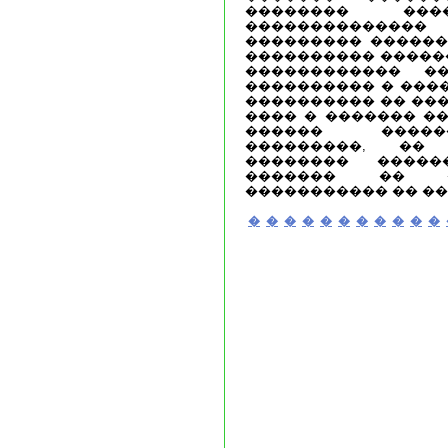
�������� ��
�������������
��������� �������
���������� ������
������������ ��
���������� � ���
���������� �� ���
���� � ������� �
������ �����
���������, ��
�������� �����
������� �� �
����������� �� ��
�
�
�
�
�
�
�
�
�
�
�