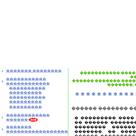
������� ��������
����������� ����
�
�����������
������ ������� �����
������������
�������,
����������
���������
�
�
�
�
�
�
�
�
�
�
�
����������
���������
���������
������ ������� �
������������
� ��������� ����
������
�� ������ �������
�������� �������
�������
�������. �� ���
�����������������
������ ���������