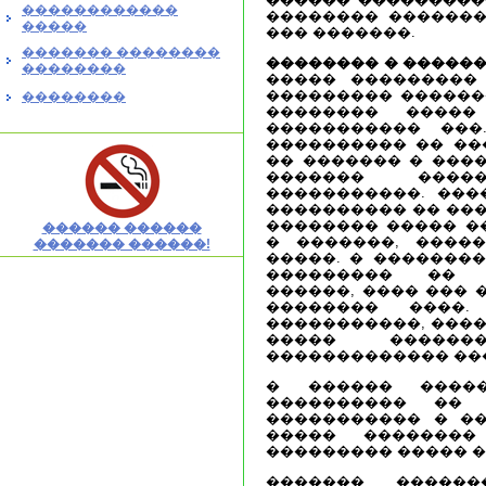
������������
�������� ������� 
�����
��� �������.
������� ��������
�������� � ������
��������
����� ���������
��������� ������
��������
�������� �����
����������� ���
���������� �� ��
�� ������� � ����
������� ����
�����������. ���
���������� �� ���
�������� ����� ��
������ ������
� �������, ����
������� ������!
�����. � �������
��������� �� �
������, ���� ��� 
�������� ����.
�����������, ����
����� �������
������������� ��
� ������ ����
���������� �� 
����������� � ��
����� ��������
��������� ����� �
������� �����