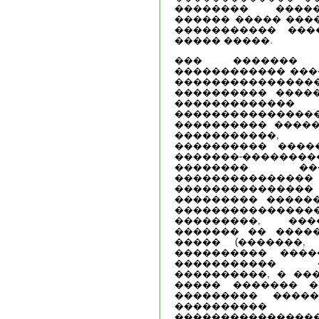
�������� ����
������ ����� ����
����������� ���
����� �����.
��� ������� 
������������ ���
�����������
���������� ����
���������
�������������
���������� �����
�����������,
���������� �����
�������-�������
�������� ��
���������������
������������
��������� �����
���������������
���������, ���
������� �� ����
����� (�������,
���������� ����
����������� 
����������, � ��
����� ������� �
��������� ����
���������
��������������