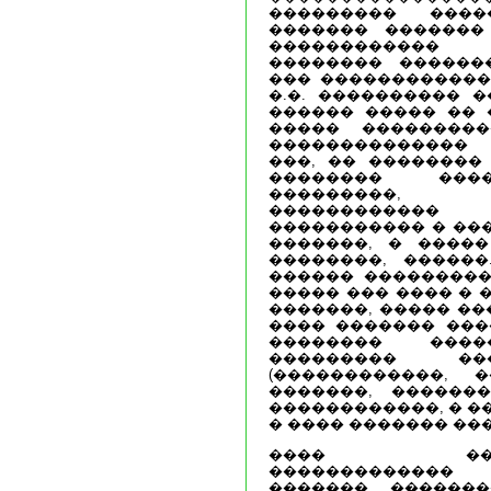
��������� ���
������� �������
������������
�������� ������
��� ������������
�.�. ���������� 
������ ����� �� 
����� ��������
�������������� 
���, �� ��������
�������� ���
���������, 
������������
����������� � ��
�������, � ����
��������, ������
������ ���������
����� ��� ���� � 
�������, ����� ��
���� ������� ���
�������� ���
��������� �
(������������, 
�������, �������
������������, � �
� ���� ������� ���
���� ������
�������������
������� �������