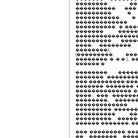
�������� ��
����������. ��
��������� �
�����������, 
������������� 
����������. � ��
������� �����
����������������
��������� ����
����, ��������,
��������), �
(���������, ���
�������� � �.�.), 
������ �.
�������� ����
������� ��������
��� ��������� ���
������� ������� 
�������������� �
����. ��� ������
��������, �����
������������
��������� ������
���������� ��
���������, �����
������ �������, �
��� ��������� ��
�� ������� ���