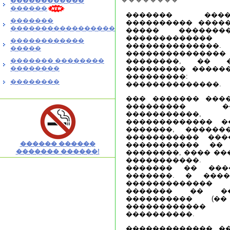
������������
������
������� ����
�������
���������� �����
�����������������
����� ������
�������������
������������
����������
�����
��������������
������� ��������
��������, �� 
��������
��������� �����
���������:
��������
��������������.
��� ������� ���
��������� �
�����������,
������������� �
�������, �����
����������� ���
������ ������
����������� �� 
������� ������!
��������, ���� ��
�����������. 
������� �� ���
�������. � ���
������������
������� �� ��
���������� (�
�����������
����������.
������������� �