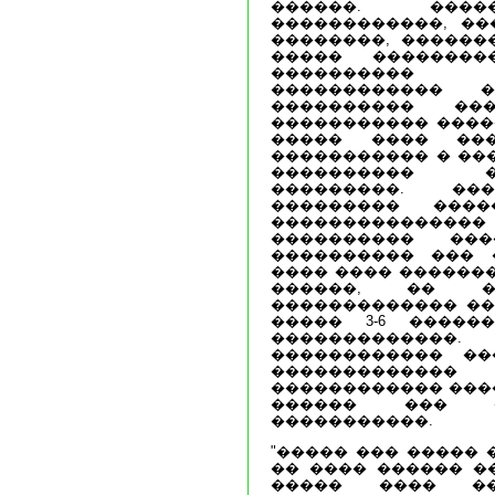
������. ����
������������, ��
��������, ������
����� �������
���������� 
������������ 
���������� ���
����������� ����� 
����� ���� ��
����������� � ���
���������� �
���������. ��
��������� ���
�������������
���������� ���
���������� ��� 
���� ���� ������
������, �� �
������������� ��
����� 3-6 �����
�������������
������������ ��
����������
������������ ����
������ ��� �
�����������.
"����� ��� ����� 
�� ���� ������ ��
����� ���� ��