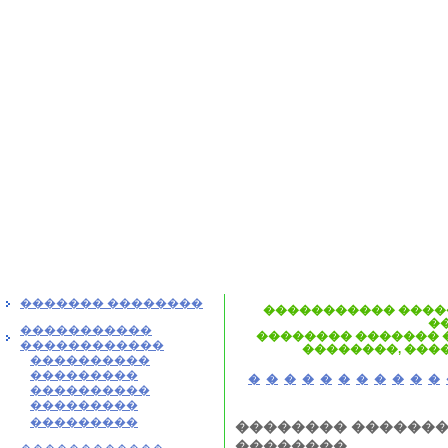
������� ��������
����������� ����
�
�����������
�������� ������� 
������������
��������, ���
����������
���������
�
�
�
�
�
�
�
�
�
�
�
����������
���������
���������
�������� �������
��������