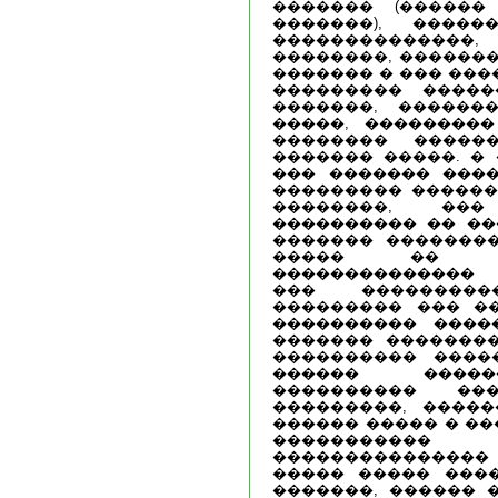
������� (������
�������), ����
��������������
��������, �������
������� � ��� ���
��������� �����
�������, �������
�����, ���������
�������� ������
������� �����. �
��� ������� ����
��������� ������
��������, ��
���������� �� ��
������� ��������
����� �� ��
�������������� 
��� ��������
��������� ��� �
���������� ����
������� ��������
���������� ����
������ �����
���������� ���
���������, �����
������ ����� � ��
�����������
���������������
����� ����� ���
�������, ������ �