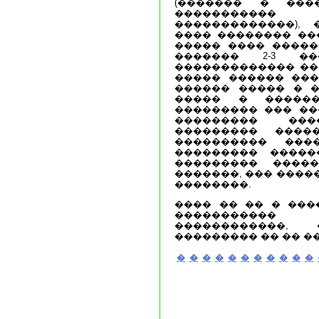
(������� � ���
�����������
�������������),
���� �������� ��
����� ���� �����
������� 2-3 �
������������� ��
����� ������ ���
������ ����� � �
����� � ������
��������� ��� ��
��������� ���
��������� ����
���������� ���
��������� �������
��������� ����
�������, ��� ����
��������.
���� �� �� � ���
����������
������������,
��������� �� �� �
�
�
�
�
�
�
�
�
�
�
�