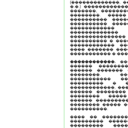
(�������������, �
�.�.) �����������
�������, �������
��������. ����
���������� ����
���������� ����
������������
������������
��������������
���������� � ���
������������ ��
���� ������� ���
����������� � ���
������������.
���
������ �������
������ ������� 
��������. ��
����������� �
��������� � 
������������, ��
������ ��������
�������� ����
������ ���������
�������� ����� �
����������.
���� �� �������
��������� ����
��������� ���