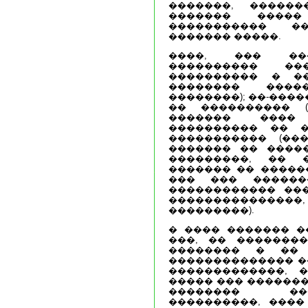
�������, ������
������� ����
����������� ��
������� �����.
����, ��� ���
���������� ���
���������� � �
�������� ���
��������); ��-����
�� ���������� 
������� ���� 
���������� �� �
����������� (��
������� �� �����
���������, �� 
������� �� �����
��� ��� ������
������������ ��
���������������,
���������).
� ���� ������� �
���, �� �������
�������� � ��
�������������� �
�������������, 
����� ��� �������
�������� ����
����������, ����