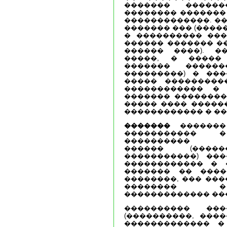
������� �����
�������� ������� 
�������������. ��
������� ��� (����
� ���������� ���
������ ������� ��
������ ����). �
�����, � ����� 
������� �����
���������) � ���
����� ���������
������������ �
������� ��������
����� ���� �����
������������ � ��
�������
�������
����������� �
���������� ��
������ (�����
�����������) ���
������������ � 
������� �� ����
��������, ��� ���
�������� �
������������� ��
���������� ���
(����������, ����
������������� � 