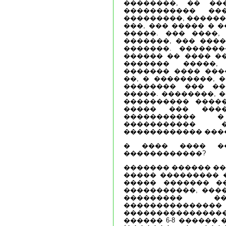
��������, �� ��
����������� ��
���������, ������ 
���, ��� ����� � 
�����. ��� ����,
�������, ��� ����
�������. ������
������ �� ���� �
������� �����,
������� ���� ���
��, � ���������, 
�������� ��� ��
�����. ��������, 
���������� �����
����� ��� ����
����������� 
�����������
������������ ���
� ���� ���� �
������������?
������� ������ ��
����� ��������� 
����� ������� ��
�����������, ���
��������� ��
������������
�������������
������ 6-8 ������