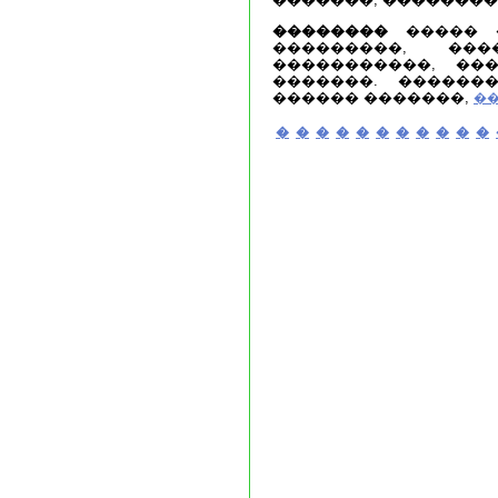
��������
����� �
���������, �
�����������, ��
�������. ������
������ �������,
�
�
�
�
�
�
�
�
�
�
�
�