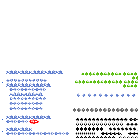
������� ��������
����������� ����
�
�����������
������������� �����
������������
����
����������
���������
�
�
�
�
�
�
�
�
�
�
�
����������
���������
���������
������������� �
������������
������������� ��
������
������������ ���
������� �������
�������
����� �����, ��
�����������������
���������� �����