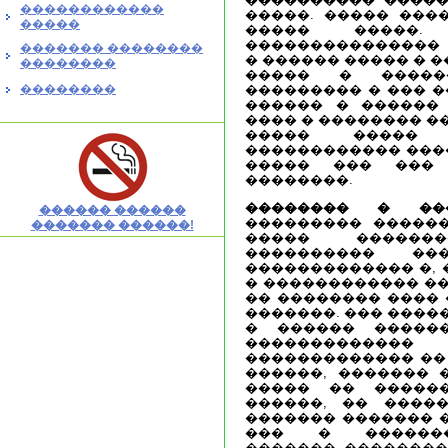
������������
�����. ����� ���
�����
����� �����.
���������������
������� ��������
� ������ ����� � 
��������
����� � �����
��������
��������� � ��� 
������ � ������
���� � �������� �
����� ����� 
������������ ����
����� ��� ���
��������.
�������� � ���
������ ������
��������� ������
������� ������!
����� ������
���������� ��
������������� �, 
� ������������ ��
�� �������� ����
�������. ��� ����
� ������ ������
������������
������������� ��
������, ������� 
����� �� �����
������, �� �����
������� ������� �
��� � �������
�������, ��������