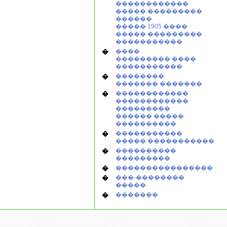
������������
����� ���������
������
����� 1905 ����
����� ���������
�����������
�
����
��������� ����
�����������
�
��������
������� �������
�
������������
������������
���������
������ �����
����������
�
�����������
����� �����������
�
����������
���������
�
����������������
�
���-��������
�����
�
�������