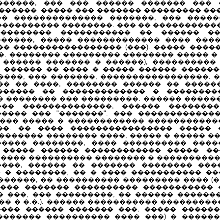
������, ��� ��� ������ ������� ��� 
������. ����� ��� ������� ��������� ��
�� �������������� �������, ��� ����
���������� ��������. ��� �� ���������
�������� ����������� �� ������ ��
�����, ����� ������������� ���� ���
�� ����������������� (���). ����� ����
��. �������� ��������� �������� ����� �
 ������ ������� � ������), ����������
 ������ �� ���� � ����� ������ ������
����, ��� �������, �����������������. 
�� �� ����, �������� ������ �� ������
������� �� ������������� � ��������
� �������� ��� ���������. ������ ����
��� ��������������, ������ ��������
���� ��� "�������". ��� ������������
��� ����� � ������������ �����������
��: �� ���� ���������������� ����� 
������ �������� ����, ����� � ����� �
���� ��������, ���� ���������� ����
 ����� ������ ������������ �����. �
����� ���������� �������� � ����������
���, ������ �� ������� �������� ���
 � ��������, �� � ���� ����������� �
������, �� ���������� ��������� ���� (��
���� ������� ���������� ����������� 
 ���, ��� ���������, �� ������ ������
� � �.�.). ������ ����������� ���������
��� ������ ������� ���, ����� �����
�������� ���������� ���� ���) � ������