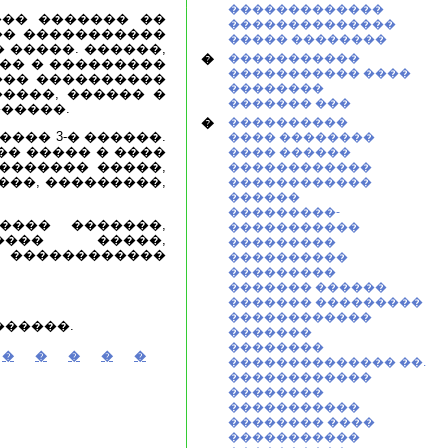
�������������
�� ������� ��
��������������
�� �����������
����� ��������
 �����. ������,
�
�����������
��� � ���������
����������� ����
��� ����������
��������
����, ������ �
������� ���
�����.
�
����������
��� 3-� ������.
���� ��������
�� ����� � ����
���� ������
������� �����,
������������
���, ���������,
������������
������
���������-
��� �������,
�����������
���� �����,
���������
 ������������
����������
���������
������� ������
������� ���������
������������
������.
�������
��������
�
�
�
�
�
�������������� ��.
������������
��������
�����������
�������� ����
�����������