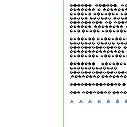
������ ������.
��
������� � ������
������ ������� ��
����� ������ ����
��������� �� ���
������ �������� 
��� ����� �������
������� ���������
������� ����� ���
�������������� �
��������������� �
�������� ��������
�������
��������
������������
��������������
(�������� �������
�������������� �
��� �������� ����
�
�
�
�
�
�