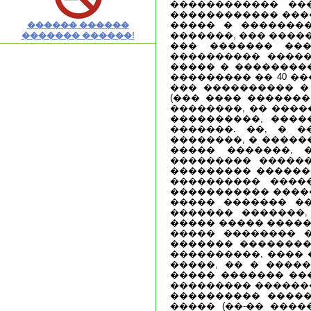
������������ ��
������������ ���
����� � �������
������ ������
�������, ��� ����
������� ������!
��� ������� ���
���������� �����
����� � ��������
��������� �� 40 �
��� ���������� �
(��� ���� �������
��������, �� ����
����������, ����
�������. ��, � 
��������, � �����
����� �������, 
��������� ������
��������� ������
���������� ����
����������� �����
����� ������� ��
������� �������,
����� ����� ����
����� �������� �
������� ��������
����������, ���� 
�����, �� � ����
����� ������� ���
��������� �������
���������� �����
����� (��-�� ���