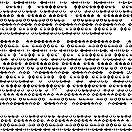
��� ������ ���� �� ����� (����� ��-
� ����) � �������� ����������� ��
������������ �������. ��� ������������
���� �� ����� ����� 2 ����� � ��������
����������������� ������������� 
��������� ����� ���������� ��������: �
����� ����� ������, ������� ������, ��
�������� ������������� ��������.
����� ��������� �������������� (�
������ �� ������� � ����� ��������� �
�� ���� � ���� �� ����� �������, ����
� � "���� �� ���", ��� "��������� ������
�� ������� �� �������� ���� ������ �
 ����� ��������� ����� ��� ���� �����
������� �� ��������. ���������� �� ���
��� ��� "��������� ��������", ���� 10
� ����� �������, �� ����� ����������.
��������� � ������ �� ����� �����
�� ���� ����������� � ��������� �����
������� ���� � 100 % ��������� ��� ���
�� ��� ���������� ��������� ��������� 
����� �������, ������� ���� ��� ������
����������� ������ ��������, ����� 
����� ��������� ��������� ����������
��� ��������, ������������ �������� � 
������, �� ������� ������ ���� ���� �
���� ������� �� ����� �������� �������� 