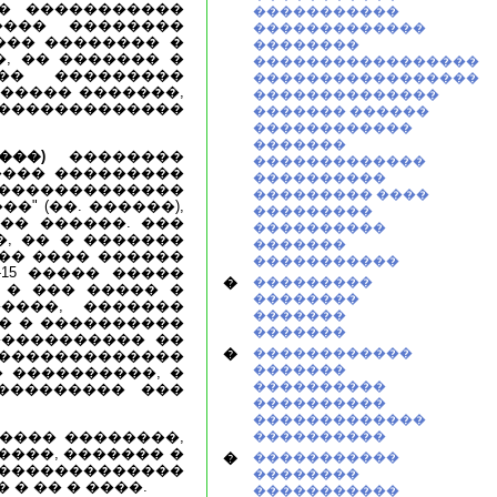
�� �����������
�����������
���� ��������
�������������
��� �������� �
��������
, �� ������� �
�����������������
�� ���������
�����������������
����� �������,
��������������
��������������
������� ������
������������
�������
���)
��������
�������������
���� ���������
����������
� �������������
��������� ����
�" (��. ������),
���������
�� ������. ���
����������
, �� � �������
�������
�� ���� ������
�����������
-15 ����� �����
�
���������
 � ��� ����� �
��������
����, �������
�������
�� � ����������
�������
����������� ��
�
������������
��������������
�������
 ����������, �
����������
��������� ���
����������
�������������
���� ��������,
����������
����, ������� �
�
�����������
 ��������������
��������
� �� � ����.
�����������