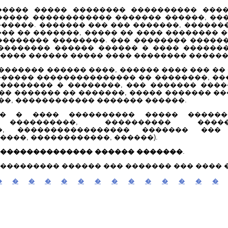
���� ����� �������� ���������� ����
����� ������������ ������� ������, ��
�����. ������� ��� ��� �������, �������
�� �� �������, ����� �� ���� �������� 
�������� ��������. ��� �������� �����
�������� ������ ������ � ���� �������
���� ������ ����� ���� �������� ������
������ ������ ����, ������ ���� ��� �� �
����� ��������������� �� ��������, ��
�������� � ��������, ��� ������� ����
� ������� �� �������, ����� ������� ��
�, ������������ ������� ������.
 � ���� ���������� ����� �������
� ����������, ���������� ����
��, ����������������� ������� ���
����, ������������, ������).
 �������������� ������ �������
.
��������� ������ ��� ������� ��� ���� 
�
�
�
�
�
�
�
�
�
�
�
�
�
�