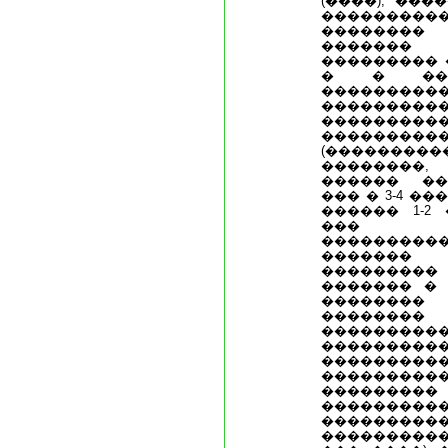
(����), ���
�������
��������
�������
��������� 
� � ���
���������
���������
��������
���������
(��������
��������,
������ ��
��� � 3-4 �
������ 1-2
��� �
���������
�������
�������
������� � 
������
�����
����������
��������
��������
��������
��������
����������
���������
����������