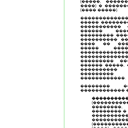
(�����, ������
����) � �����
(���� �����).
�����������
����� �������
����������� 
������ ����
��������� ���
���������� ��
���� �� ���
����� ����
�������������
������������
��������� ��
������ �����,
���������� 
���������
������������.
�������� �
������������ 
���������
(���������
��������
�������� � 
���������
���������
(���������