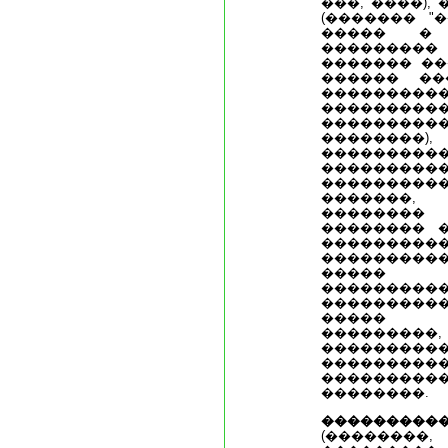
���, ����),
(������� "
����� � 
��������� 
������� ���
������ ��
��������
���������
���������
��������)
���������
��������
�������
�������,
�������� 
�������� 
���������
����������
�����
�����
���������
����� ��
���������
����������
����������
���������
��������.
���������
(�������