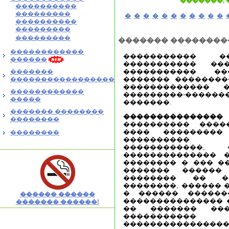
�������,
����������
���������
�
�
�
�
�
�
�
�
�
�
�
����������
���������
���������
������� ��������
������������
����������� 
������
����������� ��
����������� ��
�������
������� ��������
�����������������
������������� 
������������
���������-���
�����
�������.
������� ��������
���������������
��������
���������� �����
���� ���������
��������
���������� ��
������������, 
�������������� 
�������� � ��� �
������� ������
�������� �� �
��������, ������ 
� ������ ������
������ ������
��������������� �
������� ������!
�� ������� ��
�������
���������������