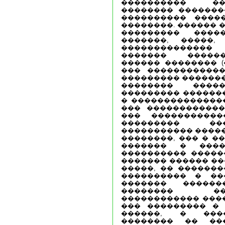
���������� ��
�������� �������
���������� ����
��������. ������ 
��������� �����
�������, �����
�������������
������� �����
������ �������� (
��� ������������
��������� �������
�������� ����
��������� ������
� ���������������
��� ������������
��� ����������
��������� ���
����������� �����
��������, ��� � ��
������� � ����
���������� �����
������� ������ ��
�����, �� �������
���������� � ��
������� �����
�������� ��
������������ ���
��� ��������� � 
������, � ���
�������� �� ��