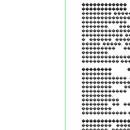
����������
������������
�������� ����
�������
�����������
�������, ��
�����������
����������� ��
� ������ ����
����� �����, �
��������� �
�������, �
��������
���������� ���
�������� ��
�������� 
������������ 
�������������
��������. �
���������
��������,
����������
������� �� �
�������� �
������������ �
������������
�������� ���
�������, ����