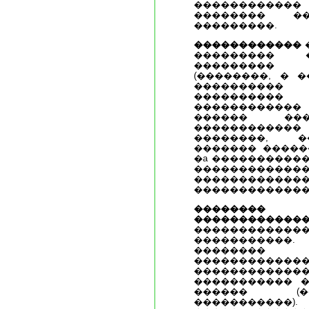
�����������
�������� �
���������.
������������
��������� �
���������
(��������, � �
���������
����������
�����������
������ ���
����������
��������, �
������� �����
�a �����������
�������������
�������������,
�������������
��������
������������
������������
�����������
��������
����������
���������
����������� �
������ (�
�����������).