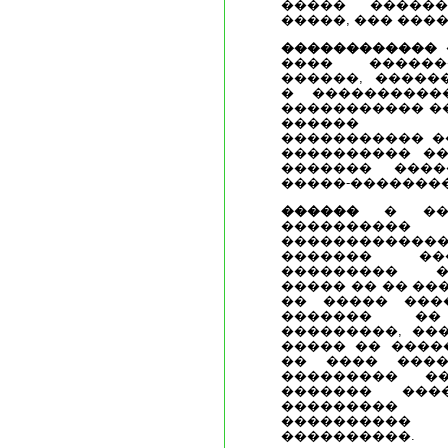
����� ������
�����, ��� ����
������������
���� ������
������, �����
� ����������
����������� �
������ �
����������� �
���������� ��
������� ���
�����-�������
������
� ���
���������
�����������
������� ��
��������� �
����� �� �� ��
�� ����� ���
������� ��
���������, ��
����� �� ����
�� ���� �����
��������� �
������� ���
���������
����������
����������.