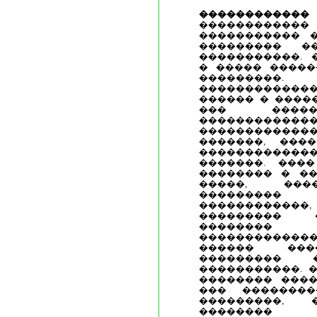
������������
��������
����������� 
��������� ��
�����������. 
� ����� �����
���������
�����������
������ � ����
��� �����
������
������������
�������, ���
�������������
�������. ���
�������� � ��
�����, ���
���������
�����������
��������� 
��������
�������������
������ ���
���������
�����������. �
�������� ����
��� �������
���������,
�������� 