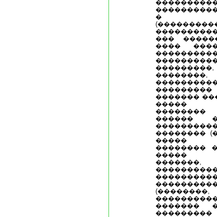
���������
����������
� ���
(����������
���������
��� �����
���� ���
����������
��������
���������,
��������
���������
���������
������� ���
����� 
�������� 
������ �
����������
�������� (
����� 
�������� �
����� ��
�������
������
�������
���������
(�������
��������
������� 
���������