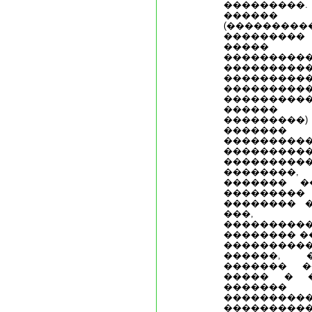
��������
�����
(�������
��������� 
�����
���������
���������
���������
����������
���������
������ (
���������)
������
����������
���������
��������
��������
������� �
���������
�������� 
���, 
��������
�������� �
���������
������, 
������� 
����� � 
�����
���������
���������