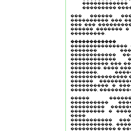
�����������
��������� ���
��� ������ ���
���������� ��� �
��� ��� ���������
������ ������� �
���������.
������������
� 
��������������� 
������� ���
������������ ��
������������ 
���������� ��� ��
��������. ���� ���
�������, ��
��������������� �
������ ��������
���������� � ���
�������, ��������
����� ������
���������� ���
��������� �����
��������� � ����
���� ������
����������� ��
�����������, ���
������������ � �