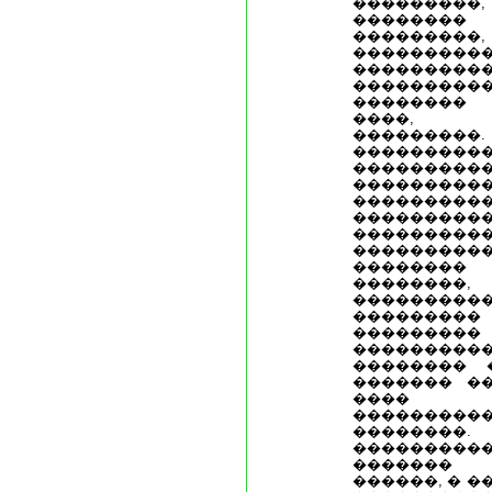
���������, 
�������� 
��������
���������
���������
��������
��������
����, �
�������
���������
��������
���������
���������
���������
����������
����������
�������� 
��������
��������
��������
������
����������
�������� 
������� �
���
���������
�������
�������
������� 
������, � �