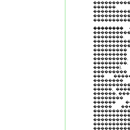
���������
������. 
��������
��������
����������
��������
�
���������
��������
��������
���������
�������
��������
��������
��������
�������),
���������
��� ����
��������
����������
�����, ���
������, ��
��������
������ �
����� ��
��������
���������
����������
�����
���������