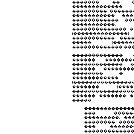
�������, �� 
�������������
���������. ������
����������� ��
������������ ��
�����������
��������������. 
(������������
����������� ���
����� (������
������������� ���
������������� 
������ ������
������������� 
������ �������
�������� � 
���������
(����������������
������� (����
���������������
������ ������� �
�����.
�������������
��� �����
���������, ��
��������. ���
��� ������
�����������