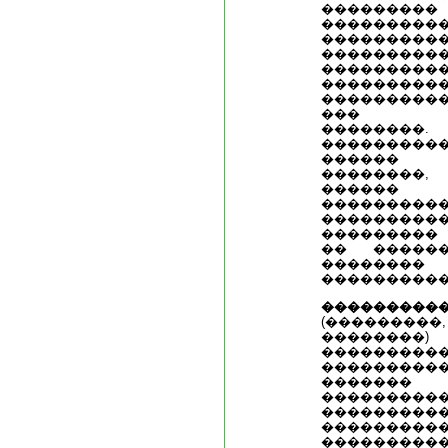
��������
����������
�������
����������
���������
����������
���������
��� ��
��������.
���������
������ �
��������
������ 
���������
���������
���������
�� �����
��������
����������
���������
(�������
��������
����������
����������
�������
����������
����������
��������
��������