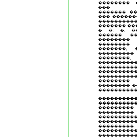
�������� 
��� ���
������� ��
��� ������
��������
�������-��
� �. �. �
������ �
�������
�������
�������,
��������
��������
����������
��������
������
���������
�������
�������� �
����������
���������
����������
��������
��������
��������
���������
��������� 
���������
�����