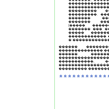
������������
������������
��������� �
���������. ��
������� ��
������� ���
(����� �����
������� ��� �
����� �����
������������ 
� �����������
������ �������
�������������� ��
������ ������
������������
�����������, �
�������������
��������� �������
�
�
�
�
�
�
�
�
�
�
�