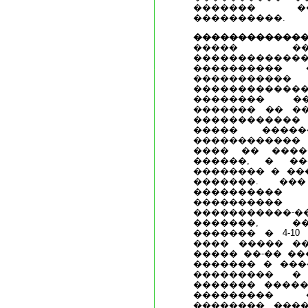
������� �
����������.
��������������
����� ��
����������
���������� 
���������
������������
�������� ��
������� �� �
������������
����� ����
�����������
���� �� ����
������, � �
�������� � ��
�������. ��
���������� 
��������
�����������-�
�������, ��
������� � 4-10
���� ����� �
����� ��-�� �
������� � ���
��������� �
������� �����
��������� 
�������� ����