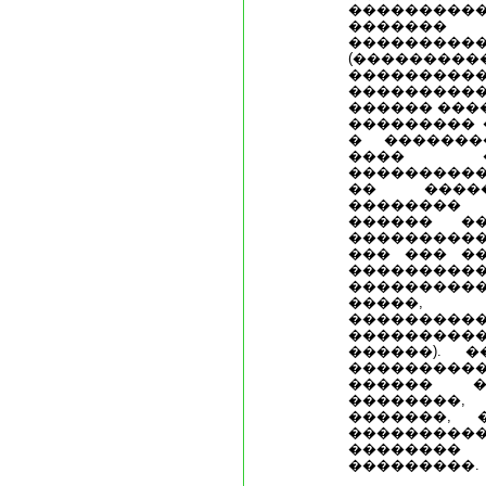
����������
������� 
��������
(����������
���������
��������
������ ���
��������� 
� �������
���� 
����������
�� �����
��������
������ �
���������
��� ��� �
���������
��������
�����,
��������
����������
������). 
�������
������ �
��������
�������, 
�������
�������
���������.