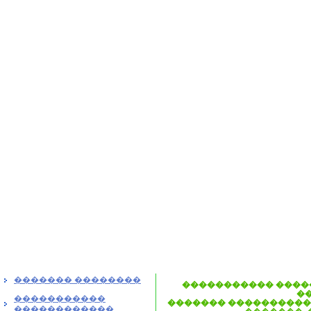
������� ��������
����������� ����
�
�����������
������� ����������
������������