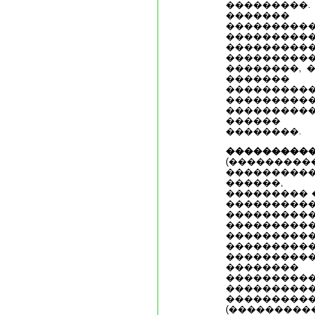
��������
������
���������
���������
���������
���������
��������, 
�������
���������
���������
��������
������ �
��������.
���������
(���������
��������
������,
��������� �
��������
��������
���������
���������
�����
����������
��������
��������
������
���������
(���������