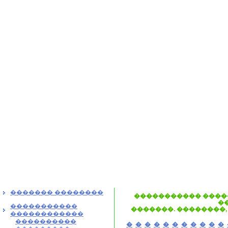
������� ��������
����������� ����
�
�����������
�������. ��������,
������������
����������
�
�
�
�
�
�
�
�
�
�
�