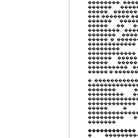
��������, ���
������. ����
�����, ������
��� ������� �
������ ����
����� �� ��
��������, ���
������� ����
����� � �����
�����������
�������� 
������������
������ �����
����� �����
���������� �
����� � �����
� �����������
����������
�������. �
��������� �
����������
�����������
�����, � 
�������������
��������� �
�������.
������������
� ���������