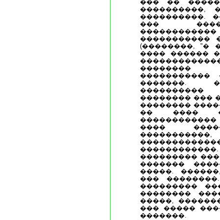
��� �� �����
����������, 
����������. �
��� �����
������������
����������� 
(��������, "�
���� ������ �
�������������
�������� 
����������� 
�������. �
����������
�������� ��� 
�������� ����
�� ���� �
������������
���� ����
�����������
������������
������������.
��������� ���
������� ����
�����. ������
��� ��������
��������� ��
�������� ���
�����, ������
��� ����� ���
�������.