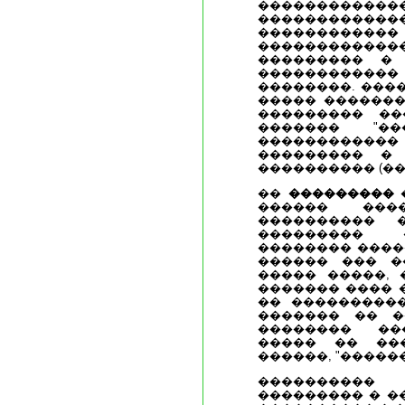
�����������
�������������
�����������
����������
��������� �
������������
��������. ���
����� �������
��������� ��
������� "��
���������
��������� �
���������� (��
��
���������
������ ����
���������� 
��������� 
�������� ����
������ ��� �
����� �����, 
������� ���� 
�� ����������
������� �� �
�������� ��
����� �� ���
������, "�����
���������
��������� � �