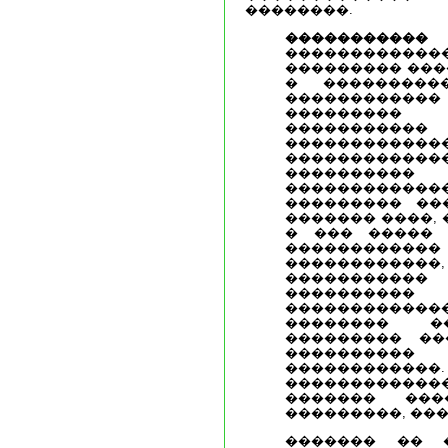
��������.
�����������
�����������
��������� ���
� ���������
������������
���������
�������
���������
�����������
���������� 
�����������
��������� ���
������� ����,
� ��� ����� 
��������
���������
���������
���������
�����������
�������� �
��������� ��
��������
������������
�����������
������� ���
���������, ��
������� �� 