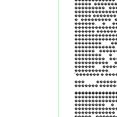
����� �������
���������. ��
�����������
����� �������
� ��������� �
������, � �
�������������
������ ������
�����
�����������
�������� 
������������
������ �����
��������. �
��������� ��
���������� 
������ ����
����������
"������� � ����
��� ������
������� ������
����������
����������
���������
��������� �
������������
�����������
����� ������