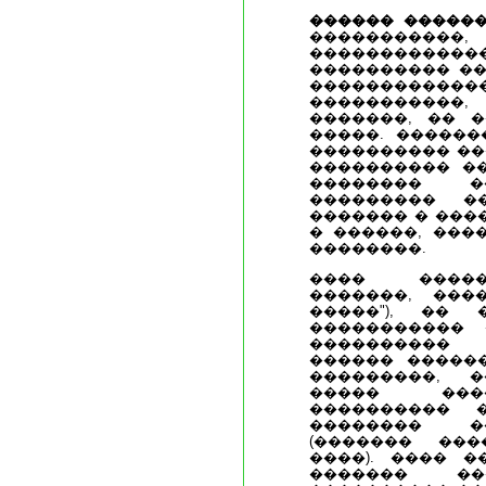
������ �����
���������
���������
���������� ��
����������
����������
�������, �� 
�����. ������
���������� ���
���������� ��
�������� �
��������� �
������� � ���
� ������, ���
��������.
���� �����
�������, ���
�����"), ��
����������� 
���������� 
������ �����
���������, 
����� ���
���������� 
�������� �
(������� ���
����). ���� �
������� �