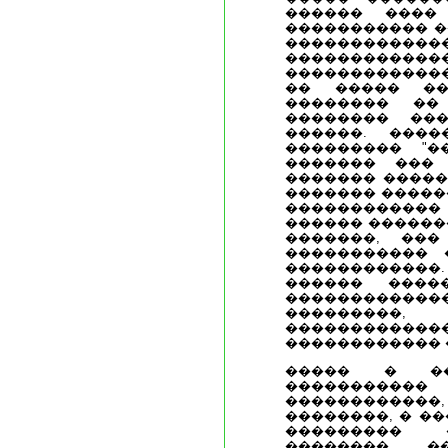
������ ���� 
����������� �
������
����������
�������������
�� ����� ��
�������� ��
�������� ��
������. ����
��������� "�
������� ���
������� ������
������� �����
������������
������ ������
�������, ��
����������� 
�����������
������ ����
����������
���������
��������
������������ 
����� � ��
���������
���������
��������, � �
��������� 
�������� ��