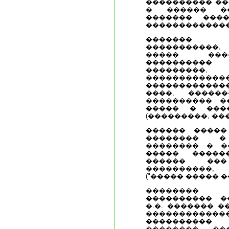
���������� ��
� ������ ��
������� ���
�������������
������� �
�����������
����� ���
���������
��������
�����������
�������������
����, �����
���������� �
����� � ���
(���������, ����
������ �����
�������� �
�������� � �
����� �����
������ ���
����������,
("����� ����� �
�������� 
���������� �
�.�. ������� 
����������
����������
��������, ��