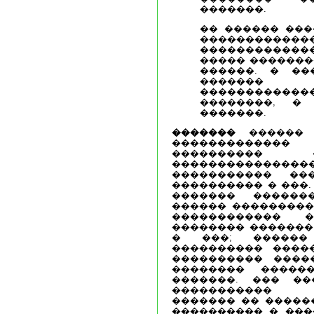
�������.
�� ������ ���
���������
�����������
����� �������
������. � ��
�������
���������
��������, �
�������.
�������
������ 
�������������
���������� 
�������������
����������� ��
���������� � ���.
������� ������
������ ���������
������������ 
�������� �������,
� ���; ������
���������� ������
���������� ����
�������� ������
�������. ��� ��
����������� �
������� �� �����
���������� � ���