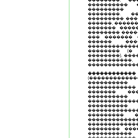
���������� 
��������� 
��������. �
��������� ���
������, ������
������� ����
�������� ����
��� ������� 
������ ���
������������
�������� (�
��������), ���
����������
�������������
�������
(���������
��������
����������
������� ���
���������� 
�������������
��������
�����������
���������
������������
�������������
�������� ���
���������
������������