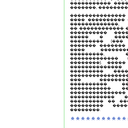
����������� ����
�������, ��������
���������������
���� ���������� 
�������������, 
�� ������������ 
���������� ���
����� � ����
��������� (���
������� �������
���� ��������
���������, �
������������� (
��������). ����
�������������
��������� ��
��������������
��� ��������
���������� �
����������� 
���������������
������������ 
��������� �� ��
��������� ����
��������.
�
�
�
�
�
�
�
�
�
�
�