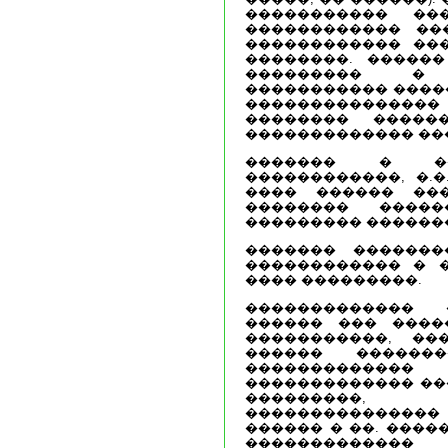
����������� ��
������������ ��
������������ ��
��������. ������
��������� � 
����������� �����
��������������
�������� �����
������������� ��
������� � ��
������������, �.�
���� ������ ��
�������� ����
��������� �������
������� �������
������������ � 
���� ���������.
������������� 
������ ��� ����
�����������, ��
������ ������
������������
������������� ��
���������,
�������������
������ � ��. ����
�������������