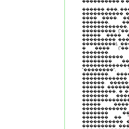
���������� � 
������ ���, ��
����������� �
���� ����. �
�������, 
����������
��������� ("��
����� ���� 
��������� ���
���������), �
� ���� ("���
�������. 
����������� 
�������� �
���������
"��������", 
�������. ��
�����������
������. �����
������ ������
���������, � 
������� ���
�����������
����� ���
����������
������� ��
������� �� "
����������� �
��������� ���