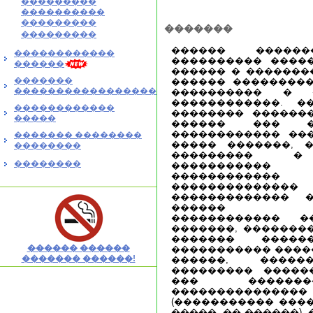
���������
����������
���������
�������
���������
������ ������
������������
���������� ����
������
������ � �������
�������
������ ���������
�����������������
���������� � �
������������. �
������������
�������� �������
�����
������ ��� �
������������ ���
������� ��������
����� �������, 
��������
��������� � 
��������
�����������
�����������
������������
������������� �
������ ���
������������ �
�������, �������
������� �����
������ ������
����������� �����
������� ������!
������, ������
��������� �����
��� �������
�����������
(����������� ���
�����, �� ������).