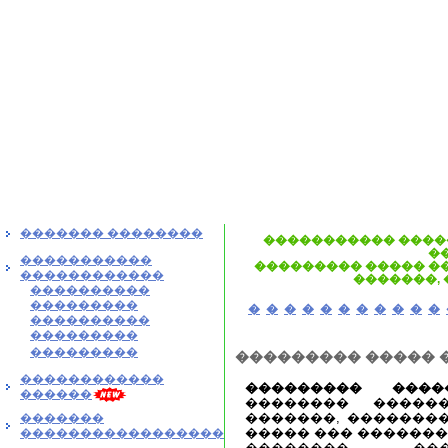
������� ��������
����������� ����
�
�����������
��������� ����� �
������������
�������,
����������
���������
�
�
�
�
�
�
�
�
�
�
�
����������
���������
���������
��������� ����� 
������������
��������� ����
������
�������� �����
�������, �������
�������
����� ��� �������
�����������������
�������� ���