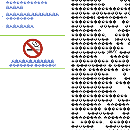
������������
��������� 
�����
��������������
����� �������� �
������� ��������
������) �������� 
��������
������������ ��
��������
������ ����� �
�������� ���
���������, ���
���������� (���
����������� �� 
������������
��������� (48-50 ��
������� ����
���������� �����
������ ������
� �������� � ����
������� ������!
���� ��������, ��
���������� �
������������. �
����������� ����
����������� 
������������
���������������
����������� ���
�������� ������
�������� �������
�� ������� ��
��������. �������
� ������, �����
������ ����