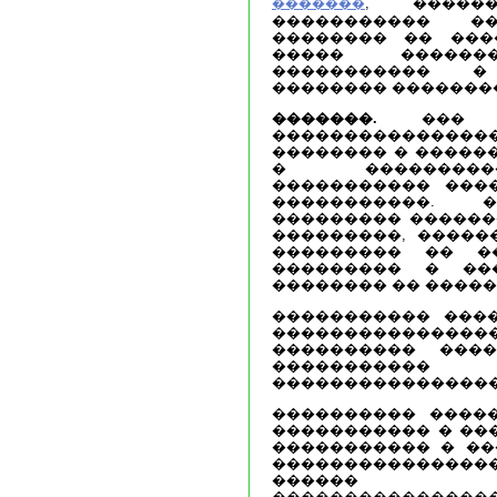
, �����
�������
����������� ��
�������� �� ���
����� �����
����������� 
�������� �������
�������.
��� �
���������������
�������� � �����
� ���������
����������� ���
�����������. 
��������� ������
���������, �����
��������� �� �
��������� � ��
�������� �� �����
����������� ���
��������������
���������� ���
����������
����������������
���������� �����
����������� � ��
����������� � ��
�������������
������ �
������������