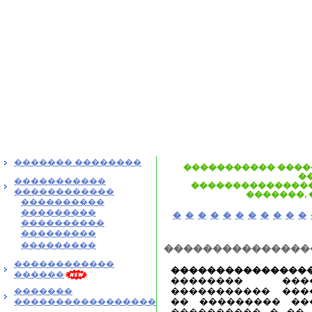
������� ��������
����������� ����
�
�����������
���������������
������������
�������,
����������
���������
�
�
�
�
�
�
�
�
�
�
�
����������
���������
���������
���������������
������������
��������������
������
�������� ���
����������� ���
�������
�� ��������� ��
�����������������
���������� � �� 