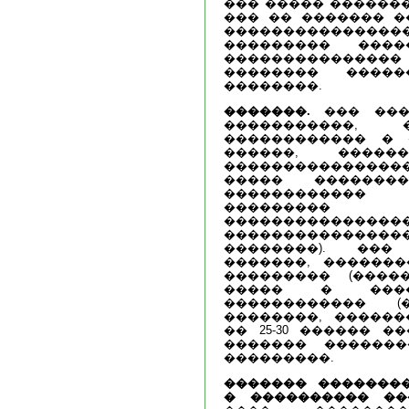
��� ����� �������
��� �� ������� �
������������
��������� ���
�������������
�������� ����
��������.
�������.
��� ���
�����������, 
������������ � 
������, �����
��������������
����� �������
������������
��������� 
��������������
���������������
��������). ���
�������, �������
��������� (����
����� � ����
������������ (
��������, ������
�� 25-30 ������ �
������� �������
���������.
������� �������
� ���������� ��