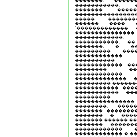
�������. ����
�����������, �
������� ����
��������������
����� �������
������ ���� �
"������������� �
������������
������������.
�����������, �
�������, � ��
��������� ���
������������
���������� 
������������ ��
�������� ���
������������ 
������������� �
��������� �������
����������� ����
����������� ��
���������
������������
��������, ����
������� �������
������� � ����
������� ������ ��
������� ������
������������
������������ � ��