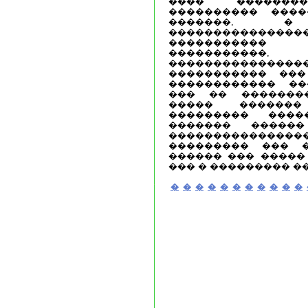
���� �������
���������� ����
�������, �
������������
����������� �
�����������,
���������������
����������� ���
������������ ��
��� �� ��������
����� ������
��������� ����
������� �����
���������������
��������� ��� 
������ ��� �����
��� � ��������� �
�
�
�
�
�
�
�
�
�
�
�