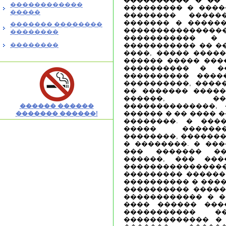
������������
��������� � ����
�����
�������� �����
������� � ������
������� ��������
�����������
��������
����������� �
��������
����������� �� ��
����, ����� �����
������ ����� ���
���������� � �
���������� �����
����������, ����
�� ������� �����
������, ��
��������������,
������ ������
������ � �� ���� 
������� ������!
��������. � ����
����� ������
��������, �������
� ��������. � ��
��� ������� ��
������, ��� ���
������������
��������� ������
���������� � ����
���������� �����
������������ � �
���� ������ ���
����������� 
������������� �