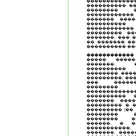
�������������
���������� ��
�������� �
����������
������� ����
����������
���������
��������� ��
�������, ��� 
�� ������� ��
���������� ��
������������
����� �����
�������, 
����������
�������� ����
���������, ��
��� ������
��������
����������
���������� 
�������. ���
��������� � �
��������� (��.
�������� �
�������� �
������, � �
�����������
�������. ����