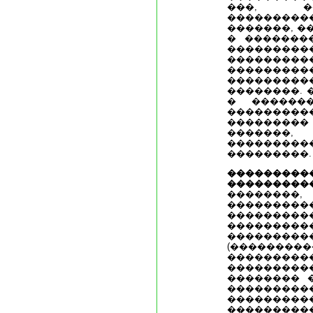
���, ��
���������
�������, �
� �������
���������
������
�������
�������
��������. 
� �������
�������
��������
�������
�������
���������.
���������
���������
�����
���������
���������
���������
���������
(�������
���������
���������
�������� 
���������
������
������