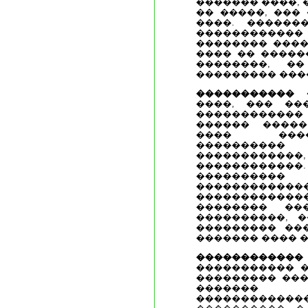
������� ����, 
�� �����, ���
����. ������
����������
�������� ����
���� �� �����
��������, �
��������� ���
����������� 
����, ��� ��
������������ 
������ �����
���� ����
����������
�����������
���������
��������
���������
�������������
�������� ��
����������, �
��������� ��
������� ���� �
��������
����������� �
��������� ���
������� 
������������