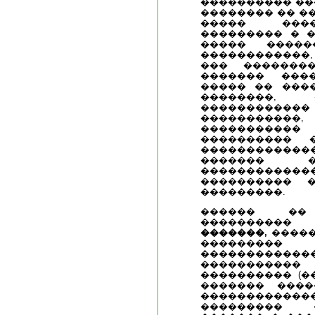
���������� ��
�������� �� �
����� ����
��������� � �
����� �����
������������,
��� �������
������� ���
����� �� ���
��������,
���������
����������
����������
���������� 
�������������
������� �
�����������
���������� 
���������.
������ ��
���������� 
�������,
�����
�������
����������
����������
���������� (�
������� ����
�����������
��������� 