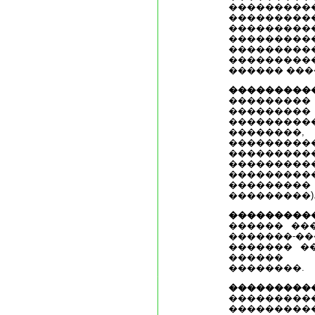
��������
���������
���������
��������
�������
���������
������ ���
�������
�������
��������
��������
��������,
���������
����������
��������
��������
�������
���������)
��������
������ ��
�������
������� �
������
��������.
������
�����
�������