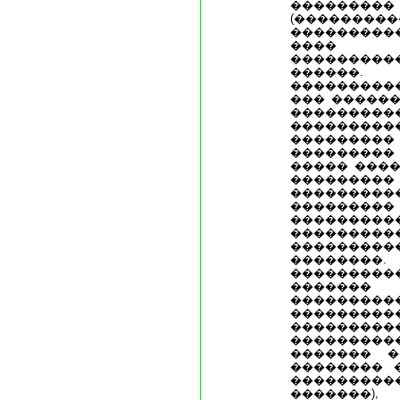
�����
(���������
���������
���� �
���������
�����
��������
��� ������
���������
���������
���������
���������
����� ���
���������
���������
���������
�������
�������
������
������
��������
�������
���������
�������
������
����������
������� �
�������� 
���������
�������),