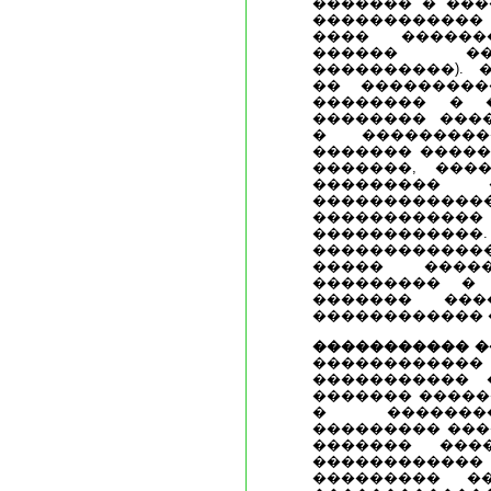
������� � ���
������������
���� ������
������ ��
����������). 
�� ���������
�������� � 
�������� ���
� ���������
������� �����
�������, ����
��������� 
�������������
���������
���������
�����������
����� ����
��������� �
������� ���
������������ 
����������� 
�����������
����������� 
������� �����
� ��������
��������� ���
������� ���
����������
��������� �