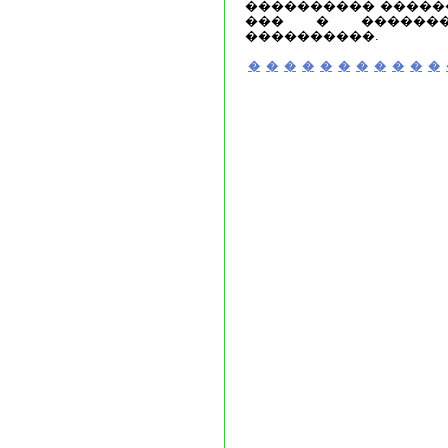
���������� ������
��� � ������
����������.
�
�
�
�
�
�
�
�
�
�
�