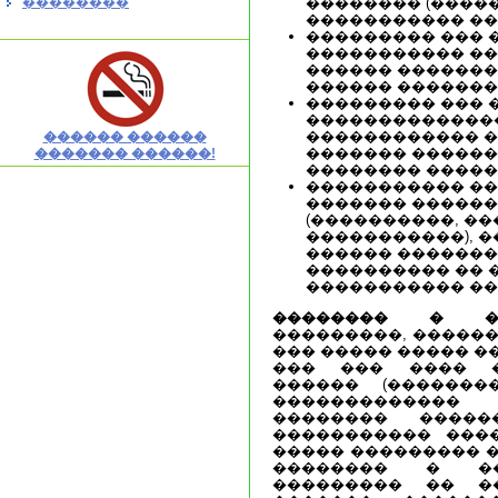
��������
�������� (�����
����������� ��
��������� ��� 
����������� �
������ �������
������ �������
��������� ��� 
��������������
������������ �
������ ������
������� ������
������� ������!
�������� �����
����������� �
������� ������
(����������, �
�����������), 
������ �������
���������� �� 
����������� ��
�������� � ��
���������, ������
��� ����� ����� �
��� ��� ���� �
������ (��������
�������������
�������� �����
����������� ���
����� ��������� �
�������� � ��
��������� �� �