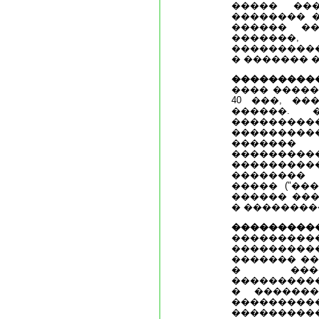
����� ���
�������� 
������ �
������
���������
� ������� 
���������
���� �����
40 ���, �
������. 
��������
�������
�������
����������
���������
��������
����� ("��
������ ��
� ��������
������
��������
��������
������� ��
� ����
���������
� �������
���������
��������