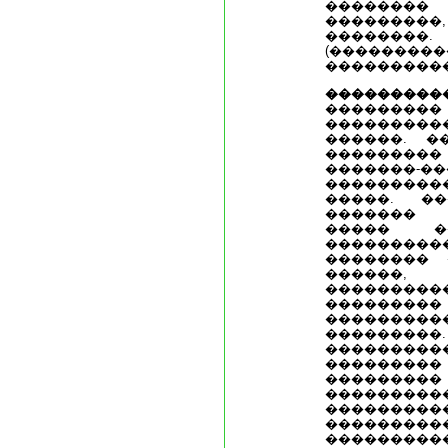
��������
��������
��������.
(��������
����������
�������
���������
��������
������. �
��������
�������
���������
�����. �
������� 
����� �
�������
�������� 
������,
��������
��������
��������
������
���������
��������
�������
��������
���������
�������
���������