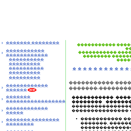
������� ��������
����������� ����
�
�����������
����������� ����
������������
�������� ������
����������
����
���������
����������
�
�
�
�
�
�
�
�
�
�
�
���������
���������
����������� ����
������������
�������-��������
������
�������
����������� ����
�����������������
�������� ������
��������������
������������
��������������� 
�����
����������� �
������� ��������
�������, �����
��������
�������������