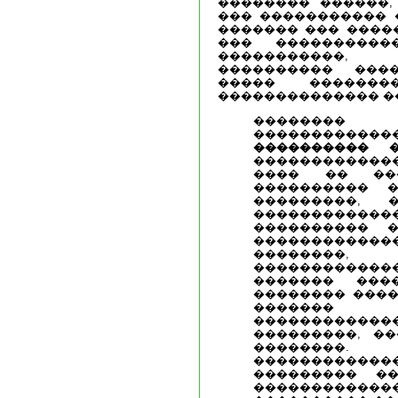
�������� ������,
��� ����������� 
������� ��� ����
��� ����������
�����������,
���������� ���
����� ������
�������������� �
��������
������������
���������� �
������������
���� �� ��
���������� 
���������, 
���������
���������� 
������������
��������,
�������������
������� ���
�������� ����
������
�������������
���������, ��
��������. 
�����������
��������� �
�����������