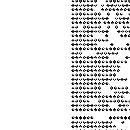
������� �����
�������, � ������
������. �������
�������� � �� 
���������� ����
�������� �������
�� �����, � � �
���������� ���
������ � ���
���������� �
������� � ��
����������������
��� ������ �
���������� �
������������
������������
�������������
������������
���������������
����������, �
��������. ����
�������� ����
��������������,
����� ��������
����������, ���
��������������� 
������ �����
����������� �
������������ 