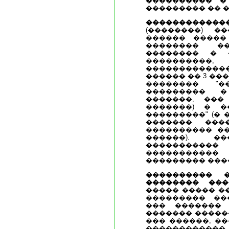
���������� �
��������� �� 
�����������
(��������) �
������ �����
�������� ��
�������� � 
����������,
������������
������ �� 3 ��
�������� "�
��������� �
�������, ���
�������) � �
���������" (�
������� ���
���������� ��
������). ��
��������
�����������
��������� ����
���������� �
�������� ���
����� ����� �
��������� ��
��� ������� 
������� �����
��� ������, �
���������