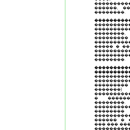
��������
������, �
��������.
������
�������
��������
��������
���������
��������
����� � �
������
���������
��������.
���������
���������
������
�������
��������
�������
���������
� ������
�������
��������
�����
���������
������ � 
��� ��� ��
����������