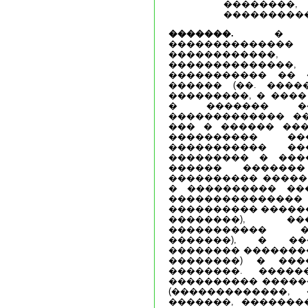
������
���������
�������.
� ��
�������������
������������
�������������
����������� �� 
������ (��. ����
���������, � ����
� ������� �
������������� �
��� � ������ ���
���������� ��
����������� �
��������� � ���
������ ������
���������� �����
� ���������� ��
���������������
���������� ������
��������), �
����������� �
�������), � ��
�������� ��������
��������) � ���
��������. �����
���������� �����
(�������������,
�������, �������