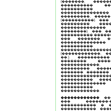
(�������, �����
���������� ���
���������
��������������� (
���������, ����
(����������). ��
��������� ��
�������������� 
��������). ��� �
���������� ������
��� ������� �
�����������
���������
�����������
(������������, �
��.). ��������
�������� ����
������������, �
��������� ����
������� �������
�����������
���������� ���
��������������
���������� �
������������.
������������
���
��� �������-
����������� � 
����������� ���