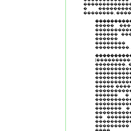
�������������
� ���������
��������, ���
���������
����� ���
��������
������ ��
������ 
������
���������.
�������
(��������
��������, 
������
��������
���������
��������
����� ����
��������
������ �
�����
���������
������� �
���������
�� ������
���������
��������� 
����, 