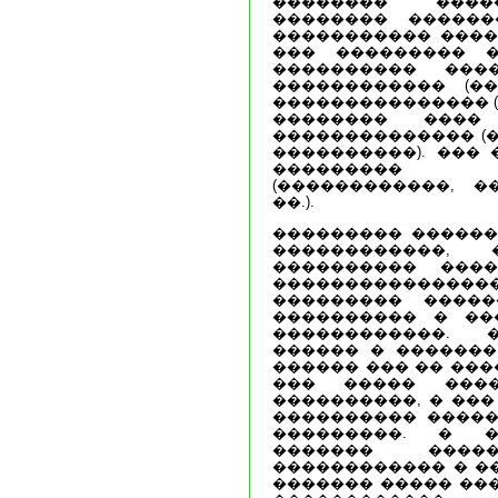
�������� ����
�������� ������
����������� ����
��� ��������� �
���������� ���
������������ (��
��������������� (
�������� ���
�������������� (�
����������). ���
��������� �
(������������, �
��.).
��������� ������
������������,
���������� ���
������������
��������� �����
���������� � ��
������������. �
������ � �������
������ ��� �� ���
��� ����� ����
����������, � ���
���������� �����
���������. � �
������� �����
������������ � �
������� ����� ��