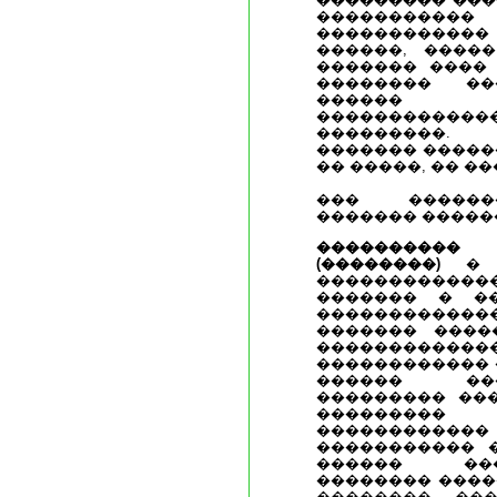
�����������
������������
������, �����
������� ���� 
�������� ��
������ 
����������
���������. 
������� ������
�� �����, �� ��
��� ������
������� ������
����������
(��������)
� �
�����������
������� � �
�������������
������� ����
���������
������������ 
������ ��
��������� ���
���������
���������
����������� 
������ ���
�������� ����
�������� ��