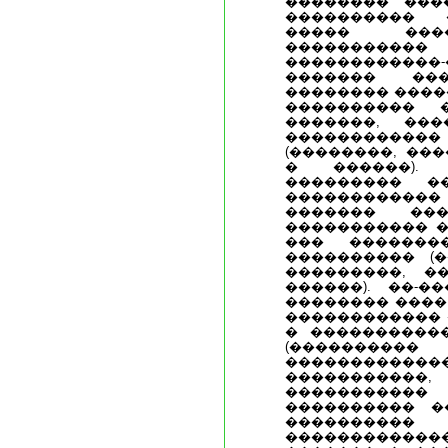
�������� ���
���������� 
����� ����
���������
������������
������� ���
�������� ����
���������� 
�������, ��
�����������
(��������, ��
� ������). 
��������� �
������������
������� ��
����������� �
��� �������
���������� (
���������, �
������). ��-�
�������� ����
������������ �
� ����������
(��������
����������
���������
����������
���������� �
���������� 
�����������