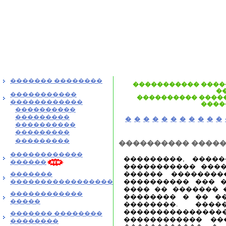
������� ��������
����������� ����
�
�����������
���������� �����
������������
����
����������
���������
�
�
�
�
�
�
�
�
�
�
�
����������
���������
���������
���������� ����
������������
���������, ����
������
����������� ����
������ ��������
�������
���������� ��� �
�����������������
���� �� ������� 
������������
�������� � �� �
�����
��������. ��
�������������
������� ��������
������������ ��
��������