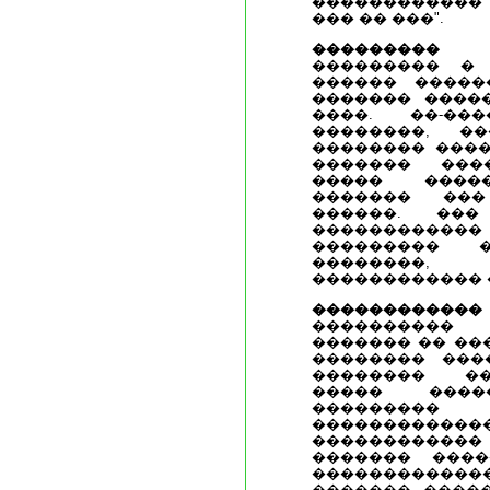
������������ 
��� �� ���".
���������
� 
��������� � 
������ �����
������� ����
����. ��-��
��������, ��
�������� ����
������� ���
����� �����
������� ���
������. ���
������������
��������� �
��������,
������������ 
������������
���������� 
������� �� ��
�������� ���
�������� ��
����� ���
���������
������������
������������
������� ���
������������
������� �����