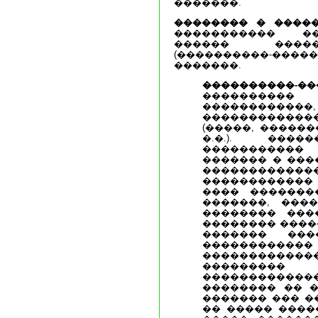
�������.
�������� � �����
����������� �
������ �����
(����������-�����
�������.
����������
���������� 
�������
������������
(�����, �����
�.�.). ���
�����������
������� � ���
���������
�����������
���� �������
�������, ����
�������� ���
�������� ����
������� ���
������������ 
������������
�������
�����������
�������� �� �
������� ��� �
�� ����� ����