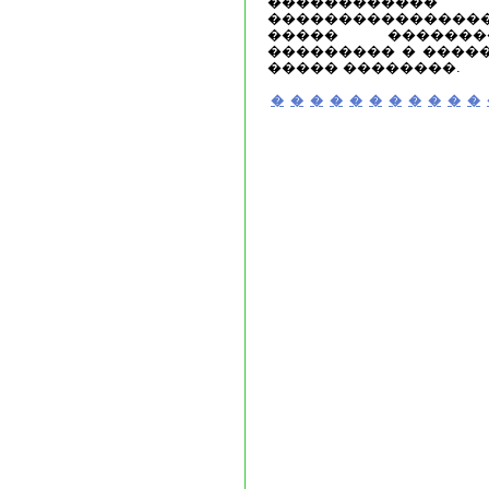
�����������
����������������
����� �������
��������� � ����
����� ��������.
�
�
�
�
�
�
�
�
�
�
�