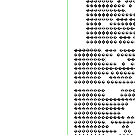
������� � ��
���������� � 
��������
����������
�������, ��� �
���� ������
���������-
�����������
�������� ��� 
�������� ����
�������.
��� ����
���������� �����
��������) ��
����������� � �
����������-����
��������� � �����
������� ������
�������� �������
�������� ���
�������� ����
�������������
�������������
������������� 
������������
������������� ��
��������, ������
��������� ��
����������� ��