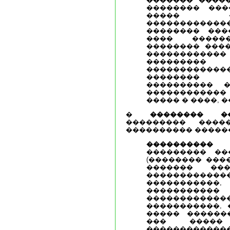
�������� ����
����� �
����������
�������� ���
���� �����
�������� ����
�����������
��������
���������
�������� 
���������� 
������������
����� � ����, 
�
�������� �
��������� ����
���������� ������
���������� 
��������� ��
(�������� ���
������� ��
����������
����������
��������
������������
�����������, 
����� �������
��� ����
������������