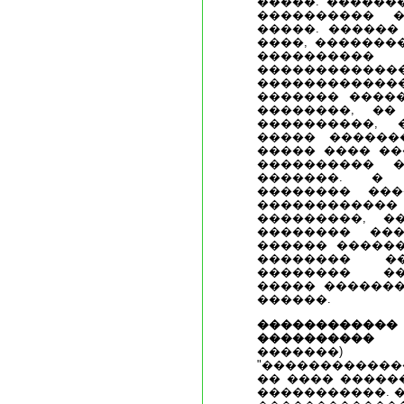
�����. ������
���������� 
�����. ������
����, �������
���������
�������������
�����������
������� �����
��������, ��
����������, 
����� ������
����� ���� ��
���������� 
�������. � 
�������� ��
����������
���������, �
�������� ��
������ ������
�������� ��
�������� ��
����� �������
������.
���������
���������� 
�������)
"������������
�� ���� �����
�����������. 