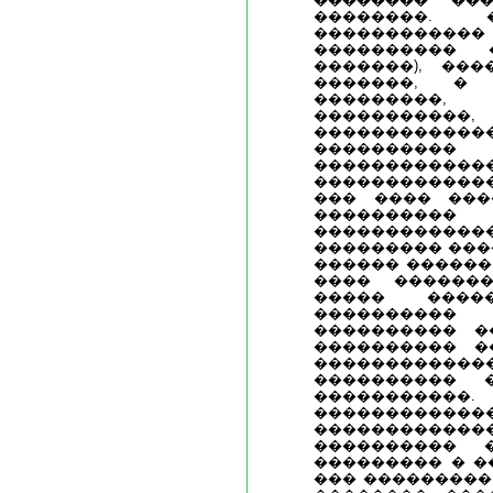
��������. 
���������
���������� 
�������), ���
�������, � 
��������
�����������
�����������
������
�������������
�������������
��� ���� ���
���������
����������
��������� ���
������ ������,
���� ������
����� ����
���������
���������� �
���������� �
���������
���������� 
���������
���������
����������
���������� 
��������� � �
��� ���������