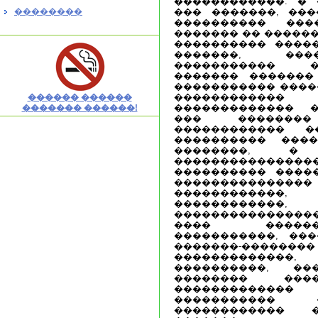
������������. � 
��������
��� �������, ����
���������� ���
������� �� ������
���������� ����
�������, ���
����������� �
������� �������
����������� ����
������������
������ ������
������������� �
������� ������!
��� �������
������������ 
���������� ���
��������, 
��������������
���������� ����
��������������� 
�����������
������������
���������������
���� ������
�����������, ��
�������-�������
�����������
����������, ��
�������� ��
������������
����������� 
������������ 