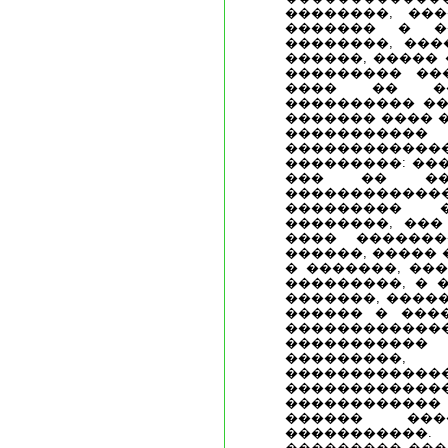
��������, ��
������� � ��
��������, ���
������, �����
��������� ���
���� �� �
���������� ��
������� ���� 
���������
�����������
���������: ���
��� �� ��
���������
��������� �
��������, ���
���� �������
������, �����
� �������, ��
���������, � 
�������, ����
������ � ���
�����������
���������
���������
�����������
�������������
������������
������ ���
�����������.
��������� ���