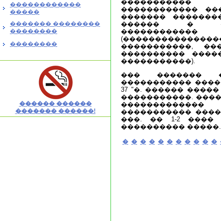
�����������
������������
������������ ��
�����
������� ��������
������� ��������
������ � ��
��������
��������
(�����������
��������
�����������, �
���������� �����
�����������).
��� ������� �
����������� ����
37 "�. ������ ���
�����������. ����
������ ������
�����������
������� ������!
����������� �������
���. �� 1-2 ����
���������� �����.
�
�
�
�
�
�
�
�
�
�
�