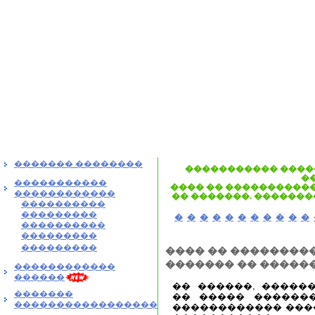
������� ��������
����������� ����
�
�����������
���� �� ����������
������������
�� �������. �������
����������
���������
�
�
�
�
�
�
�
�
�
�
�
����������
���������
���������
���� �� ��������
������� �� �����
������������
������
�� ������, �����
�������
�� ����� ������
�����������������
������������ ����