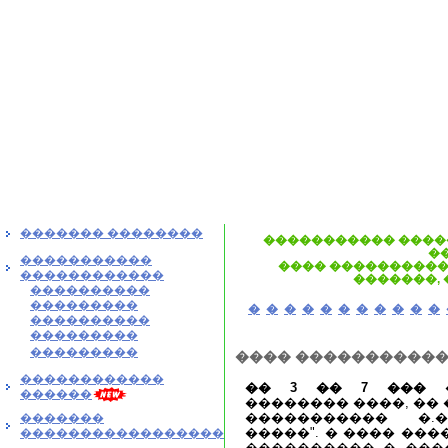
������� ��������
����������� ����
�
�����������
���� ����������
������������
�������,
����������
���������
�
�
�
�
�
�
�
�
�
�
�
����������
���������
���������
���� �����������
������������
�� 3 �� 7 ���
�
������
�������� ����, ��
����������� �.
�������
�����". � ���� ��
�����������������
���������� � ���