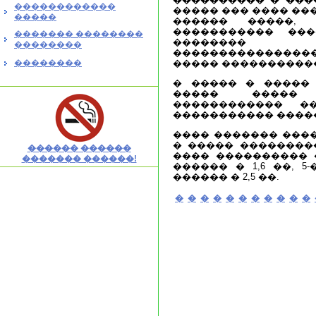
������������
����� ��� ���� ��
�����
������ �����, 
����������� ���
������� ��������
��������
��������
���������������
��������
����� ����������
� ����� � �����
����� ����� 
������������ �
����������� ����
���� ������� �����
� ����� ���������
������ ������
���� ���������� �
������� ������!
������ � 1,6 ��, 5
������ � 2,5 ��.
�
�
�
�
�
�
�
�
�
�
�