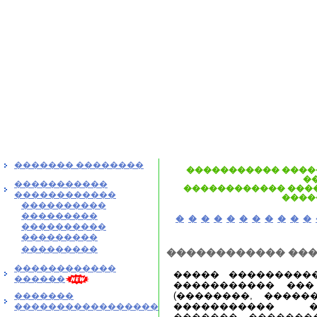
������� ��������
����������� ����
�
�����������
������������ ����
������������
����
����������
���������
�
�
�
�
�
�
�
�
�
�
�
����������
���������
���������
������������ ��
������������
����� ���������
������
����������� ���
(��������, �����
�������
����������� �
�����������������
������� �������