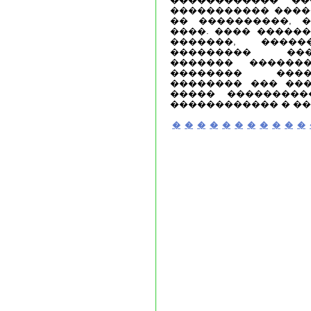
����������� ����
�� ����������, 
����. ���� �����
�������, ����
��������� ��
������� �������
�������� ����
�������� ��� ���
����� ���������
������������ � ��
�
�
�
�
�
�
�
�
�
�
�