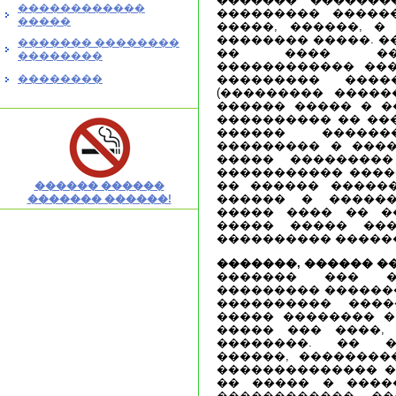
������������
��������� ������
�����
�����, ������, �
�������� �����. �
������� ��������
�� ���� ���
��������
������������ ���
��������
��������� ����
(��������� �����
������ ����� � �
���������� �� ���
������ �����
��������� � ����
����� ���������
����������� �����
�� ������ �����
������ ������
������ � ������
������� ������!
����� ���� �� �
����� ����� ��
���������� ������
�������, ������ �
������� ��� �
��������� �������
���������� ����
����� �������� �
����� ��� ����,
��������. �� �
������, ��������
�������������� �
�� ����� � ����
������������ �