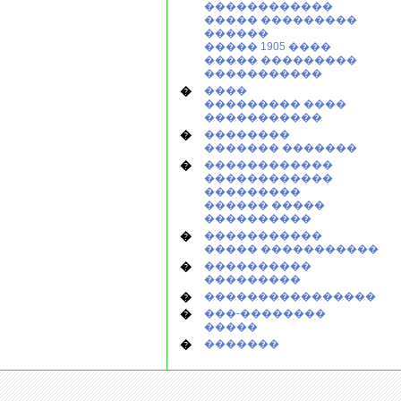
������������
����� ���������
������
����� 1905 ����
����� ���������
�����������
�
����
��������� ����
�����������
�
��������
������� �������
�
������������
������������
���������
������ �����
����������
�
�����������
����� �����������
�
����������
���������
�
����������������
�
���-��������
�����
�
�������