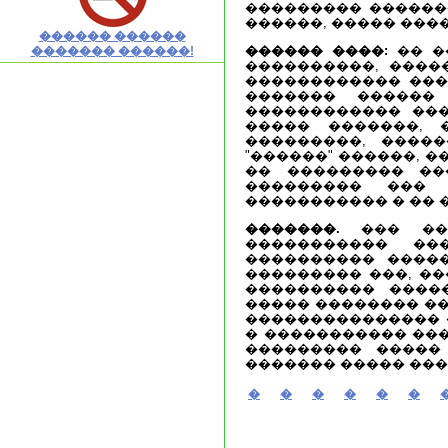
��������� ������
������, ����� ���
������ ������
������ ����:
�� �
������� ������!
����������, ����
������������ ����
������� ������
������������ ���
����� �������, 
���������, ����
"������" ������, 
�� ��������� ��
��������� ��� 
����������� � �� 
�������.
��� ���
����������� ��
���������� �����
��������� ���, �
���������� �����
����� �������� ��
��������������� 
� ����������� ���
��������� ����� 
������� ����� ���
�
�
�
�
�
�