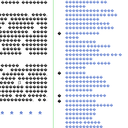
 ����� �������
���������� ��.
������
���������� ����
�������, ����,
������������ ���
��� ����������
����������
��. ������� ���
�������������
� ������� ��
��������� �����
��������. ����
�
����������
�������������
����
������ ������
���������
� ����� �������
������ �������
 ����� ������
����������
������ �����
������������� ��-�
��������
��������� ����
����� ������
������
� ����������
�
������
 ������ �����,
�����������
����� ��������
������������
���� (1 ������
�������������
�������� ������
��������
������� ������
���. ��� �����,
�
������������
��������, �.�.
�
���������
��������������
���������
�
�
�
�
�
���������
��������
�����-�����
�����������