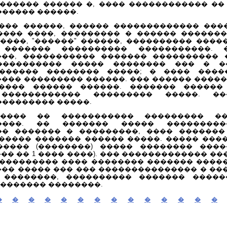
������ ������ �, ���� ������������ ��
������ ������.
��� ������, ������ ������������� ����
���� ����, ��������� � ������ ������
���, "������" ������, ���������� ����
 ������� ���������� �����������. 
��, ����������� ������� ���������� 
���������� ����� �������� ��� � �
������� �������� �����; � ���� ����
����� ��������� ������. ��� ������ ����
���� ������ ������. ������� ������
������������ ��������� �����. ��
��������� �����.
��� �� ����������� ��������� ��
����. �� ������� ����� ���������
� ������� � ���������, ���� �������
������ ������� ������ �����. ����� ���
���� (��������) ����� �������� ����
�� �� 1 ���� ����). ��� ������������� �
��������� ���� �������� ������� ����
�� ����� ��� ��� ��������������� � ���
��������, ���������� ������� ������
������� ��������.
�
�
�
�
�
�
�
�
�
�
�
�
�
�