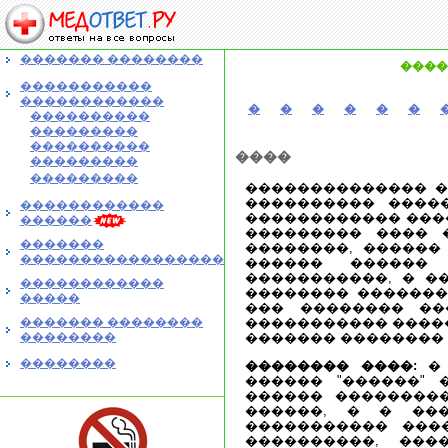
������� ��������
����
�����������
������������
�
�
�
�
�
�
����������
���������
����������
����
���������
���������
�������������� �
���������� �����
������������
������������ �����
������
��������� ���� 
�������
��������, ������
�����������������
������ ������ 
�����������, � �
������������
�������� �������
�����
��� �������� ��
������� ��������
����������� �����
��������
������� �������� 
��������
�������� ����:
� 
������ "������" 
������ ��������
������, � � ��
����������� ���
����������, ���