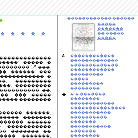
������������ ������
.
�����
�������
�� �����
�
�
�
�
�
�����
A
������������
��������������
�������������
�����" ����� �
�������������
������ 1-5 ���.
������������
�� ������ ���
���������
������������ �
�����
�, ���������
���������
���, ���������
��������
���������� ��,
�
�-� �������
��. ��� �����
��������
������ ��������
������������
���������������
����� ������,
�����������
������ �������
����������
 ������ ������
�������
 �����������
�����������
�� ������� ��
�������
���� �������,
��������