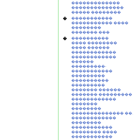
�������������
��������������
����� ��������
�
�����������
����������� ����
��������
������� ���
�
����������
���� ��������
���� ������
������������
������������
������
���������-
�����������
���������
����������
���������
������� ������
������� ���������
������������
�������
��������
�������������� ��.
������������
��������
�����������
�������� ����
�����������