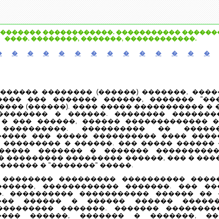
������� ������������. ����������� �������
����. ��������, �������, ������������.
�
�
�
�
�
�
�
�
�
�
�
�
�
�
������ �������� (������) �������, ���
��� ��� ������� ������, ������� "��
�� (������). ���� ����� ����������� � ��
�������� � ������. �������� �������
 � ��� ������, ������ ������������� 
����������. ���������� �� ������
����� ��� ����� ���������� ���� ����
 ��������� � ������. ��� ����� ������ 
����� ������� � ������� ����������
 ��������� ��������� ������, ��� � ��
������ � "�������" �����.
�������� ��������� ���������� �����
������, ������������ �������. ��� �
�. ���������� ����������� ������ ��
��� ������ � ������ ������ ������
��������� �������. ������� ��������
���� ������, ������� � �������, ��