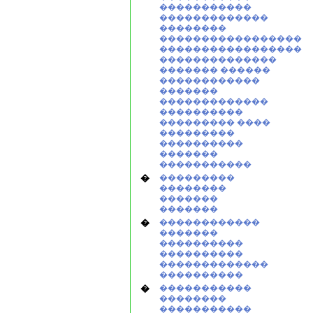
�����������
�������������
��������
�����������������
�����������������
��������������
������� ������
������������
�������
�������������
����������
��������� ����
���������
����������
�������
�����������
�
���������
��������
�������
�������
�
������������
�������
����������
����������
�������������
����������
�
�����������
��������
�����������