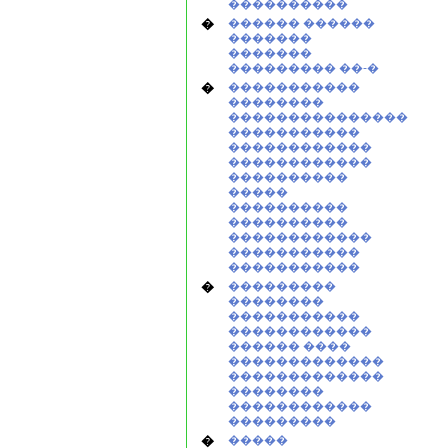
����������
�
������ ������
�������
�������
��������� ��-�
�
�����������
��������
���������������
�����������
������������
������������
����������
�����
����������
����������
������������
�����������
�����������
�
���������
��������
�����������
������������
������ ����
�������������
�������������
��������
������������
���������
�
�����