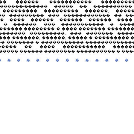
�� ������. ����������� ��������
 ������-������ ����� �� ���������
 ��������� ��������� ������, ����
�� ��������� ��� ������������ �� ��
 � ���� ������ ������ ������ ����
� � ������. ��� ����������� � ���
������ �������� � ���� ������� �������
������� ���������, ��� ������� ����
�� �������, ������, ����� � ���������-
�� ������� � ����������� �������������
����� �� ���� ����������� ������
���� ������ �������� ���������� � ���
�
�
�
�
�
�
�
�
�
�
�
�
�
�