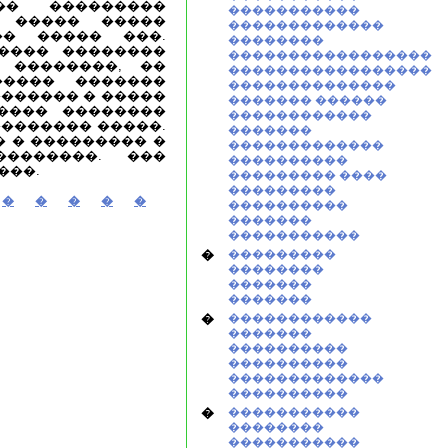
�� ���������
�����������
� ����� �����
�������������
�� ����� ���.
��������
���� ��������
�����������������
 ��������, ��
�����������������
����� �������
��������������
������ � �����
������� ������
���� ��������
������������
�������� �����.
�������
 � ��������� �
�������������
�������. ���
����������
���.
��������� ����
���������
�
�
�
�
�
����������
�������
�����������
�
���������
��������
�������
�������
�
������������
�������
����������
����������
�������������
����������
�
�����������
��������
�����������