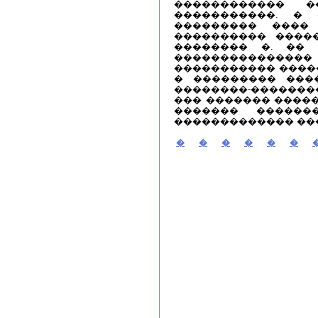
������������ �
�����������. �
��������� ����
���������� ����
�������� �. ��
��������������
����������� ����
� ��������� ���
��������-��������
��� ������� ����
������� ������
������������� ���
�
�
�
�
�
�