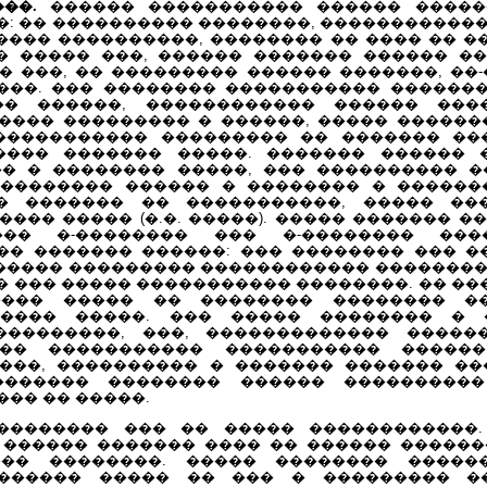
��.
������ ����������� ������ �����
: �� ���������� ��������, �����������
���� ����������, �������� �� ���� �� 
� ����� ���, ������ ������� ������ ��
 ���, �� ��������� ������ �������, ��
���. ��� �������� ����������� ������
�� ������, ������������ ������ ���
����� ��������� � ������, ����� ������
����������� ��������� �� ������� ��
���� ������� �����. ������� ������ 
� � �������� �����, ��� ���������� �
�������� ������ � �������� � ������
� ������� �� �����������, ����� ��
��� ����� (�.�. �����). ����� ������� �
��� �-�������� ��� �-�������� ���
�� ������� ������: ��� �������� ��� �
������ ��������� ������������ ��������
 � ��� ����� ����������� ��������. �� �
���� ����� �� �������� �������� �
���� �����. ��� ����� �������� � 
���������, ���, ������������� �����
��� ����������� ����������� �����
���, ���������� � ������� ������� ��
������� �������� ������ ���������
�� �� �����.
������� ��� �� ����� ������������.
 ������ ������� ���� �� ������ ������
��� ��������. ����� �������� �����
������ ����� �� ��� � ��������� �