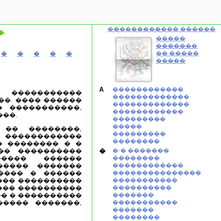
������������ ������
.
�����
�������
�� �����
�
�
�
�
�
�����
A
������������
 �����������
�������������
�. ���� ������
�������������
� �����������,
������������
��.
���������
�����
 �� ��������,
���������
������������
��������
� �������� � �
�� ����������
�
�-� �������
����� ������
��������
����� �������
������������
���� � ������
���������������
��� ����������
�����������
���� ����������
����������
�� � ����������
�������
����� �������,
�����������
�������
��������