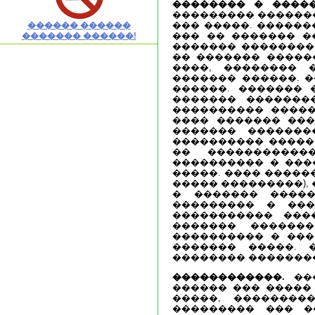
�������� � �����
��������� �������
��� �����. ������
������ ������
��� �� ������� �
������� ������!
������� ���������
�� ������� �����
����, �������� 
������� ������. 
������. ������� 
������� �������
���������� �����
���� ������� ���
������� �������
���������� ������
�� �����������
���������� � ���
�����. ���� ����
����� ���������),
� ������� ����
��������� � ���
����������� ���
������� ������
���������� � ���
������� �����. 
�������� ��������
������������.
���
������ ��� �����
�����, ��������
��������� ��� �