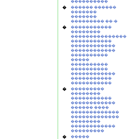
����������
�
������ ������
�������
�������
��������� ��-�
�
�����������
��������
���������������
�����������
������������
������������
����������
�����
����������
����������
������������
�����������
�����������
�
���������
��������
�����������
������������
������ ����
�������������
�������������
��������
������������
���������
�
�����