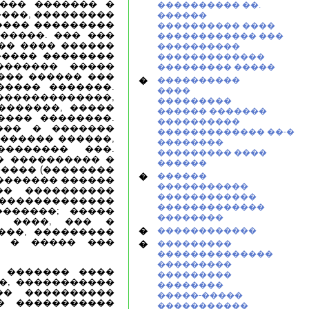
��� ������� �
���������� ��.
����, ���������
������
����� ���������
���������� ����
�����. ��� ���
������������ ���
-�� ���� ������
����������
����� ��������
�������������
������� �����
��������� �����
��� ������ ���
�
����������
����� �������.
����
�������������,
���������
�������, �����
������ �������
���� ��������.
����������
��� � �������
������������� ��-�
������� ������,
��������
�������� ���.
��������� ����
� ���������� �
������
���� (��������
�
������
�������� ������
�����������
�� ����������
������������
�������������
�������������
�������; �����
��������
� ����, ��� �
�
������������
���, ���������
� � ����� ���
�
���������
��������������
���������
 ������� ����
���������
�, �����������
��������
�� ����������
�����-�����
� �����������
�����������