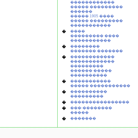
������������
����� ���������
������
����� 1905 ����
����� ���������
�����������
�
����
��������� ����
�����������
�
��������
������� �������
�
������������
������������
���������
������ �����
����������
�
�����������
����� �����������
�
����������
���������
�
����������������
�
���-��������
�����
�
�������