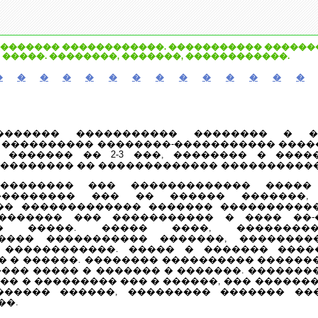
������� ������������. ����������� �������
�����. ��������, �������, ������������.
�
�
�
�
�
�
�
�
�
�
�
�
�
�
�������� ����������� �������� � �
 ���������� ��������-����������� �����
3 ������� �� 2-3 ���, �������� � ����
��������� �� ������������� �����������
��������� ��� ������������� �����
��������� ��� �� ������ �������, 
�� ������������� ������� ����������
������� ��� ����������� � ���� ��-
��� �����. ����� ����, ��������
���� ����������� �������, ��������
 ������������. ����� � ������� ����
� � ������. �������� ���������� ������
��� ����� � ������� � �������. ������
�� � ��������� ��� � ������, ��� ������
������ ������, ��������� ������� ��
��.