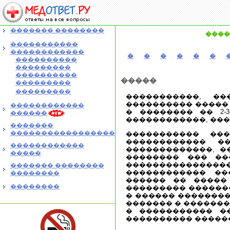
������� ��������
����
�����������
������������
�
�
�
�
�
�
����������
���������
����������
�����
���������
���������
�����������, �
���������� �����
������������
� �������� �� 2-
������
������������, ��
�������
�����������������
����������� ��
������������ �
������������
�������������, �
�����
�������� ��� ��
�������������
������� ��������
������������ ��
��������
������ �� �����
��������
��������� ������
� ������ ��������
������� � �������
� ����������� �
���������� �����