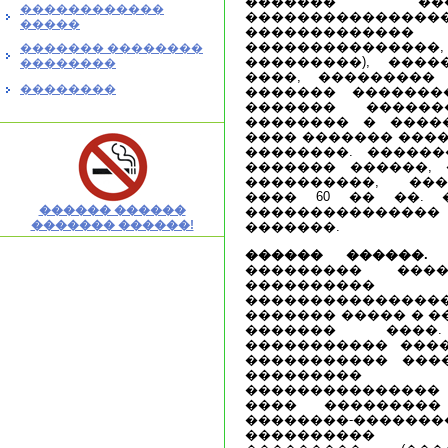
������� ���
������������
�����������
�����
������������� 
���������������
������� ��������
���������), ���
��������
����, ���������
��������
������� �������
������� �����
�������� � �����
���� ������� ����
��������. ������
������� ������, 
����������, ��
���� 60 �� ��. 
������ ������
���������������
������� ������!
�������.
������ ������.
�
��������� ��
���������
��������������
������� ����� � �
������� ����
����������� ����
����������� ���
��������� 
��������������
���� ���������
��������-�������
���������� �