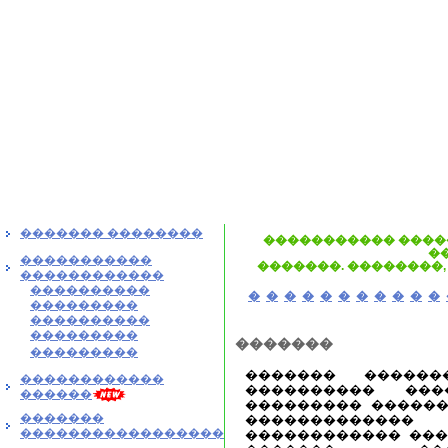
������� ��������
����������� ����
�
�����������
�������. ��������,
������������
����������
�
�
�
�
�
�
�
�
�
�
�
���������
����������
���������
�������
���������
������� ������
������������
���������� ���
������
��������� ������
�������
����������
�����������������
������������ ���