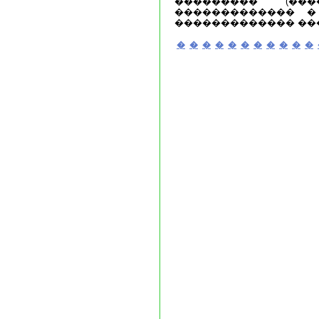
��������� (���
������������� � 
������������� ��
�
�
�
�
�
�
�
�
�
�
�