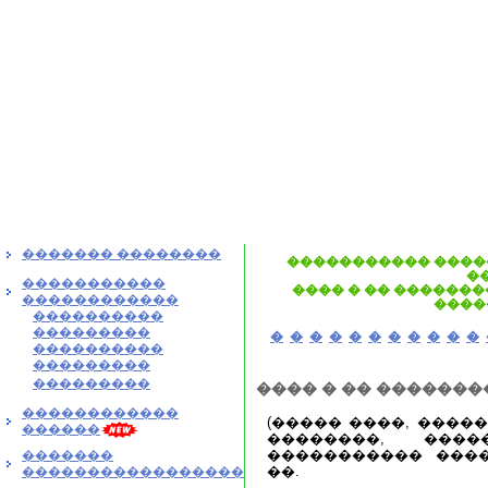
������� ��������
����������� ����
�
�����������
���� � �� �������
������������
����
����������
���������
�
�
�
�
�
�
�
�
�
�
�
����������
���������
���������
���� � �� �������
������������
(����� ����, ����
������
��������, ���
����������� ����
�������
��.
�����������������