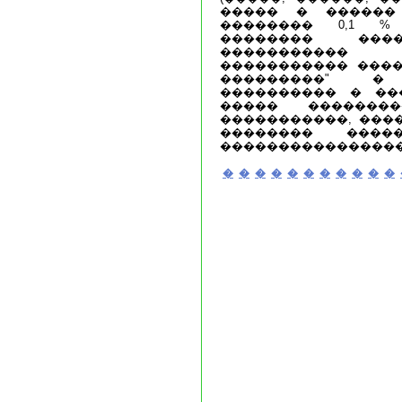
����� � ������
�������� 0,1 %
�������� ���
�����������
����������� ����
���������" �
���������� � ��
����� �������
�����������, ���
�������� ����
����������������
�
�
�
�
�
�
�
�
�
�
�