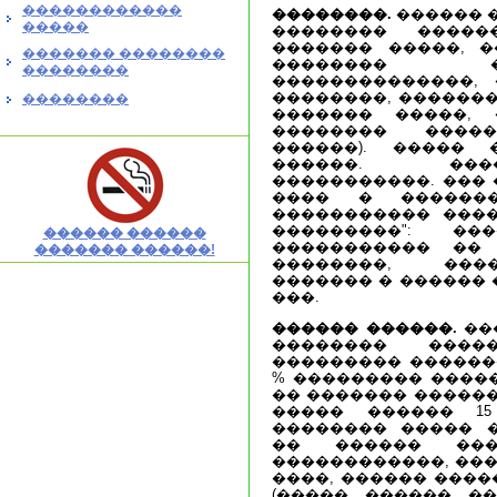
������������
��������.
������ �
�����
�������� �����
������� �����, �
������� ��������
�������� �
��������
��������������, 
��������, �������
��������
������� �����, 
�������� �����
������). ����� 
������. ����
�����������. ���
���� � ������
����������� ����
���������": ��
������ ������
����������� �� 
������� ������!
��������, ���
������� � ������ 
���.
������ ������.
��
�������� ����
��������� �������
% ��������� �����
�� ������� ������
����� ������ 15
�������� ����� 
�� ������ ���
������������, ���
����, ������ ����
(�����, ������, �