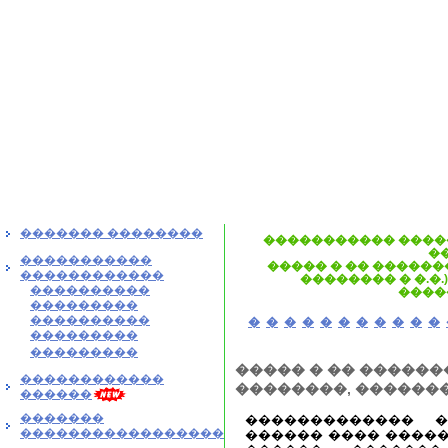
������� ��������
����������� ����
�
�����������
����� � �� ������
������������
�������� � �.�.
����������
����
���������
����������
�
�
�
�
�
�
�
�
�
�
�
���������
���������
����� � �� ������
������������
��������, ��������
������
�������
������������� 
�����������������
������ ���� �����