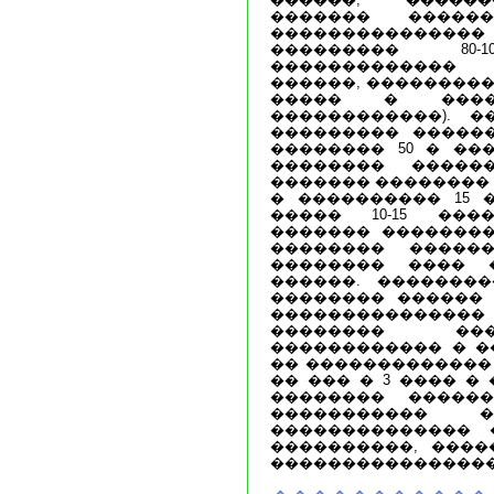
������� �����
��������������� 
��������� 80
�������������
������, ���������
����� � ����
������������). �
��������� ������
�������� 50 � ��
�������� �����
������� �������� 
� ���������� 15 
����� 10-15 ��
������� ���������
�������� �����
�������� ���� 
������. �������
�������� ������ 
��������������� 
�������� ���
������������ � �
�� ������������� (� 
�� ��� � 3 ���� � ��
�������� ������
����������� �
�������������� 
����������, ����
����������������