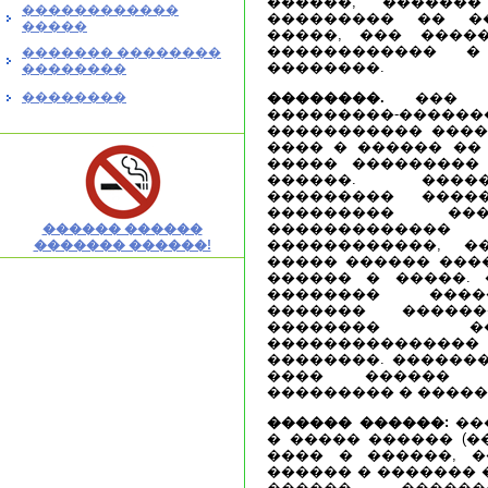
������, ������
������������
��������� �� �
�����
�����, ��� �����
������������ �
������� ��������
��������.
��������
��������
��������.
��� �
���������-������
����������� ����
���� � ������ �� 
����� ���������
������. ����
��������� ����
��������� ���
�����������
������ ������
������������, �
������� ������!
����� ������ ���
������ � �����. 
�������� ����
������� �����
�������� ��
��������������� 
��������. �������
���� ������ 
��������� � �����
������ ������:
��
� ����� ������ (�
���� � ������, �
������ � ������� 
������, ������