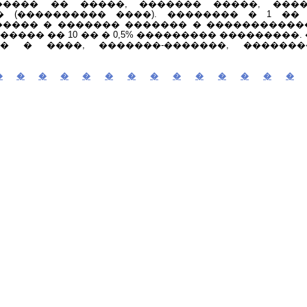
����� �� �����, ������� �����, ���
 (���������� ����). �������� � 1 �� 
���� � ������� ������� � ������������
���� �� 10 �� � 0,5% ��������� ���������
� � ����, �������-�������, �������
�
�
�
�
�
�
�
�
�
�
�
�
�
�