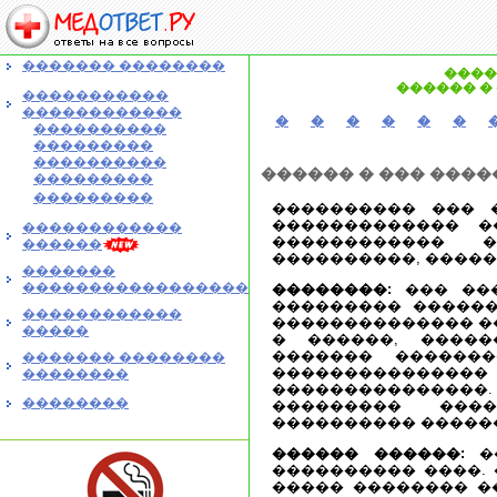
������� ��������
����
������ �
�����������
������������
�
�
�
�
�
�
����������
���������
����������
������ � ��� ���
���������
���������
���������� ��� 
������������� �
������������
������������ �
������
����������, ������
�������
�����������������
��������:
��� ���
��������� ������
������������
�������������� �
�����
� ������, �����
������� ������
������� ��������
������������
��������
���������������.
��������
��������� ����
���������� �����
������ ������:
��
���������� ����.
����� �������� �