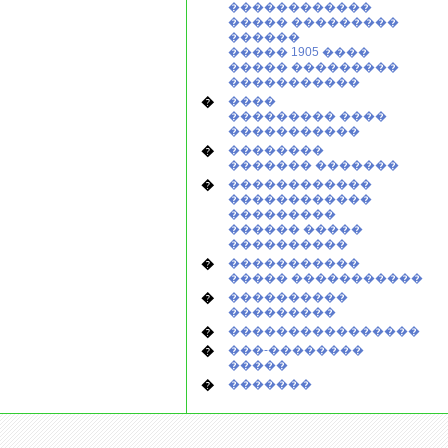
������������
����� ���������
������
����� 1905 ����
����� ���������
�����������
�
����
��������� ����
�����������
�
��������
������� �������
�
������������
������������
���������
������ �����
����������
�
�����������
����� �����������
�
����������
���������
�
����������������
�
���-��������
�����
�
�������