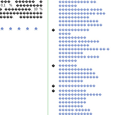
���� ������ �
���������� ��.
0,1 % ��������
������
 ��������, 10 %
���������� ����
. �������������
������������ ���
����. �������
����������
�������������
��������� �����
�
�
�
�
�
�
����������
����
���������
������ �������
����������
������������� ��-�
��������
��������� ����
������
�
������
�����������
������������
�������������
��������
�
������������
�
���������
��������������
���������
���������
��������
�����-�����
�����������