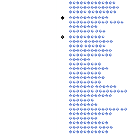
�������������
��������������
����� ��������
�
�����������
����������� ����
��������
������� ���
�
����������
���� ��������
���� ������
������������
������������
������
���������-
�����������
���������
����������
���������
������� ������
������� ���������
������������
�������
��������
�������������� ��.
������������
��������
�����������
�������� ����
�����������