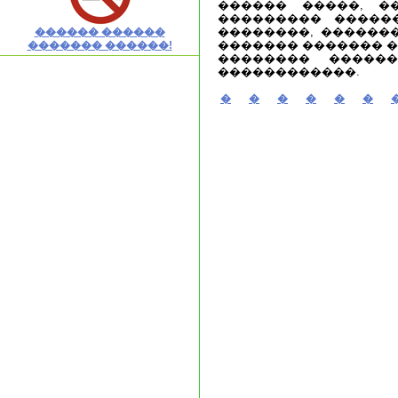
������ �����, �
��������� ������
��������, �������
������ ������
������� ������� ��
������� ������!
�������� ������
������������.
�
�
�
�
�
�