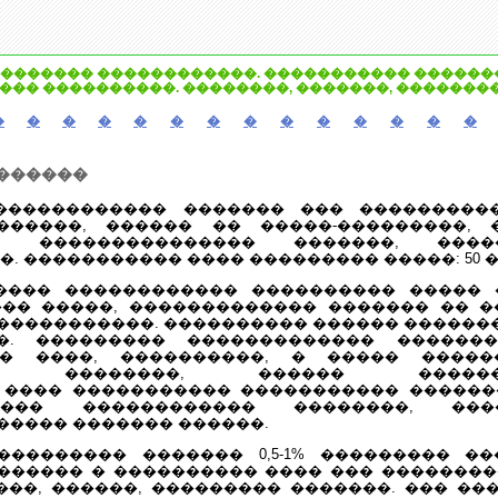
������� ������������. ����������� �������
 ��� ����������. ��������, �������, �������
�
�
�
�
�
�
�
�
�
�
�
�
�
�
�������
������������ ������� ��� ����������
������, ������ �� �����-���������, 
 ��������������� �������, �����
. ����������� ���� ��������� �����: 50 �
��� ������������ ���������� ����� 
�� �����, ������������� ������� �� �
�����������. ���������� ������ ������
�. ��������� ������������� �������
�� ����, ����������, � ����� ����
��� ��������, ������ ��������
 ���� ����������� ����������� ������
��� ������������ ��������, ����
����� ������� ������.
�������� ������� 0,5-1% ��������� �
 ������ � ���������� ���� ��� ��������
���, ������, ��������� �������. ��� ��