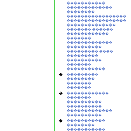
�����������
�������������
��������
�����������������
�����������������
��������������
������� ������
������������
�������
�������������
����������
��������� ����
���������
����������
�������
�����������
�
���������
��������
�������
�������
�
������������
�������
����������
����������
�������������
����������
�
�����������
��������
�����������