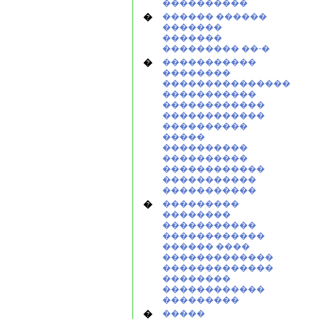
����������
�
������ ������
�������
�������
��������� ��-�
�
�����������
��������
���������������
�����������
������������
������������
����������
�����
����������
����������
������������
�����������
�����������
�
���������
��������
�����������
������������
������ ����
�������������
�������������
��������
������������
���������
�
�����