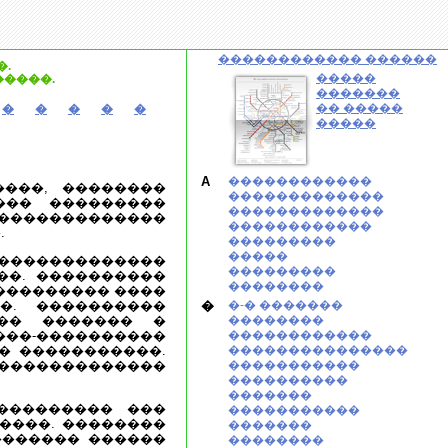
������������ ������
.
�����
�����.
�������
�� �����
�
�
�
�
�
�����
A
������������
���, ��������
�������������
��� ���������
�������������
������������
������������
.
���������
�����
�������������
���������
��. ����������
��������
��������� ����
�. ����������
�
�-� �������
��� ������� �
��������
-����������
������������
� �����������.
���������������
������������
�����������
����������
�������
���������� ���
�����������
����. ��������
�������
������� ������
��������